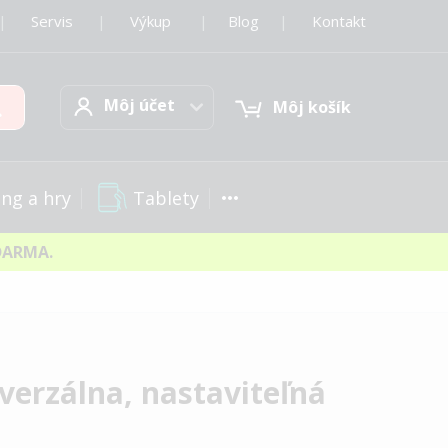
|
Servis
|
Výkup
|
Blog
|
Kontakt
Môj účet
Hľadať
Môj účet
Môj košík
Tablety
ng a hry
DARMA.
verzálna, nastaviteľná