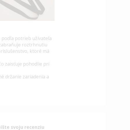
podľa potrieb užívateľa
zabraňuje roztrhnutiu
príslušenstvo, ktoré má
o zaisťuje pohodlie pri
né držanie zariadenia a
íšte svoju recenziu