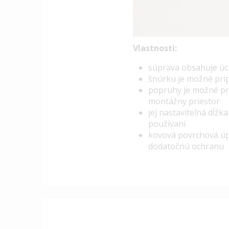
Vlastnosti:
s
úprava obsahuje úch
šnúrku je možné pri
popruhy je možné pri
montážny priestor
jej nastaviteľná dĺž
používaní
kovová povrchová úpr
dodatočnú ochranu