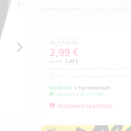
Ohodnoť tento produkt
SKU
1110520521
4,99 €
2,99 €
Special
Price
2,43 €
Najnižšia cena za posledných 30 dní bola 2,99 €
Ceny v eshope a na predajni sa môžu líšiť
SKLADOM
v 5 predajniach
Odosielame do 24 hodín
Dostupnosť na predajni