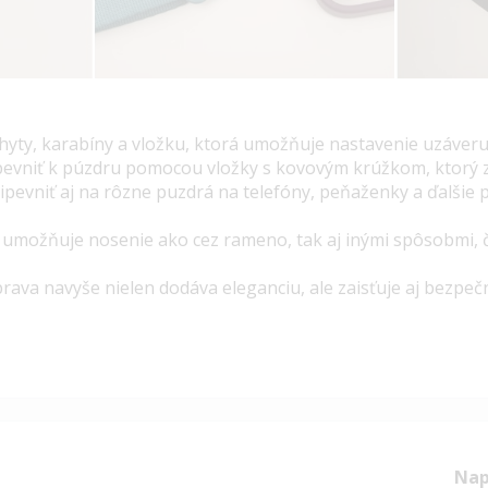
yty, karabíny a vložku, ktorá umožňuje nastavenie uzáveru 
pevniť k púzdru pomocou vložky s kovovým krúžkom, ktorý 
pevniť aj na rôzne puzdrá na telefóny, peňaženky a ďalšie 
ka umožňuje nosenie ako cez rameno, tak aj inými spôsobmi, č
ava navyše nielen dodáva eleganciu, ale zaisťuje aj bezpeč
Nap