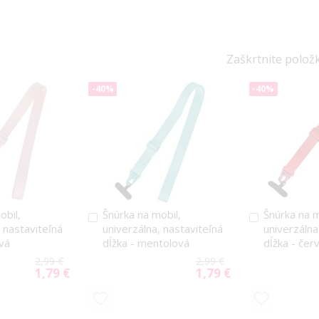
Zaškrtnite polož
-40%
-40%
obil,
Šnúrka na mobil,
Šnúrka na m
Pridať
Pridať
, nastaviteľná
univerzálna, nastaviteľná
univerzálna
do
do
ová
dĺžka - mentolová
dĺžka - čer
košíka
košíka
2,99 €
2,99 €
1,79 €
1,79 €
Special
Special
Price
Price
PRIDAŤ
PRIDAŤ