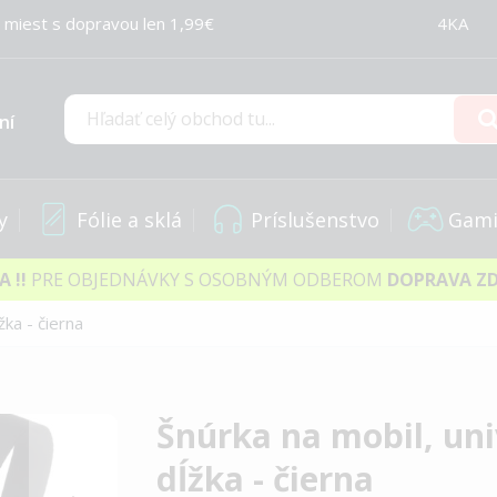
 miest s dopravou len 1,99€
4KA
ní
Hľadať
y
Fólie a sklá
Príslušenstvo
Gami
IA
!!
PRE OBJEDNÁVKY S OSOBNÝM ODBEROM
DOPRAVA Z
žka - čierna
Šnúrka na mobil, uni
dĺžka - čierna