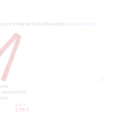
ky pre pridanie do košíka alebo
vybrať všetky
obil,
, nastaviteľná
vená
4,99 €
2,99 €
Special
Price