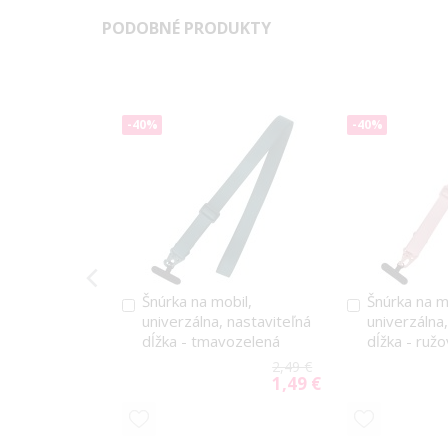
PODOBNÉ PRODUKTY
-40%
-40%
Šnúrka na mobil,
Šnúrka na m
Pridať
Pridať
univerzálna, nastaviteľná
univerzálna
do
do
dĺžka - tmavozelená
dĺžka - ruž
košíka
košíka
2,49 €
1,49 €
Special
Price
PRIDAŤ
PRIDAŤ