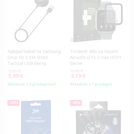
Nabíjací kábel na Samsung
Tvrdené sklo na Xiaomi
Gear Fit 2 SM-R360
Amazfit GTS 2 mini HOFI
Tactical USB čierny
čierne
9,99 €
6,99 €
5,99 €
4,19 €
Special
Special
Price
Price
Skladom
v 2 predajniach
Skladom
v 1 predajni
-40%
-40%