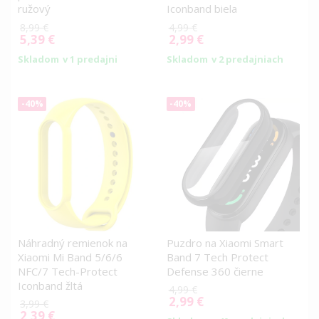
ružový
Iconband biela
8,99 €
4,99 €
5,39 €
2,99 €
Special
Special
Price
Price
Skladom
v 1 predajni
Skladom
v 2 predajniach
-40%
-40%
Náhradný remienok na
Puzdro na Xiaomi Smart
Xiaomi Mi Band 5/6/6
Band 7 Tech Protect
NFC/7 Tech-Protect
Defense 360 čierne
Iconband žltá
4,99 €
2,99 €
Special
3,99 €
2,39 €
Price
Special