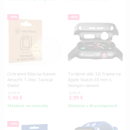
-50%
-40%
Ochranná fólia na Xiaomi
Tvrdené sklo 3D Frame na
Amazfit T-Rex Tactical
Apple Watch 38 mm s
Shield
čiernym rámom
9,99 €
4,99 €
5,00 €
2,99 €
Special
Special
Price
Price
Skladom
na centrále
Skladom
v 40 predajniach
-10%