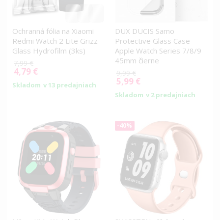
Ochranná fólia na Xiaomi
DUX DUCIS Samo
Redmi Watch 2 Lite Grizz
Protective Glass Case
Glass Hydrofilm (3ks)
Apple Watch Series 7/8/9
45mm čierne
7,99 €
4,79 €
Special
9,99 €
Price
5,99 €
Special
Skladom
v 13 predajniach
Price
Skladom
v 2 predajniach
-40%