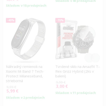
Skladom
v 40 predajniach
Price
Skladom
v 18 predajniach
-40%
-70%
Náhradný remienok na
Tvrdené sklo na Amazfit T-
Xiaomi Mi Band 7 Tech-
Rex Grizz Hybrid (2ks v
Protect Milaneseband,
balení)
strieborná
9,99 €
3,00 €
Special
9,99 €
5,99 €
Price
Special
Skladom
v 11 predajniach
Price
Skladom
v 2 predajniach