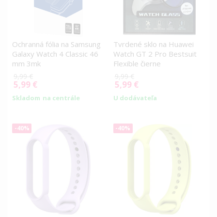
Ochranná fólia na Samsung
Tvrdené sklo na Huawei
Galaxy Watch 4 Classic 46
Watch GT 2 Pro Bestsuit
mm 3mk
Flexible čierne
9,99 €
9,99 €
5,99 €
5,99 €
Special
Special
Price
Price
Skladom
na centrále
U dodávateľa
-40%
-40%