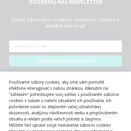
ODOBERAJ NÁŠ NEWSLETTER
Získaj informácie o našich novinkách, zľavách a
akciách ako prvý!
CHCEM ODOBERAŤ NEWSLETTER
Zásady spracovania osobných údajov
Používame súbory cookies, aby sme vám pomohli
efektívne interagovať s našou stránkou. Kliknutím na
"súhlasím" potvrdzujete svoj súhlas s používaním súborov
cookies v súlade s našimi zásadami ich používania. Ich
potvrdenie súvisí so zlepšením vašej užívateľskej
O NÁS
skúsenosti, analýzou návštevnosti webu a prispôsobením
obsahu a reklám podľa vašich potrieb a záujmov.
Môžete tiež upraviť svoje nastavenia súborov cookies
NAKUPOVANIE