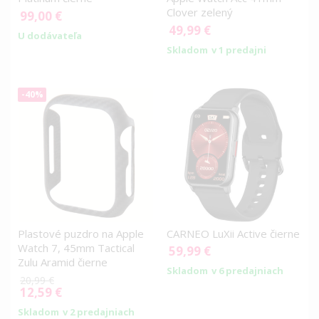
Clover zelený
99,00 €
49,99 €
U dodávateľa
Skladom
v 1 predajni
-40%
Plastové puzdro na Apple
CARNEO LuXii Active čierne
Watch 7, 45mm Tactical
59,99 €
Zulu Aramid čierne
Skladom
v 6 predajniach
20,99 €
12,59 €
Special
Price
Skladom
v 2 predajniach