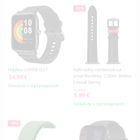
-40%
Haylou LS09B GST
Náhradný remienok na
smarthodinky 22mm Beline
24,99 €
Casual čierny
Skladom
v 3 predajniach
9,99 €
5,99 €
Special
Price
Skladom
v 4 predajniach
-40%