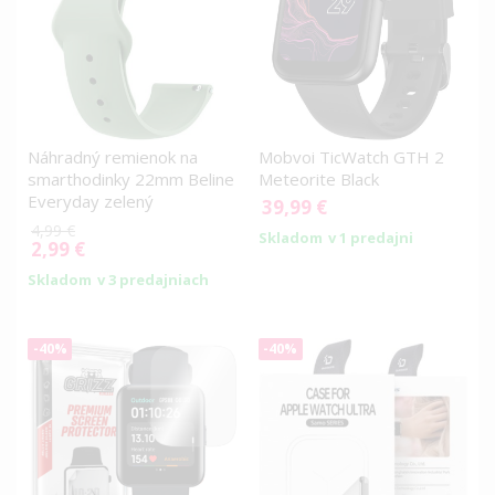
Náhradný remienok na
Mobvoi TicWatch GTH 2
smarthodinky 22mm Beline
Meteorite Black
Everyday zelený
39,99 €
4,99 €
Skladom
v 1 predajni
2,99 €
Special
Price
Skladom
v 3 predajniach
-40%
-40%