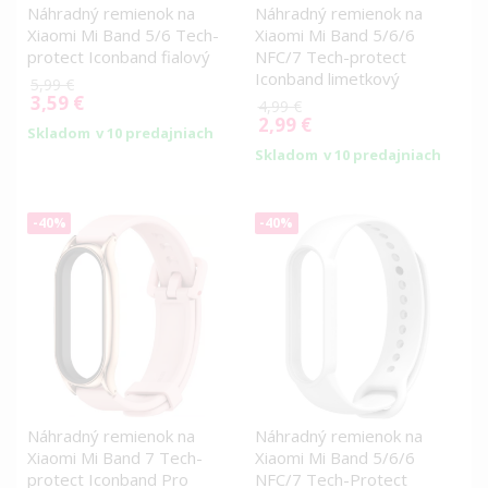
Náhradný remienok na
Náhradný remienok na
Xiaomi Mi Band 5/6 Tech-
Xiaomi Mi Band 5/6/6
protect Iconband fialový
NFC/7 Tech-protect
Iconband limetkový
5,99 €
3,59 €
Special
4,99 €
Price
2,99 €
Special
Skladom
v 10 predajniach
Price
Skladom
v 10 predajniach
-40%
-40%
Náhradný remienok na
Náhradný remienok na
Xiaomi Mi Band 7 Tech-
Xiaomi Mi Band 5/6/6
protect Iconband Pro
NFC/7 Tech-Protect