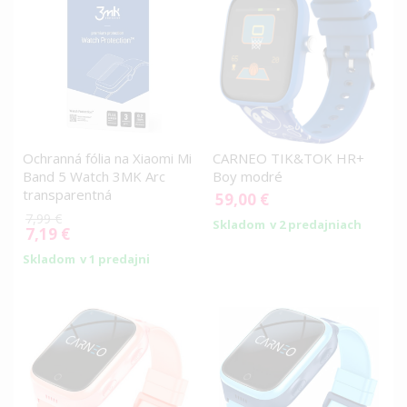
Ochranná fólia na Xiaomi Mi
CARNEO TIK&TOK HR+
Band 5 Watch 3MK Arc
Boy modré
transparentná
59,00 €
7,99 €
Skladom
v 2 predajniach
7,19 €
Special
Price
Skladom
v 1 predajni