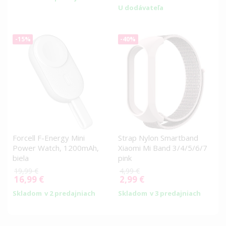
Price
U dodávateľa
-15%
-40%
Forcell F-Energy Mini
Strap Nylon Smartband
Power Watch, 1200mAh,
Xiaomi Mi Band 3/4/5/6/7
biela
pink
19,99 €
4,99 €
16,99 €
2,99 €
Special
Special
Price
Price
Skladom
v 2 predajniach
Skladom
v 3 predajniach