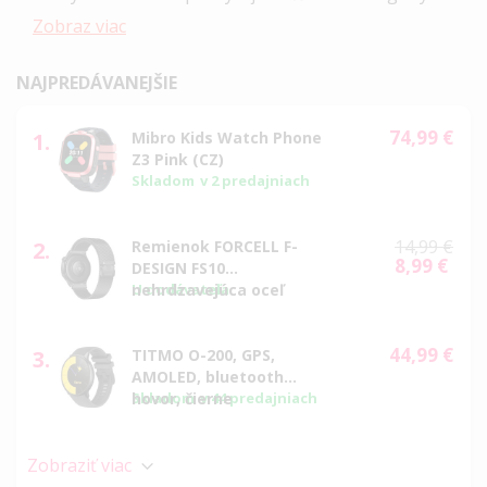
Zobraz viac
NAJPREDÁVANEJŠIE
74,99 €
1.
Mibro Kids Watch Phone
Z3 Pink (CZ)
Skladom
v 2 predajniach
14,99 €
2.
Remienok FORCELL F-
8,99 €
Special
DESIGN FS10
Price
nehrdzavejúca oceľ
U dodávateľa
Samsung Watch 22mm
čierny
44,99 €
3.
TITMO O-200, GPS,
AMOLED, bluetooth
hovor, čierne
Skladom
v 44 predajniach
Zobraziť viac