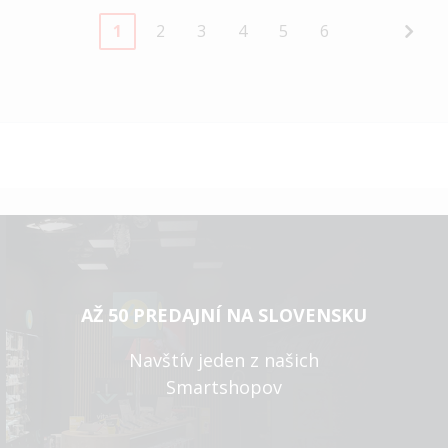
Page
You're
Page
Page
Page
Page
Page
Pag
Nasl
1
2
3
4
5
6
currently
reading
page
AŽ 50 PREDAJNÍ NA SLOVENSKU
Navštív jeden z našich
Smartshopov