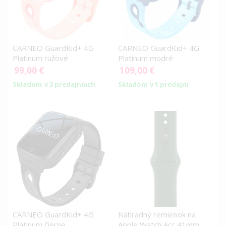
CARNEO GuardKid+ 4G
CARNEO GuardKid+ 4G
Platinum ružové
Platinum modré
99,00 €
109,00 €
Skladom
v 3 predajniach
Skladom
v 1 predajni
CARNEO GuardKid+ 4G
Náhradný remienok na
Platinum čierne
Apple Watch Acc 41mm