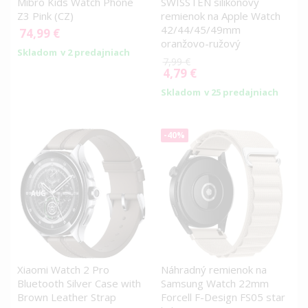
Mibro Kids Watch Phone
SWISSTEN silikónový
Z3 Pink (CZ)
remienok na Apple Watch
42/44/45/49mm
74,99 €
oranžovo-ružový
Skladom
v 2 predajniach
7,99 €
4,79 €
Special
Price
Skladom
v 25 predajniach
-40%
Xiaomi Watch 2 Pro
Náhradný remienok na
Bluetooth Silver Case with
Samsung Watch 22mm
Brown Leather Strap
Forcell F-Design FS05 star