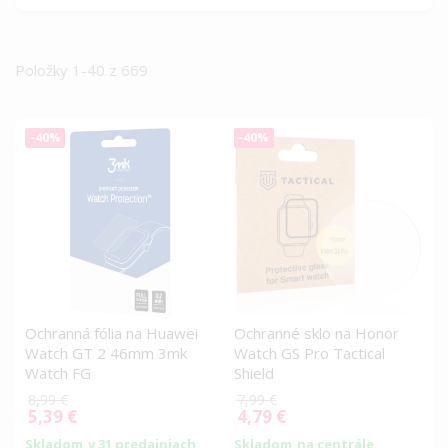
Položky
1
-
40
z
669
-40%
-40%
Ochranná fólia na Huawei
Ochranné sklo na Honor
Watch GT 2 46mm 3mk
Watch GS Pro Tactical
Watch FG
Shield
8,99 €
7,99 €
5,39 €
4,79 €
Special
Special
Price
Price
Skladom
v 31 predajniach
Skladom
na centrále