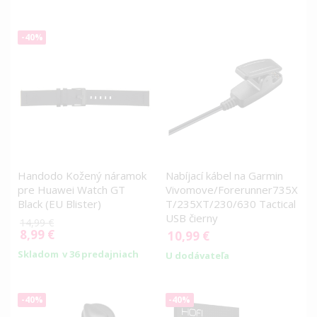
-40%
Handodo Kožený náramok
Nabíjací kábel na Garmin
pre Huawei Watch GT
Vivomove/Forerunner735X
Black (EU Blister)
T/235XT/230/630 Tactical
USB čierny
14,99 €
8,99 €
Special
10,99 €
Price
Skladom
v 36 predajniach
U dodávateľa
-40%
-40%