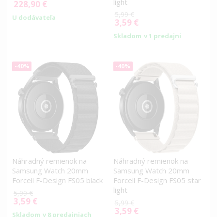
light
228,90 €
5,99 €
U dodávateľa
3,59 €
Special
Price
Skladom
v 1 predajni
-40%
-40%
Náhradný remienok na
Náhradný remienok na
Samsung Watch 20mm
Samsung Watch 20mm
Forcell F-Design FS05 black
Forcell F-Design FS05 star
light
5,99 €
3,59 €
Special
5,99 €
Price
3,59 €
Special
Skladom
v 8 predajniach