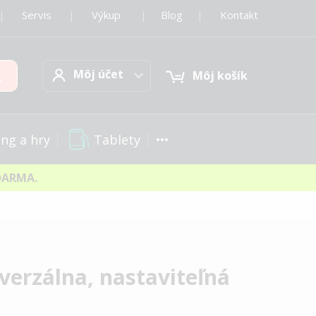
|
Servis
|
Výkup
|
Blog
|
Kontakt
Môj účet
Hľadať
Môj účet
Môj košík
Tablety
ng a hry
DARMA.
verzálna, nastaviteľná