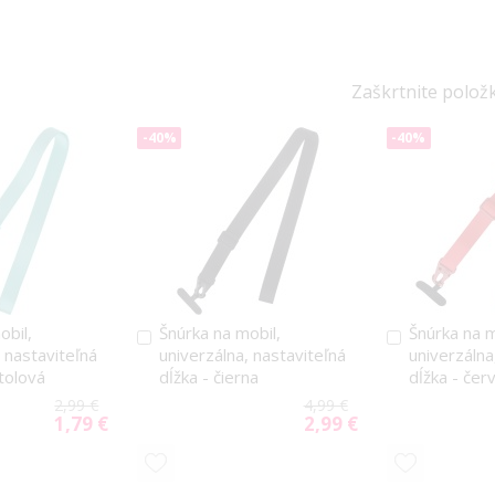
Zaškrtnite polož
-40%
-40%
obil,
Šnúrka na mobil,
Šnúrka na m
Pridať
Pridať
, nastaviteľná
univerzálna, nastaviteľná
univerzálna
do
do
tolová
dĺžka - čierna
dĺžka - čer
košíka
košíka
2,99 €
4,99 €
1,79 €
2,99 €
Special
Special
Price
Price
PRIDAŤ
PRIDAŤ