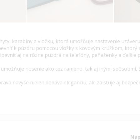
yty, karabíny a vložku, ktorá umožňuje nastavenie uzáveru 
pevniť k púzdru pomocou vložky s kovovým krúžkom, ktorý 
pevniť aj na rôzne puzdrá na telefóny, peňaženky a ďalšie 
ka umožňuje nosenie ako cez rameno, tak aj inými spôsobmi, č
ava navyše nielen dodáva eleganciu, ale zaisťuje aj bezpeč
Nap