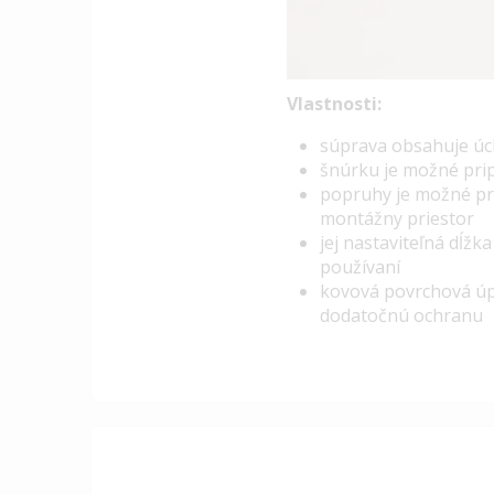
Vlastnosti:
s
úprava obsahuje úch
šnúrku je možné pri
popruhy je možné pri
montážny priestor
jej nastaviteľná dĺž
používaní
kovová povrchová úpr
dodatočnú ochranu