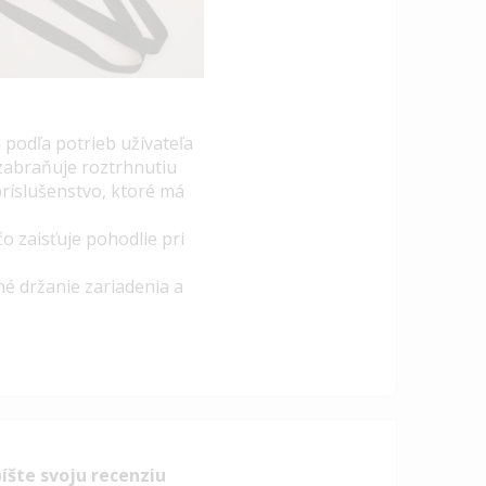
podľa potrieb užívateľa
zabraňuje roztrhnutiu
príslušenstvo, ktoré má
o zaisťuje pohodlie pri
né držanie zariadenia a
íšte svoju recenziu