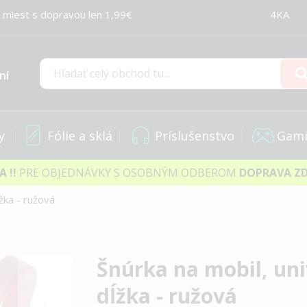
 miest s dopravou len 1,99€
4KA
ní
Hľadať
y
Fólie a sklá
Príslušenstvo
Gami
IA
!!
PRE OBJEDNÁVKY S OSOBNÝM ODBEROM
DOPRAVA Z
žka - ružová
Šnúrka na mobil, uni
dĺžka - ružová