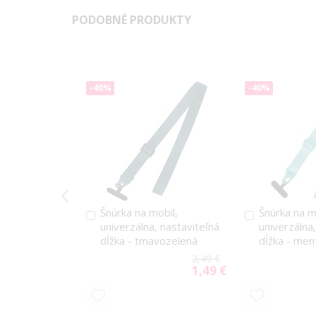
PODOBNÉ PRODUKTY
-40%
-40%
Šnúrka na mobil,
Šnúrka na m
Pridať
Pridať
univerzálna, nastaviteľná
univerzálna
do
do
dĺžka - tmavozelená
dĺžka - men
košíka
košíka
2,49 €
1,49 €
Special
Price
PRIDAŤ
PRIDAŤ