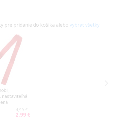
ky pre pridanie do košíka alebo
vybrať všetky
obil,
, nastaviteľná
vená
4,99 €
2,99 €
Special
Price