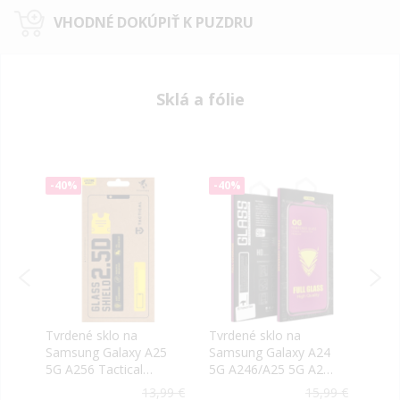
VHODNÉ DOKÚPIŤ K PUZDRU
Sklá a fólie
-40%
-40%
-40
Tvrdené sklo na
Tvrdené sklo na
Tvrd
ené
Samsung Galaxy A25
Samsung Galaxy A24
Sams
5G A256 Tactical
5G A246/A25 5G A256
5G A
Shield 2.5D
OG Premium
Veas
5
5 €
13,99 €
15,99 €