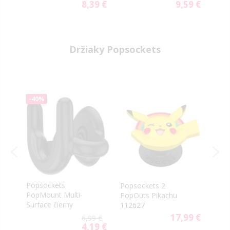
celotvárové čierne
celo
8,39 €
9,59 €
Special
Special
Price
Price
Držiaky Popsockets
-40%
Popsockets
Popsockets 2
Pops
PopMount Multi-
PopOuts Pikachu
Oil S
Surface čierny
112627
9 €
17,99 €
6,99 €
4,19 €
Special