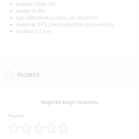
značka: OBAL:ME
model: Puffy
typ: silikónové puzdro na smartfón
materiál: TPU (termoplastický polyuretán)
hrúbka: 1.5 mm
RECENZIE
Napíšte svoju recenziu
Kvalita
1
2
3
4
5