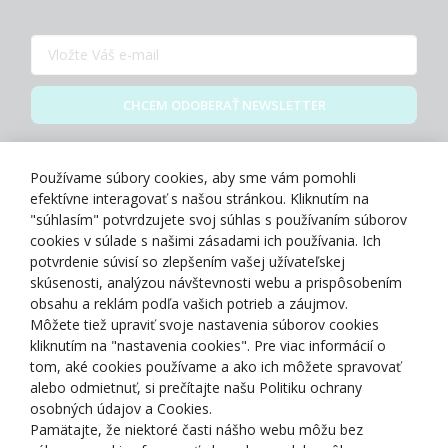
CHCEM ODOBERAŤ NEWSLETTER
Zásady spracovania osobných údajov
Používame súbory cookies, aby sme vám pomohli
efektívne interagovať s našou stránkou. Kliknutím na
"súhlasím" potvrdzujete svoj súhlas s používaním súborov
cookies v súlade s našimi zásadami ich používania. Ich
potvrdenie súvisí so zlepšením vašej užívateľskej
O NÁS
skúsenosti, analýzou návštevnosti webu a prispôsobením
obsahu a reklám podľa vašich potrieb a záujmov.
Môžete tiež upraviť svoje nastavenia súborov cookies
NAKUPOVANIE
kliknutím na "nastavenia cookies". Pre viac informácií o
tom, aké cookies používame a ako ich môžete spravovať
ZÁKAZNÍCKA ZÓNA
alebo odmietnuť, si prečítajte našu Politiku ochrany
osobných údajov a Cookies.
Pamätajte, že niektoré časti nášho webu môžu bez