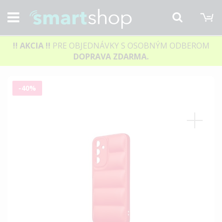
M
Hľadať
!! AKCIA
!!
PRE OBJEDNÁVKY S OSOBNÝM ODBEROM
DOPRAVA ZDARMA.
Preskočiť
-40%
na
koniec
galérie
obrázkov