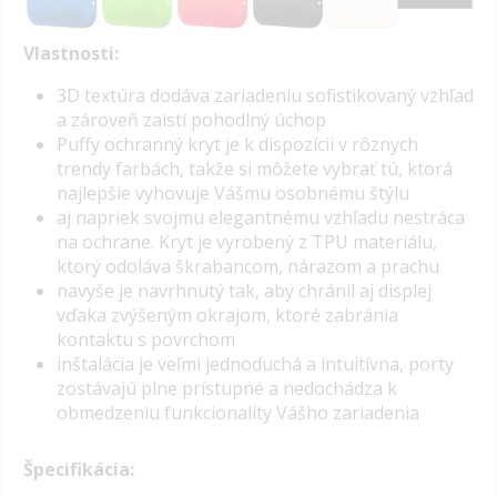
Vlastnosti:
3D textúra dodáva zariadeniu sofistikovaný vzhľad
a zároveň zaistí pohodlný úchop
Puffy ochranný kryt je k dispozícii v rôznych
trendy farbách, takže si môžete vybrať tú, ktorá
najlepšie vyhovuje Vášmu osobnému štýlu
aj napriek svojmu elegantnému vzhľadu nestráca
na ochrane. Kryt je vyrobený z TPU materiálu,
ktorý odoláva škrabancom, nárazom a prachu
navyše je navrhnutý tak, aby chránil aj displej
vďaka zvýšeným okrajom, ktoré zabránia
kontaktu s povrchom
inštalácia je veľmi jednoduchá a intuitívna, porty
zostávajú plne prístupné a nedochádza k
obmedzeniu funkcionality Vášho zariadenia
Špecifikácia: