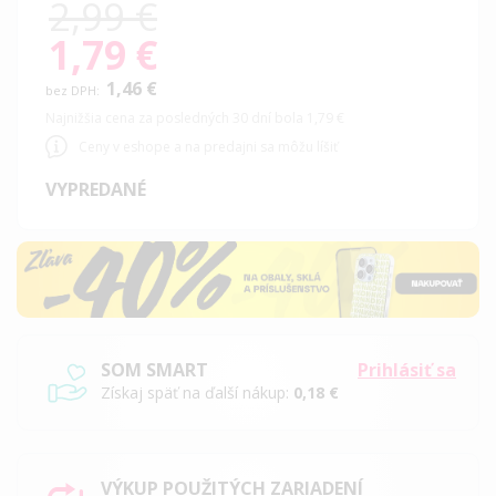
2,99 €
1,79 €
Special
Price
1,46 €
Najnižšia cena za posledných 30 dní bola 1,79 €
Ceny v eshope a na predajni sa môžu líšiť
VYPREDANÉ
SOM SMART
Prihlásiť sa
Získaj späť na ďalší nákup:
0,18 €
VÝKUP POUŽITÝCH ZARIADENÍ