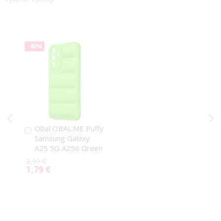
-40%
Obal OBAL:ME Puffy
Pridať
Samsung Galaxy
do
A25 5G A256 Green
košíka
2,99 €
1,79 €
Special
Price