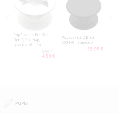
PopSockets PopGrip
Pops
Popsockets 2 Black
Gen.2, Cat Nap,
m
MagS
800470 - standard
spiace mačiatko
tran
15,99 €
9 €
8,99 €
4,50 €
Special
Price
POPIS