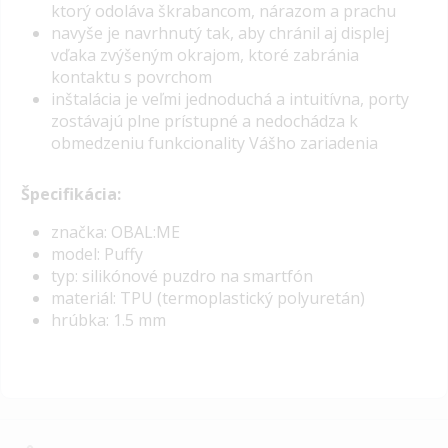
ktorý odoláva škrabancom, nárazom a prachu
navyše je navrhnutý tak, aby chránil aj displej
vďaka zvýšeným okrajom, ktoré zabránia
kontaktu s povrchom
inštalácia je veľmi jednoduchá a intuitívna, porty
zostávajú plne prístupné a nedochádza k
obmedzeniu funkcionality Vášho zariadenia
Špecifikácia:
značka: OBAL:ME
model: Puffy
typ: silikónové puzdro na smartfón
materiál: TPU (termoplastický polyuretán)
hrúbka: 1.5 mm