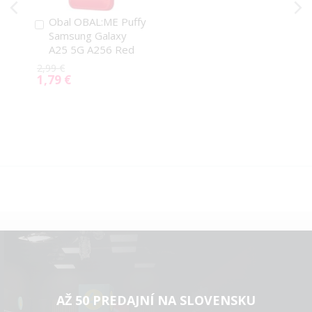
Obal OBAL:ME Puffy
Pridať
Samsung Galaxy
do
A25 5G A256 Red
košíka
2,99 €
1,79 €
Special
Price
AŽ 50 PREDAJNÍ NA SLOVENSKU