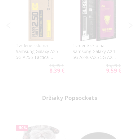
Tvrdené sklo na
Tvrdené sklo na
Tvrd
ené
Samsung Galaxy A25
Samsung Galaxy A24
Sams
5G A256 Tactical
5G A246/A25 5G A256
5G A
Shield 2.5D
OG Premium
Veas
5
5 €
13,99 €
15,99 €
celotvárové čierne
celo
8,39 €
9,59 €
Special
Special
Price
Price
Držiaky Popsockets
-50%