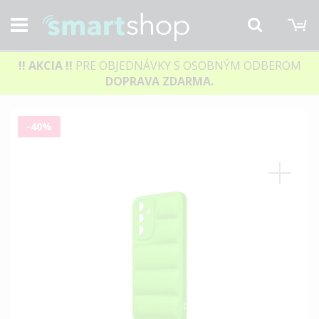
M
Hľadať
!! AKCIA
!!
PRE OBJEDNÁVKY S OSOBNÝM ODBEROM
DOPRAVA ZDARMA.
Preskočiť
-40%
na
koniec
galérie
obrázkov