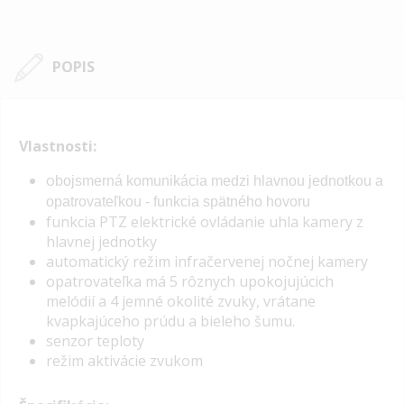
POPIS
Vlastnosti:
o
bojsmerná komunikácia medzi hlavnou jednotkou a
opatrovateľkou - funkcia spätného hovoru
funkcia PTZ elektrické ovládanie uhla kamery z
hlavnej jednotky
automatický režim infračervenej nočnej kamery
opatrovateľka má 5 rôznych upokojujúcich
melódií a 4 jemné okolité zvuky, vrátane
kvapkajúceho prúdu a bieleho šumu.
senzor teploty
režim aktivácie zvukom