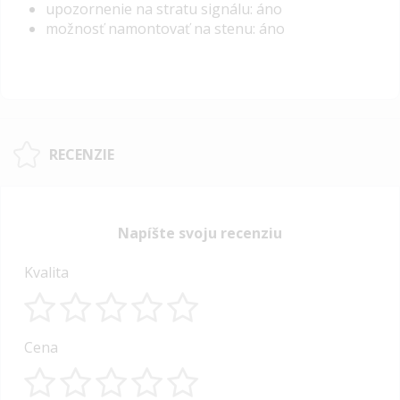
upozornenie na stratu signálu: áno
možnosť namontovať na stenu: áno
RECENZIE
Napíšte svoju recenziu
Kvalita
1
2
3
4
5
Cena
star
stars
stars
stars
stars