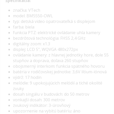
Špecifikácia:
značka: VTech
model: BM5550-OWL
typ: detská video opatrovateľká s displejom
farba: biela
funkcia PTZ: elektrické ovládanie uhla kamery
bezdrôtová technológia: FHSS 2,4 GHz
digitálny zoom: x1.3
displej: LCD 5", WQVGA 480x272px
ovládanie kamery: z hlavnej jednotky hore, dole 55
stupňov a doprava, doľava 260 stupňov
obojsmerný interkom: funkcia spätného hovoru
batéria v rodičovskej jednotke: 3,6V lítium-iónová
výdrž: 17 hodín
melódie: 9 upokojujúcich melódií a tiché okolité
zvuky
dosah singálu v budovách: do 50 metrov
vonkajší dosah: 300 metrov
zvukový indikátor: 3-úrovňový
upozornenie na vybitú batériu: áno