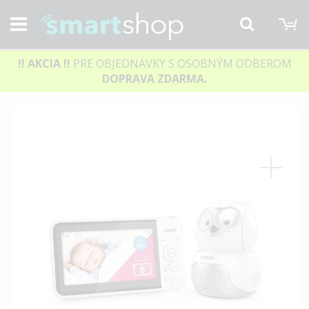
M
Hľadať
!! AKCIA
!!
PRE OBJEDNÁVKY S OSOBNÝM ODBEROM
DOPRAVA ZDARMA.
Preskočiť
na
koniec
galérie
obrázkov