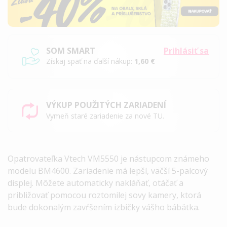
SOM SMART
Prihlásiť sa
Získaj späť na ďalší nákup:
1,60 €
VÝKUP POUŽITÝCH ZARIADENÍ
Vymeň staré zariadenie za nové TU.
Opatrovateľka Vtech VM5550 je nástupcom známeho
modelu BM4600. Zariadenie má lepší, väčší 5-palcový
displej. Môžete automaticky nakláňať, otáčať a
približovať pomocou roztomilej sovy kamery, ktorá
bude dokonalým zavŕšením izbičky vášho bábätka.