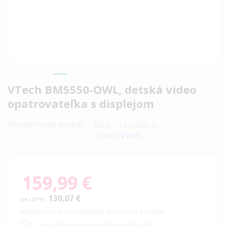
Preskočiť
VTech BM5550-OWL, detská video
na
opatrovateľka s displejom
začiatok
galérie
Ohodnoť tento produkt
SKU
1110464121
obrázkov
Značka:
VTech
159,99 €
130,07 €
Najnižšia cena za posledných 30 dní bola 159,99 €
Ceny v eshope a na predajni sa môžu líšiť