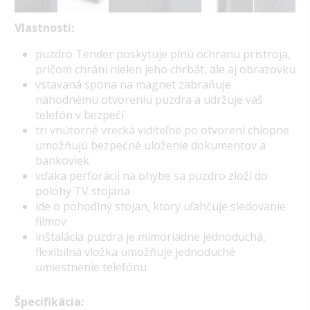
Vlastnosti:
puzdro Tender poskytuje plnú ochranu prístroja,
pričom chráni nielen jeho chrbát, ale aj obrazovku
vstavaná spona na magnet zabraňuje
náhodnému otvoreniu puzdra a udržuje váš
telefón v bezpečí
tri vnútorné vrecká viditeľné po otvorení chlopne
umožňujú bezpečné uloženie dokumentov a
bankoviek
vďaka perforácii na ohybe sa puzdro zloží do
polohy TV stojana
ide o pohodlný stojan, ktorý uľahčuje sledovanie
filmov
inštalácia puzdra je mimoriadne jednoduchá,
flexibilná vložka umožňuje jednoduché
umiestnenie telefónu
Špecifikácia: