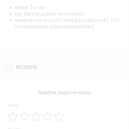
model: Tender
typ: diárové puzdro na smartfón
materiál: eko koža PU (umelá koža)(zvršok), TPU
(termoplastický polyuretán)(vanička)
RECENZIE
Napíšte svoju recenziu
Cena
1
2
3
4
5