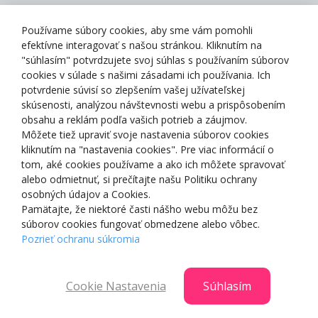
Zásady spracovania osobných údajov
Používame súbory cookies, aby sme vám pomohli
efektívne interagovať s našou stránkou. Kliknutím na
"súhlasím" potvrdzujete svoj súhlas s používaním súborov
cookies v súlade s našimi zásadami ich používania. Ich
potvrdenie súvisí so zlepšením vašej užívateľskej
O NÁS
skúsenosti, analýzou návštevnosti webu a prispôsobením
obsahu a reklám podľa vašich potrieb a záujmov.
Môžete tiež upraviť svoje nastavenia súborov cookies
NAKUPOVANIE
kliknutím na "nastavenia cookies". Pre viac informácií o
tom, aké cookies používame a ako ich môžete spravovať
ZÁKAZNÍCKA ZÓNA
alebo odmietnuť, si prečítajte našu Politiku ochrany
osobných údajov a Cookies.
Pamätajte, že niektoré časti nášho webu môžu bez
NAŠE OCENENIA
súborov cookies fungovať obmedzene alebo vôbec.
Pozrieť ochranu súkromia
Cookie Nastavenia
Súhlasím
© 2025 Smartshop