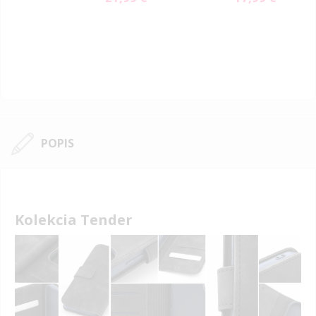
9 €
79 €
ial
e
POPIS
Kolekcia Tender