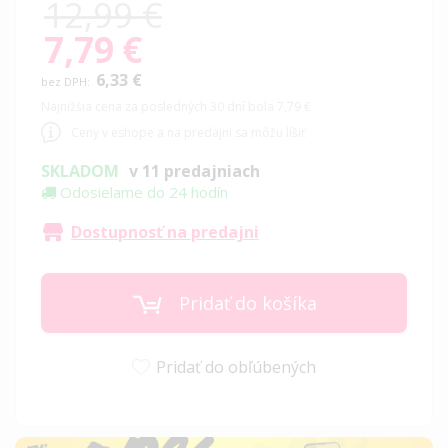
12,99 €
7,79 €
Special
Price
6,33 €
Najnižšia cena za posledných 30 dní bola 7,79 €
Ceny v eshope a na predajni sa môžu líšiť
SKLADOM
v 11 predajniach
Odosielame do 24 hodín
Dostupnosť na predajni
Pridať do košíka
Pridať do obľúbených