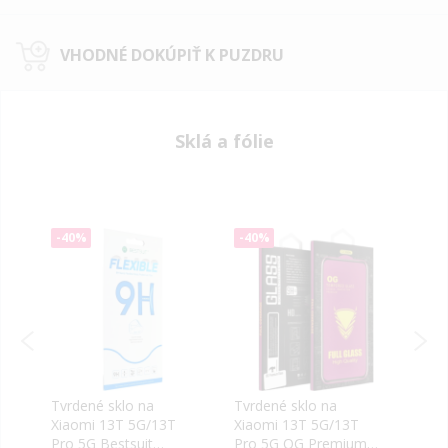
VHODNÉ DOKÚPIŤ K PUZDRU
Sklá a fólie
-40%
-40%
-40
Tvrdené sklo na
Tvrdené sklo na
Tvrd
i
Xiaomi 13T 5G/13T
Xiaomi 13T 5G/13T
Xiao
Pro 5G Bestsuit
Pro 5G OG Premium
Pro 