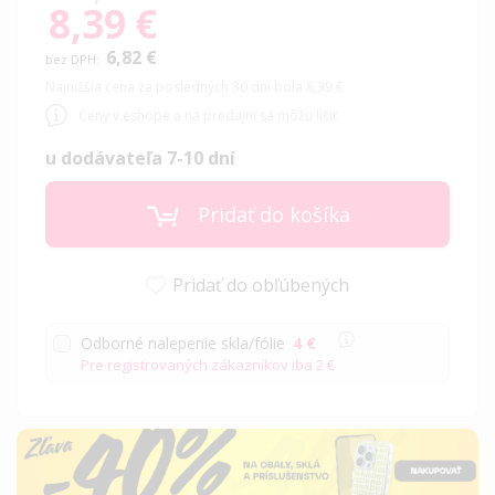
8,39 €
Special
Price
6,82 €
Najnižšia cena za posledných 30 dní bola 8,39 €
Ceny v eshope a na predajni sa môžu líšiť
u dodávateľa 7-10 dní
Pridať do košíka
Pridať do obľúbených
Odborné nalepenie skla/fólie
4 €
Pre registrovaných zákazníkov iba
2 €