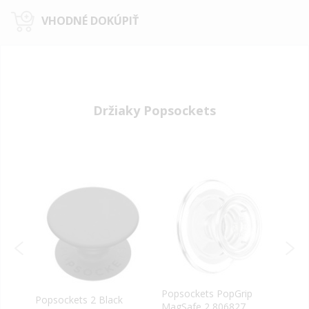
VHODNÉ DOKÚPIŤ
Držiaky Popsockets
Popsockets PopGrip
rn
Popsockets 2 Black
Pops
MagSafe 2 806827