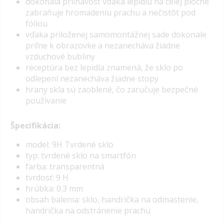
dokonalá priľnavosť vďaka lepidlu na celej ploche
zabraňuje hromadeniu prachu a nečistôt pod
fóliou
vďaka priloženej samomontážnej sade dokonale
priľne k obrazovke a nezanecháva žiadne
vzduchové bubliny
receptúra ​​bez lepidla znamená, že sklo po
odlepení nezanecháva žiadne stopy
hrany skla sú zaoblené, čo zaručuje bezpečné
používanie
Špecifikácia:
model: 9H Tvrdené sklo
typ: tvrdené sklo na smartfón
farba: transparentná
tvrdosť: 9 H
hrúbka: 0.3 mm
obsah balenia: sklo, handrička na odmastenie,
handrička na odstránenie prachu