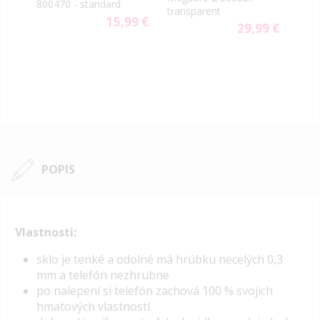
800470 - standard
Lila
transparent
9 €
15,99 €
29,99 €
POPIS
Vlastnosti:
s
klo je tenké a odolné má hrúbku necelých 0,3
mm a telefón nezhrubne
po nalepení si telefón zachová 100 % svojich
hmatových vlastností