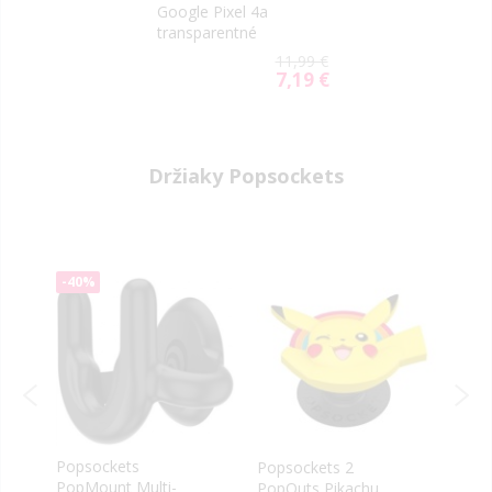
Google Pixel 4a
transparentné
11,99 €
7,19 €
Special
Price
Držiaky Popsockets
-40%
Popsockets
Popsockets 2
Pops
PopMount Multi-
PopOuts Pikachu