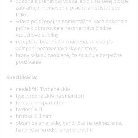
dokonalá priľnavosť vďaka lepidlu na celej ploche
zabraňuje hromadeniu prachu a nečistôt pod
fóliou
vďaka priloženej samomontážnej sade dokonale
priľne k obrazovke a nezanecháva žiadne
vzduchové bubliny
receptúra ​​bez lepidla znamená, že sklo po
odlepení nezanecháva žiadne stopy
hrany skla sú zaoblené, čo zaručuje bezpečné
používanie
Špecifikácia:
model: 9H Tvrdené sklo
typ: tvrdené sklo na smartfón
farba: transparentná
tvrdosť: 9 H
hrúbka: 0.3 mm
obsah balenia: sklo, handrička na odmastenie,
handrička na odstránenie prachu