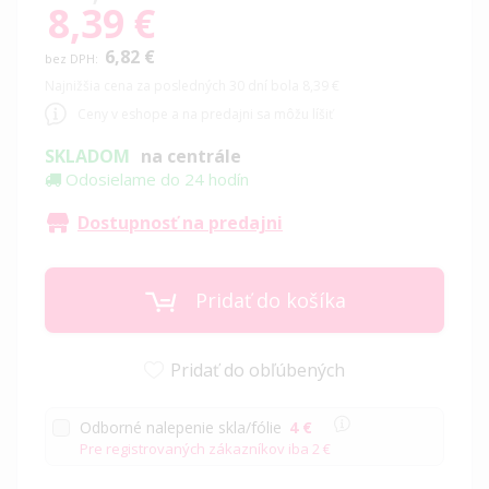
8,39 €
Special
Price
6,82 €
Najnižšia cena za posledných 30 dní bola 8,39 €
Ceny v eshope a na predajni sa môžu líšiť
SKLADOM
na centrále
Odosielame do 24 hodín
Dostupnosť na predajni
Pridať do košíka
Pridať do obľúbených
Odborné nalepenie skla/fólie
4 €
Pre registrovaných zákazníkov iba
2 €