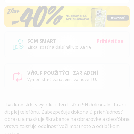
SOM SMART
Prihlásiť sa
Získaj späť na ďalší nákup:
0,84 €
VÝKUP POUŽITÝCH ZARIADENÍ
Vymeň staré zariadenie za nové TU.
Tvrdené sklo s vysokou tvrdosťou 9H dokonale chráni
displej telefónu. Zabezpečuje dokonalú priehľadnosť
obrazu a maskuje škrabance na obrazovke a oleofóbna
vrstva zaisťuje odolnosť voči mastnote a odtlačkom
prstov.