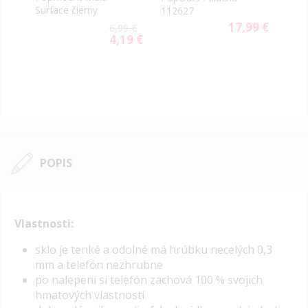
Oil S
Surface čierny
112627
9 €
17,99 €
6,99 €
4,19 €
Special
Price
POPIS
Vlastnosti:
s
klo je tenké a odolné má hrúbku necelých 0,3
mm a telefón nezhrubne
po nalepení si telefón zachová 100 % svojich
hmatových vlastností