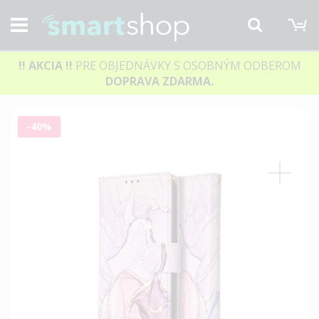
M
Hľadať
!! AKCIA
!!
PRE OBJEDNÁVKY S OSOBNÝM ODBEROM
DOPRAVA ZDARMA.
Preskočiť
-40%
na
koniec
galérie
obrázkov