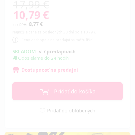
17,99 €
10,79 €
Special
Price
8,77 €
Najnižšia cena za posledných 30 dní bola 10,79 €
Ceny v eshope a na predajni sa môžu líšiť
SKLADOM
v 7 predajniach
Odosielame do 24 hodín
Dostupnosť na predajni
Pridať do košíka
Pridať do obľúbených