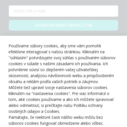
CHCEM ODOBERAŤ NEWSLETTER
Zásady spracovania osobných údajov
Používame súbory cookies, aby sme vám pomohli
efektívne interagovať s našou stránkou. Kliknutím na
"súhlasím" potvrdzujete svoj súhlas s používaním súborov
cookies v súlade s našimi zásadami ich používania. Ich
potvrdenie súvisí so zlepšením vašej užívateľskej
O NÁS
skúsenosti, analýzou návštevnosti webu a prispôsobením
obsahu a reklám podľa vašich potrieb a záujmov.
Môžete tiež upraviť svoje nastavenia súborov cookies
NAKUPOVANIE
kliknutím na "nastavenia cookies". Pre viac informácií o
tom, aké cookies používame a ako ich môžete spravovať
ZÁKAZNÍCKA ZÓNA
alebo odmietnuť, si prečítajte našu Politiku ochrany
osobných údajov a Cookies.
Pamätajte, že niektoré časti nášho webu môžu bez
NAŠE OCENENIA
súborov cookies fungovať obmedzene alebo vôbec.