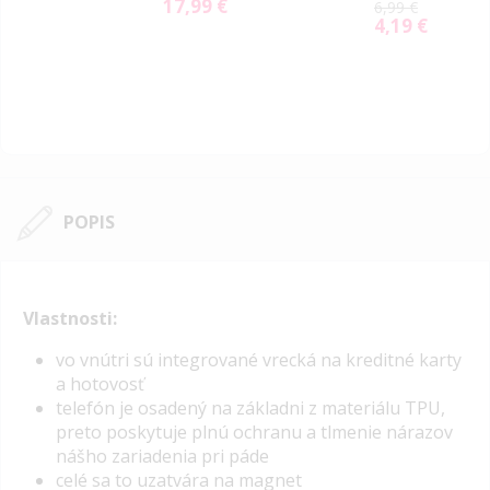
17,99 €
6,99 €
4,19 €
Special
Price
POPIS
Vlastnosti:
vo vnútri sú integrované vrecká na kreditné karty
a hotovosť
telefón je osadený na základni z materiálu TPU,
preto poskytuje plnú ochranu a tlmenie nárazov
nášho zariadenia pri páde
celé sa to uzatvára na magnet