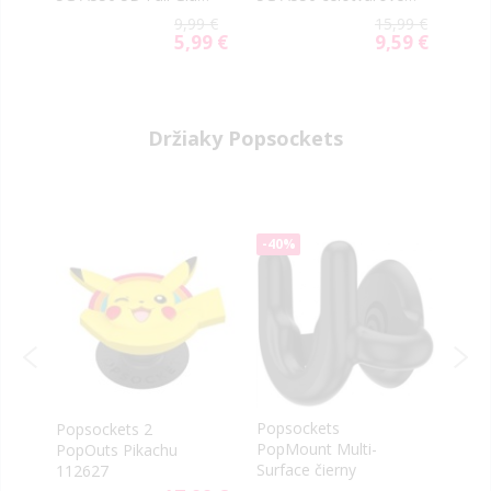
čierne
čierne
9 €
9,99 €
15,99 €
49 €
5,99 €
9,59 €
ial
Special
Special
e
Price
Price
Držiaky Popsockets
-40%
Popsockets
Popsockets 2
Pops
PopMount Multi-
PopOuts Pikachu
Oil S
Surface čierny
112627
9 €