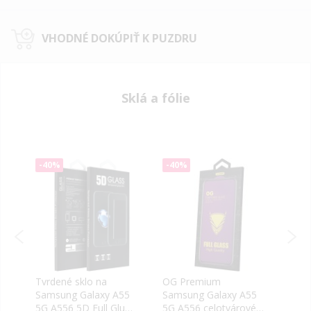
VHODNÉ DOKÚPIŤ K PUZDRU
Sklá a fólie
-40%
-40%
-50
Tvrdené sklo na
OG Premium
OBA
ng
Samsung Galaxy A55
Samsung Galaxy A55
Sams
5G A556 5D Full Glue
5G A556 celotvárové
5G A