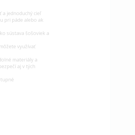
 a jednoduchý cieľ
u pri páde alebo ak
ko sústava šošoviek a
môžete využívať
dolné materiály a
bezpečí aj v tých
stupné