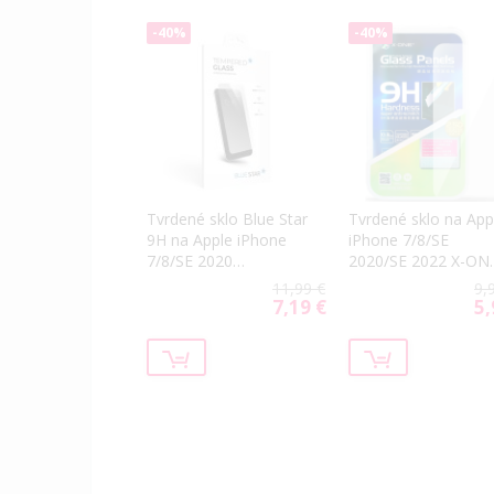
-40%
-40%
Tvrdené sklo Blue Star
Tvrdené sklo na App
9H na Apple iPhone
iPhone 7/8/SE
7/8/SE 2020
2020/SE 2022 X-ON
transparentné
Asahi 9H Japan Qual
11,99 €
9,
0.3mm
7,19 €
5,
Special
Spe
Price
Pri