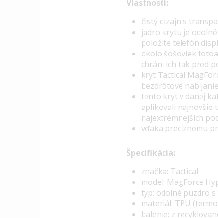
Vlastnosti:
čistý dizajn s trans
jadro krytu je odoln
položíte telefón dis
okolo šošoviek fotoa
chráni ich tak pred 
kryt Tactical MagFor
bezdrôtové nabíjani
tento kryt v danej ka
aplikovali najnovšie
najextrémnejších p
vďaka precíznemu pre
Špecifikácia:
značka: Tactical
model: MagForce Hyp
typ: odolné puzdro 
materiál: TPU (termo
balenie: z recyklova