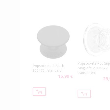
Popsockets PopGrip
Popsockets 2 Black
MagSafe 2 806827
800470 - standard
transparent
15,99 €
29,