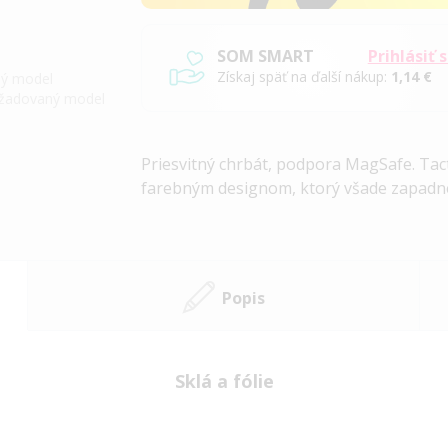
SOM SMART
Prihlásiť 
Získaj späť na ďalší nákup:
1,14 €
iný model
požadovaný model
Priesvitný chrbát, podpora MagSafe. Ta
farebným designom, ktorý všade zapadne
Popis
Sklá a fólie