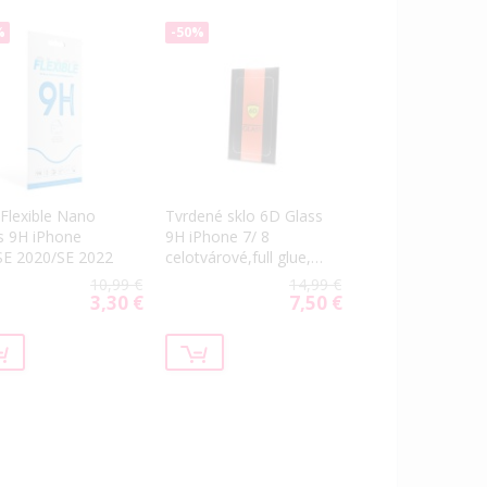
%
-50%
 Flexible Nano
Tvrdené sklo 6D Glass
s 9H iPhone
9H iPhone 7/ 8
SE 2020/SE 2022
celotvárové,full glue,
čierne
10,99 €
14,99 €
3,30 €
7,50 €
Special
Special
Price
Price