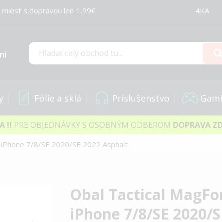
 miest s dopravou len 1,99€
4KA
ní
Hľadať
y
Fólie a sklá
Príslušenstvo
Gami
IA
!!
PRE OBJEDNÁVKY S OSOBNÝM ODBEROM
DOPRAVA Z
e iPhone 7/8/SE 2020/SE 2022 Asphalt
Obal Tactical MagFo
iPhone 7/8/SE 2020/S