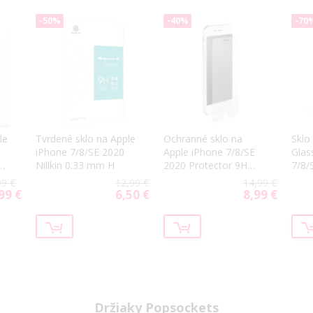
-50%
-40%
-70
le
Tvrdené sklo na Apple
Ochranné sklo na
Sklo
iPhone 7/8/SE 2020
Apple iPhone 7/8/SE
Glas
E
Nillkin 0.33 mm H
2020 Protector 9H
7/8/
ity
LCD X-ONE
99 €
12,99 €
14,99 €
99 €
6,50 €
8,99 €
cial
Special
Special
ce
Price
Price
Držiaky Popsockets