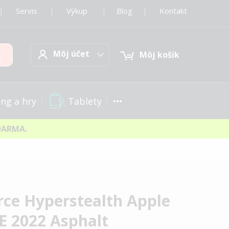
|
Servis
|
Výkup
|
Blog
|
Kontakt
Môj účet
Hľadať
Môj účet
Môj košík
Tablety
ng a hry
DARMA.
rce Hyperstealth Apple
E 2022 Asphalt