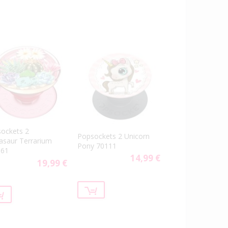
ockets 2
Popsockets 2 Unicorn
asaur Terrarium
Pony 70111
661
14,99 €
19,99 €