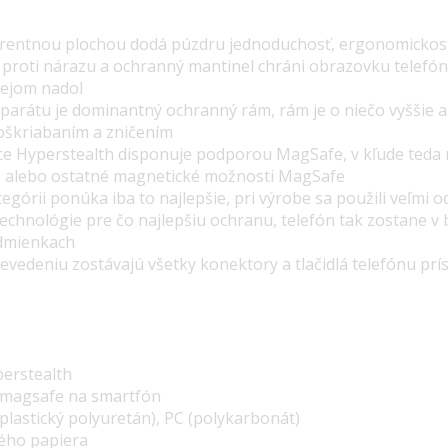
parentnou plochou dodá púzdru jednoduchosť, ergonomickosť
é proti nárazu a ochranný mantinel chráni obrazovku telefón
plejom nadol
parátu je dominantný ochranný rám, rám je o niečo vyššie a
poškriabaním a zničením
ce Hyperstealth disponuje podporou MagSafe, v kľude teda 
e alebo ostatné magnetické možnosti MagSafe
tegórii ponúka iba to najlepšie, pri výrobe sa použili veľmi o
 technológie pre čo najlepšiu ochranu,
telefón tak zostane v 
odmienkach
vedeniu zostávajú všetky konektory a tlačidlá telefónu prí
erstealth
s magsafe na smartfón
plastický polyuretán), PC (polykarbonát)
ného papiera