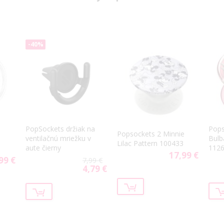
-40%
PopSockets držiak na
Pops
Popsockets 2 Minnie
ventilačnú mriežku v
Bulb
Lilac Pattern 100433
aute čierny
112
17,99 €
99 €
7,99 €
4,79 €
Special
Price