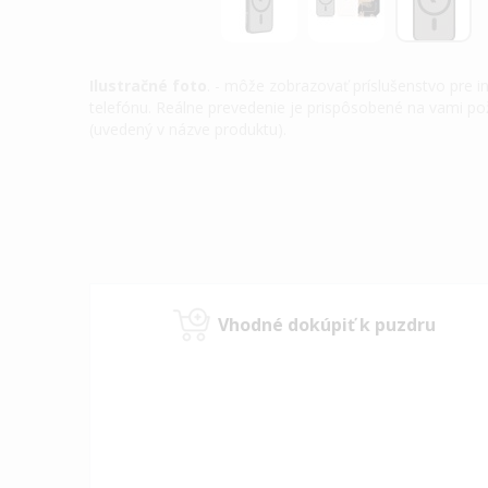
Ilustračné foto
. - môže zobrazovať príslušenstvo pre 
telefónu. Reálne prevedenie je prispôsobené na vami 
(uvedený v názve produktu).
Preskočiť
na
začiatok
galérie
obrázkov
Vhodné dokúpiť k puzdru