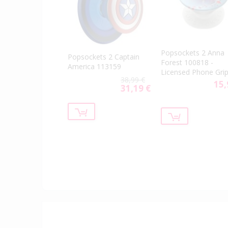
Popsockets 2 Anna
Popsockets 2 Captain
Forest 100818 -
America 113159
Licensed Phone Gri
38,99 €
and Stand
15,
31,19 €
Special
Price