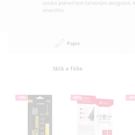
vyniká jedinečným farebným designom, kt
smartfón.
Popis
Sklá a fólie
-40%
-40%
-40