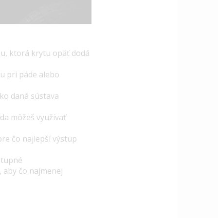
u, ktorá krytu opäť dodá
u pri páde alebo
ako daná sústava
da môžeš využívať
pre čo najlepší výstup
stupné
, aby čo najmenej