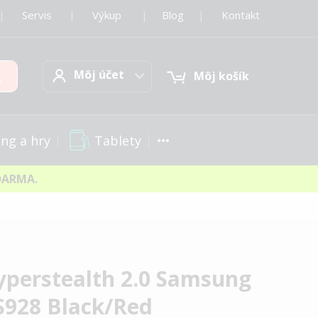
|
Servis
|
Výkup
|
Blog
|
Kontakt
Môj účet
Hľadať
Môj účet
Môj košík
Tablety
ng a hry
DARMA.
yperstealth 2.0 Samsung
 S928 Black/Red