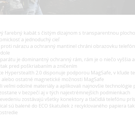
ový farebný kabát s čistým dizajnom s transparentnou plocho
mickosť a jednoduchý cieľ
é proti nárazu a ochranný mantinel chráni obrazovku telefón
 dole
parátu je dominantný ochranný rám, rám je o niečo vyššia 
h tak pred poškriabaním a zničením
ce Hyperstealth 2.0 disponuje podporou MagSafe, v
kľude te
e alebo ostatné magnetické možnosti MagSafe
i veľmi odolné materiály a aplikovali najnovšie technológie 
 zostane v bezpečí aj v tých najextrémnejších podmienkach
vedeniu zostávajú všetky konektory a tlačidlá telefónu prí
ical sú balené do ECO škatuliek z recyklovaného papiera tak
ostredie