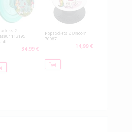
ockets 2
Popsockets 2 Unicorn
asaur 113195
70087
safe
14,99 €
34,99 €