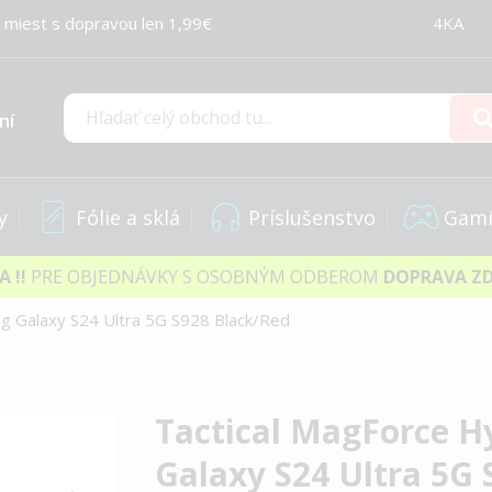
 miest s dopravou len 1,99€
4KA
ní
Hľadať
y
Fólie a sklá
Príslušenstvo
Gami
IA
!!
PRE OBJEDNÁVKY S OSOBNÝM ODBEROM
DOPRAVA Z
g Galaxy S24 Ultra 5G S928 Black/Red
Tactical MagForce H
Galaxy S24 Ultra 5G