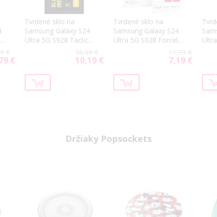
Tvrdené sklo na
Tvrdené sklo na
Tvrd
4
Samsung Galaxy S24
Samsung Galaxy S24
Sams
al
Ultra 5G S928 Tactical
Ultra 5G S928 Forcell
Ultr
vé
Impact Armour
Flexible Nano
OBA
9 €
16,99 €
11,99 €
celotvárové čierne
celo
79 €
10,19 €
7,19 €
ial
Special
Special
Price
Price
Držiaky Popsockets