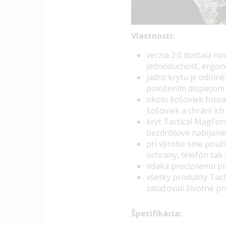
Vlastnosti:
v
erzia 2.0 dostala n
jednoduchosť, ergono
jadro krytu je odoln
položením displejom
okolo šošoviek fotoa
šošoviek a chráni ic
kryt Tactical MagFor
bezdrôtové nabíjani
pri výrobe sme použil
ochrany,
telefón tak
vďaka precíznemu pre
všetky produkty Tact
zaťažovali životné pr
Špecifikácia: