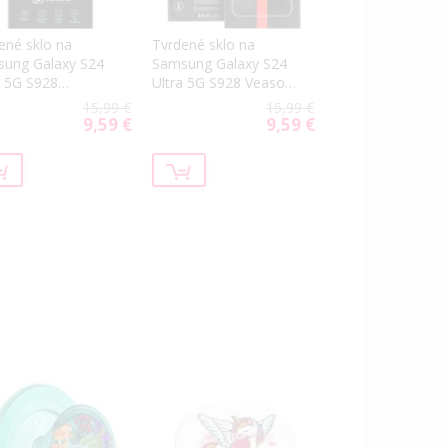
ené sklo na
Tvrdené sklo na
ung Galaxy S24
Samsung Galaxy S24
a 5G S928
Ultra 5G S928 Veason
L:ME 5D
6D Pro celotvárové
15,99 €
15,99 €
tvárové čierne
čierne
9,59 €
9,59 €
Special
Special
Price
Price