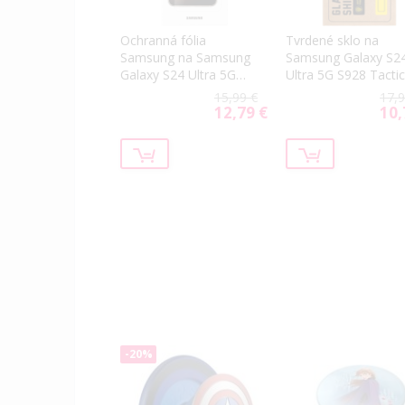
Ochranná fólia
Tvrdené sklo na
Samsung na Samsung
Samsung Galaxy S2
Galaxy S24 Ultra 5G
Ultra 5G S928 Tactic
S928 EF-US928CTE
Shield 5D celotváro
15,99 €
17,9
Anti-Reflecting Screen
čierne
12,79 €
10,
Special
Spec
Protect
Price
Price
-20%