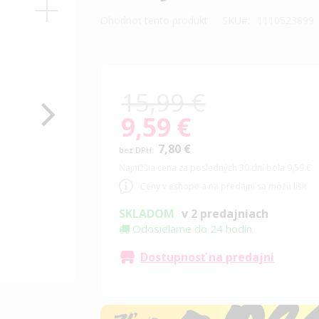
Ohodnoť tento produkt
SKU
1110523899
15,99 €
9,59 €
Special
Price
7,80 €
Najnižšia cena za posledných 30 dní bola 9,59 €
Ceny v eshope a na predajni sa môžu líšiť
SKLADOM
v 2 predajniach
Odosielame do 24 hodín
Dostupnosť na predajni