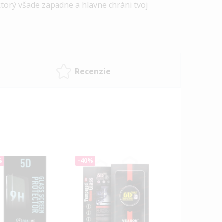
orý všade zapadne a hlavne chráni tvoj
Recenzie
%
-40%