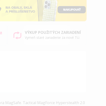
sa
VÝKUP POUŽITÝCH ZARIADENÍ
Vymeň staré zariadenie za nové TU.
pora MagSafe. Tactical MagForce Hyperstealth 2.0