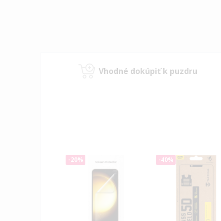
Vhodné dokúpiť k puzdru
-20%
-40%