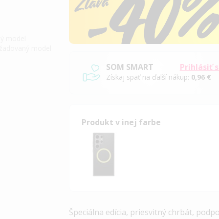
iný model
požadovaný model
SOM SMART
Prihlásiť 
Získaj späť na ďalší nákup:
0,96 €
Produkt v inej farbe
Špeciálna edícia, priesvitný chrbát, pod