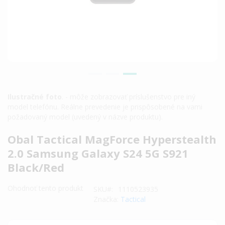
Ilustračné foto
. - môže zobrazovať príslušenstvo pre iný
model telefónu. Reálne prevedenie je prispôsobené na vami
požadovaný model (uvedený v názve produktu).
Preskočiť
Obal Tactical MagForce Hyperstealth
na
2.0 Samsung Galaxy S24 5G S921
začiatok
Black/Red
galérie
obrázkov
Ohodnoť tento produkt
SKU
1110523935
Značka:
Tactical