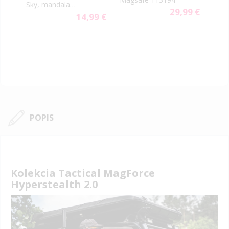
Sky, mandala
9 €
29,99 €
svetlomodrá
14,99 €
POPIS
Kolekcia Tactical MagForce
Hyperstealth 2.0