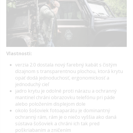
Vlastnosti:
v
erzia 2.0 dostala nový farebný kabát s čistým
dizajnom s transparentnou plochou, ktorá krytu
opäť dodá jednoduchosť, ergonomickosť a
jednoduchý cieľ
jadro krytu je odolné proti nárazu a ochranný
mantinel chráni obrazovku telefónu pri páde
alebo položením displejom dole
okolo šošoviek fotoaparátu je dominantný
ochranný rám, rám je o niečo vyššia ako daná
sústava šošoviek a chráni ich tak pred
poškriabaním a zničením