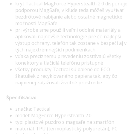
kryt Tactical MagForce Hyperstealth 2.0 disponuje
podporou MagSafe, v
kľude teda môžeš využívať
bezdrôtové nabíjanie alebo ostatné magnetické
možnosti MagSafe
pri výrobe sme použili veľmi odolné materiály a
aplikovali najnovšie technológie pre čo najlepší
výstup ochrany,
telefón tak zostane v bezpečí aj v
tých najextrémnejších podmienkach
vďaka precíznemu prevedeniu zostávajú všetky
konektory a tlačidlá telefónu prístupné
všetky produkty Tactical sú balené do ECO
škatuliek z recyklovaného papiera tak, aby čo
najmenej zaťažovali životné prostredie
Špecifikácia:
značka: Tactical
model: MagForce Hyperstealth 2.0
typ: plastové puzdro s magsafe na smartfón
materiál: TPU (termoplastický polyuretán), PC