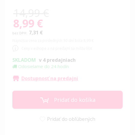
14,99 €
8,99 €
Special
Price
7,31 €
Najnižšia cena za posledných 30 dní bola 8,99 €
Ceny v eshope a na predajni sa môžu líšiť
SKLADOM
v 4 predajniach
Odosielame do 24 hodín
Dostupnosť na predajni
Pridať do košíka
Pridať do obľúbených