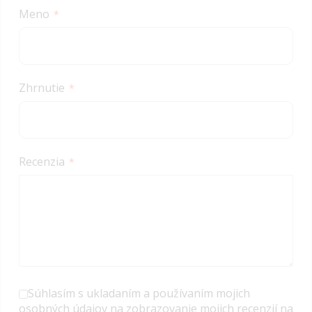
star
stars
stars
stars
stars
Meno
Zhrnutie
Recenzia
Súhlasím s ukladaním a používaním mojich
osobných údajov na zobrazovanie mojich recenzií na