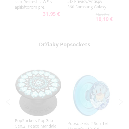
na
5D Privacy/Antispy
Sams
sklo Re:fresh UWF s
4
360 Samsung Galaxy
5G S
aplikátorom pre
S24 5G S921/S25 5G
blac
Samsung Galaxy S24
31,95 €
9 €
16,99 €
S931 čierne
5G S921/S25 5G S931,
59 €
10,19 €
ial
Special
číra
e
Price
Držiaky Popsockets
PopSockets PopGrip
Popsockets 2 Squirtel
Pops
Gen.2, Peace Mandala
Magsafe 113194
Eeve