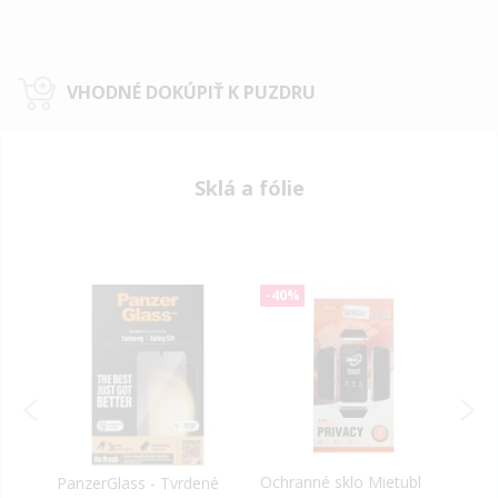
VHODNÉ DOKÚPIŤ K PUZDRU
Sklá a fólie
-40%
-40
é
Ochranné sklo Mietubl
Tact
PanzerGlass - Tvrdené