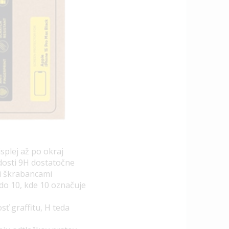
splej až po okraj
rdosti 9H dostatočne
mi škrabancami
do 10, kde 10 označuje
ť graffitu, H teda