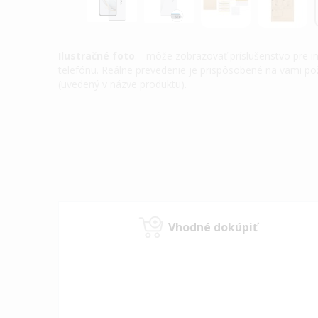
Ilustračné foto
. - môže zobrazovať príslušenstvo pre 
telefónu. Reálne prevedenie je prispôsobené na vami 
(uvedený v názve produktu).
Preskočiť
na
začiatok
galérie
obrázkov
Vhodné dokúpiť