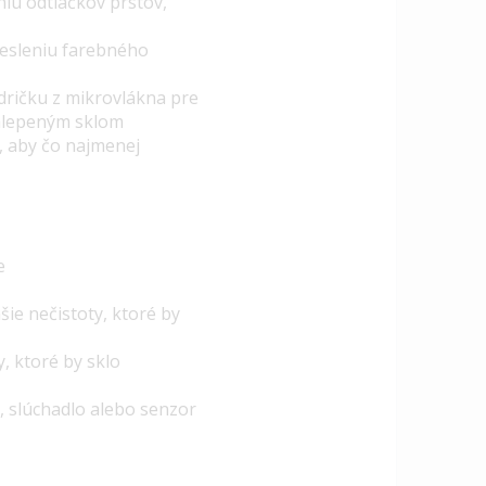
iu odtlačkov prstov,
kresleniu farebného
dričku z mikrovlákna pre
 nalepeným sklom
, aby čo najmenej
e
nšie nečistoty, ktoré by
, ktoré by sklo
u, slúchadlo alebo senzor