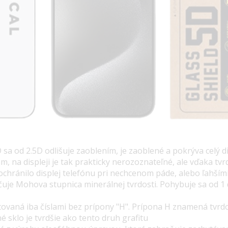
 sa od 2.5D odlišuje zaoblením, je zaoblené a pokrýva celý di
m, na displeji je tak prakticky nerozoznateľné, ale vďaka tv
ochránilo displej telefónu pri nechcenom páde, alebo ľahší
čuje Mohova stupnica minerálnej tvrdosti. Pohybuje sa od 1 
tovaná iba číslami bez prípony "H". Prípona H znamená tvrdos
 sklo je tvrdšie ako tento druh grafitu