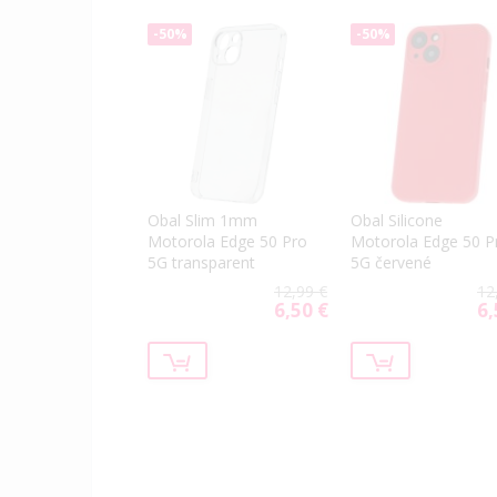
-50%
-50%
Obal Slim 1mm
Obal Silicone
Motorola Edge 50 Pro
Motorola Edge 50 P
5G transparent
5G červené
12,99 €
12
6,50 €
6,
Special
Spe
Price
Pri