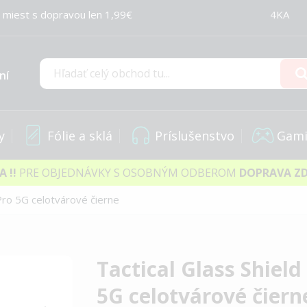
 miest s dopravou len 1,99€
4KA
ní
Hľadať
y
Fólie a sklá
Príslušenstvo
Gami
IA
!!
PRE OBJEDNÁVKY S OSOBNÝM ODBEROM
DOPRAVA Z
Pro 5G celotvárové čierne
Tactical Glass Shiel
5G celotvárové čiern