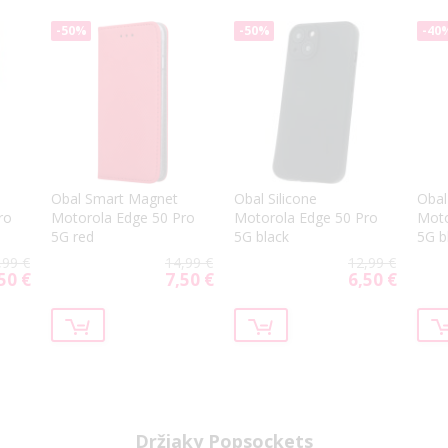
-50%
-50%
-40
Obal Smart Magnet
Obal Silicone
Obal
ro
Motorola Edge 50 Pro
Motorola Edge 50 Pro
Moto
5G red
5G black
5G b
,99 €
14,99 €
12,99 €
50 €
7,50 €
6,50 €
cial
Special
Special
ce
Price
Price
Držiaky Popsockets