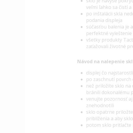
sklo je navyše pokry
veľmi ľahko sa čistí 
po inštalácii skla ne
podania displeja
súčasťou balenia je 
perfektné vyleštenie
všetky produkty Tact
zaťažovali životné pr
Návod na nalepenie skl
displej čo najstaros
po zaschnutí povrch 
než priložíte sklo na 
bránili dokonalému p
venujte pozornosť aj 
znehodnotili
sklo opatrne priložte
priblíženia a aby skl
potom sklo pritlačte 