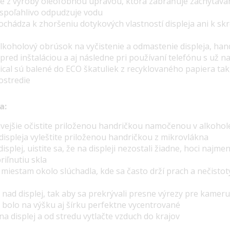
té z výroby oleofóbnou úpravou, ktorá zabraňuje zachytávan
a spoľahlivo odpudzuje vodu
dochádza k zhoršeniu dotykových vlastností displeja ani k s
alkoholový obrúsok na vyčistenie a odmastenie displeja, han
 pred inštaláciou a aj následne pri používaní telefónu s už
ical sú balené do ECO škatuliek z recyklovaného
papiera tak
ostredie
a:
tlivejšie očistite priloženou handričkou namočenou v alkohol
displeja vyleštite priloženou handričkou z mikrovlákna
displej, uistite sa, že na displeji nezostali žiadne, hoci najme
riľnutiu skla
miestam okolo slúchadla, kde sa často drží prach a nečistoty
 nad displej, tak aby sa prekrývali presne výrezy pre kamer
o bolo na výšku aj šírku perfektne vycentrované
na displej a od stredu vytlačte vzduch do krajov