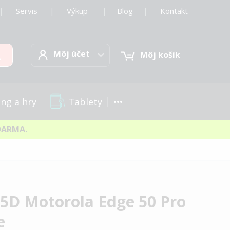
|
Servis
|
Výkup
|
Blog
|
Kontakt
Môj účet
Hľadať
Môj účet
Môj košík
Tablety
ng a hry
DARMA.
d 5D Motorola Edge 50 Pro
e