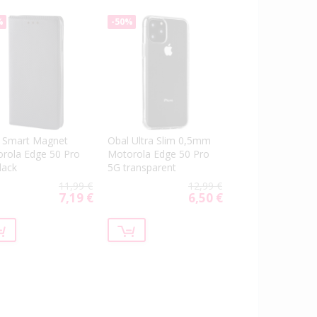
%
-50%
 Smart Magnet
Obal Ultra Slim 0,5mm
rola Edge 50 Pro
Motorola Edge 50 Pro
lack
5G transparent
11,99 €
12,99 €
7,19 €
6,50 €
Special
Special
Price
Price