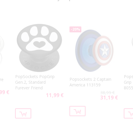
-20%
PopSockets PopGrip
Pops
Popsockets 2 Captain
re
Gen.2, Standard
Grip
America 113159
Furever Friend
805
99 €
38,99 €
11,99 €
31,19 €
Special
Price