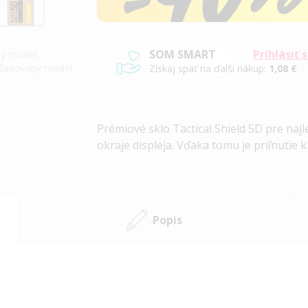
SOM SMART
Prihlásiť 
iný model
požadovaný model
Získaj späť na ďalší nákup:
1,08 €
Prémiové sklo Tactical Shield 5D pre najl
okraje displeja. Vďaka tomu je priľnutie k
Popis