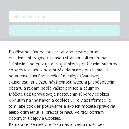
CHCEM ODOBERAŤ NEWSLETTER
Zásady spracovania osobných údajov
Používame súbory cookies, aby sme vám pomohli
efektívne interagovať s našou stránkou. Kliknutím na
"súhlasím" potvrdzujete svoj súhlas s používaním súborov
cookies v súlade s našimi zásadami ich používania. Ich
potvrdenie súvisí so zlepšením vašej užívateľskej
O NÁS
skúsenosti, analýzou návštevnosti webu a prispôsobením
obsahu a reklám podľa vašich potrieb a záujmov.
Môžete tiež upraviť svoje nastavenia súborov cookies
NAKUPOVANIE
kliknutím na "nastavenia cookies". Pre viac informácií o
tom, aké cookies používame a ako ich môžete spravovať
ZÁKAZNÍCKA ZÓNA
alebo odmietnuť, si prečítajte našu Politiku ochrany
osobných údajov a Cookies.
Pamätajte, že niektoré časti nášho webu môžu bez