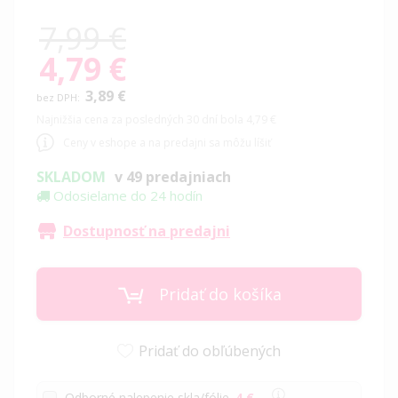
7,99 €
4,79 €
Special
Price
3,89 €
Najnižšia cena za posledných 30 dní bola 4,79 €
Ceny v eshope a na predajni sa môžu líšiť
SKLADOM
v 49 predajniach
Odosielame do 24 hodín
Dostupnosť na predajni
Pridať do košíka
Pridať do obľúbených
Odborné nalepenie skla/fólie
4 €