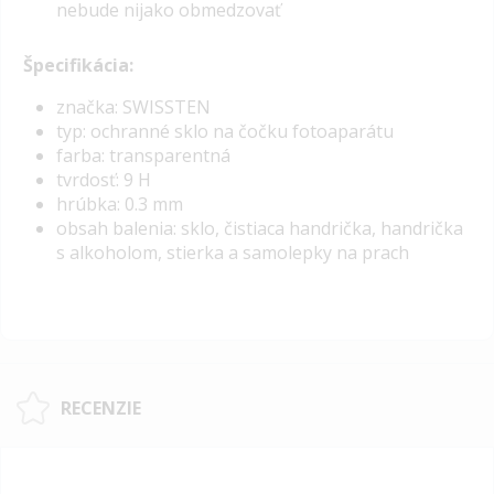
nebude nijako obmedzovať
Špecifikácia:
značka: SWISSTEN
typ: ochranné sklo na čočku fotoaparátu
farba: transparentná
tvrdosť: 9 H
hrúbka: 0.3 mm
obsah balenia: sklo,
čistiaca handrička, handrička
s alkoholom, stierka a samolepky na prach
RECENZIE