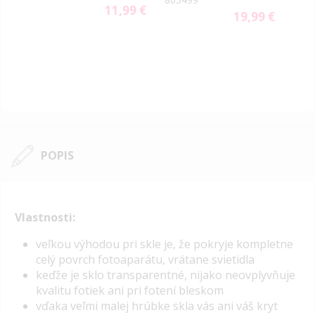
11,99 €
19,99 €
9 €
79 €
ial
e
POPIS
Vlastnosti:
veľ
kou výhodou pri skle je, že pokryje kompletne
celý povrch fotoaparátu, vrátane svietidla
keďže je sklo transparentné, nijako neovplyvňuje
kvalitu fotiek ani pri fotení bleskom
vďaka veľmi malej hrúbke skla vás ani váš kryt