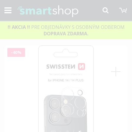
M
Hľadať
!! AKCIA
!!
PRE OBJEDNÁVKY S OSOBNÝM ODBEROM
DOPRAVA ZDARMA.
Preskočiť
-40%
na
koniec
galérie
obrázkov