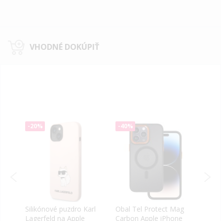
VHODNÉ DOKÚPIŤ
-20%
-40%
-50
a
Silikónové puzdro Karl
Obal Tel Protect Mag
Sili
Lagerfeld na Apple
Carbon Apple iPhone
Appl