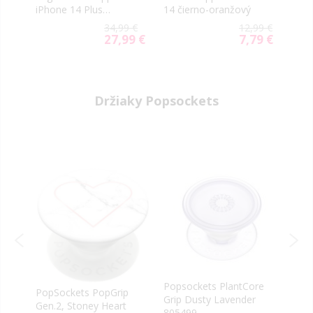
iPhone 14 Plus
14 čierno-oranžový
Merc
KLHCP14MSNCHBCP
tran
9 €
34,99 €
12,99 €
Liquid Silicone
9 €
27,99 €
7,79 €
al
Special
Special
Choupette NFT
Price
Price
ružové
Držiaky Popsockets
na
Popsockets PlantCore
PopSockets PopGrip
Pops
Grip Dusty Lavender
Gen.2, Stoney Heart
Lov
805499