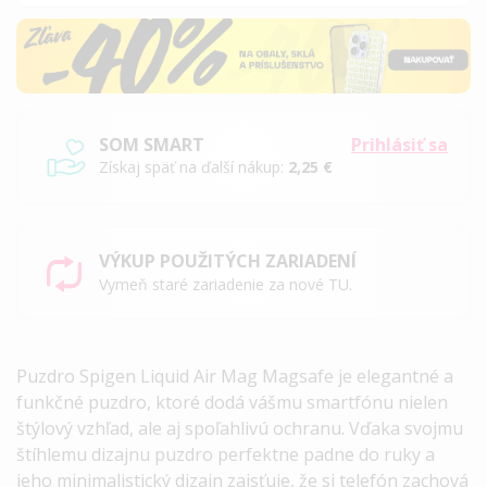
SOM SMART
Prihlásiť sa
Získaj späť na ďalší nákup:
2,25 €
VÝKUP POUŽITÝCH ZARIADENÍ
Vymeň staré zariadenie za nové TU.
Puzdro Spigen Liquid Air Mag Magsafe je elegantné a
funkčné puzdro, ktoré dodá vášmu smartfónu nielen
štýlový vzhľad, ale aj spoľahlivú ochranu. Vďaka svojmu
štíhlemu dizajnu puzdro perfektne padne do ruky a
jeho minimalistický dizajn zaisťuje, že si telefón zachová