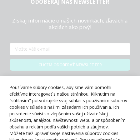
ODOBERAJ NÁŠ NEWSLETTER
Získaj informácie o našich novinkách, zľavách a
akciách ako prvý!
CHCEM ODOBERAŤ NEWSLETTER
Zásady spracovania osobných údajov
Používame súbory cookies, aby sme vám pomohli
efektívne interagovať s našou stránkou. Kliknutím na
"súhlasím" potvrdzujete svoj súhlas s používaním súborov
cookies v súlade s našimi zásadami ich používania. Ich
potvrdenie súvisí so zlepšením vašej užívateľskej
O NÁS
skúsenosti, analýzou návštevnosti webu a prispôsobením
obsahu a reklám podľa vašich potrieb a záujmov.
Môžete tiež upraviť svoje nastavenia súborov cookies
NAKUPOVANIE
kliknutím na "nastavenia cookies". Pre viac informácií o