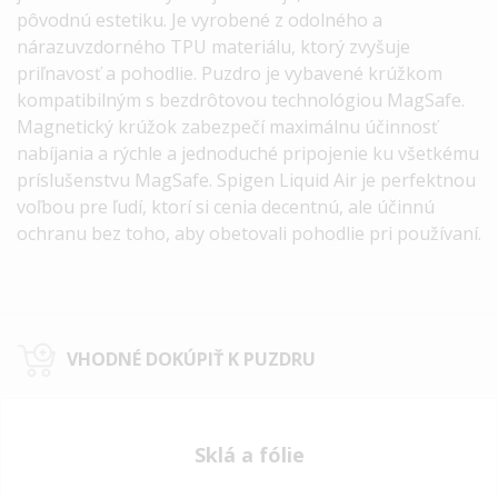
pôvodnú estetiku. Je vyrobené z odolného a
nárazuvzdorného TPU materiálu, ktorý zvyšuje
priľnavosť a pohodlie. Puzdro je vybavené krúžkom
kompatibilným s bezdrôtovou technológiou MagSafe.
Magnetický krúžok zabezpečí maximálnu účinnosť
nabíjania a rýchle a jednoduché pripojenie ku všetkému
príslušenstvu MagSafe. Spigen Liquid Air je perfektnou
voľbou pre ľudí, ktorí si cenia decentnú, ale účinnú
ochranu bez toho, aby obetovali pohodlie pri používaní.
VHODNÉ DOKÚPIŤ K PUZDRU
Sklá a fólie