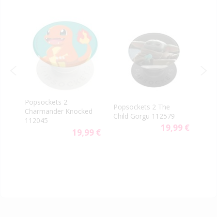
Popsockets 2
PopS
p
Popsockets 2 The
Charmander Knocked
PopG
US
Child Gorgu 112579
112045
Clas
9 €
19,99 €
19,99 €