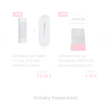
-40%
-40%
-40
Ochranné sklo Nillkin
Ochranné sklo na
Ochr
NE
H+ Pro 2.5D Anti-
fotoaparát SWISSTEN
Glue
reflective 0.2mm
Samsung Galaxy S26
Gala
6
Samsung Galaxy S26
Ultra 5G S948
S948
9 €
24,99 €
7,99 €
Ultra 5G S948 (s
14,99 €
4,79 €
Special
Special
aplikátorom)
Price
Price
Držiaky Popsockets