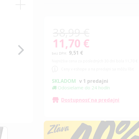
90
100
% of
38,99 €
11,70 €
Special
Price
9,51 €
Najnižšia cena za posledných 30 dní bola 11,70 €
Ceny v eshope a na predajni sa môžu líšiť
SKLADOM
v 1 predajni
Odosielame do 24 hodín
Dostupnosť na predajni