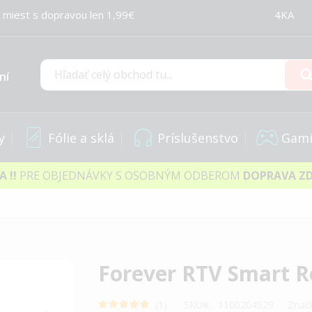
 miest s dopravou len 1,99€
4KA
ní
Hľadať
y
Fólie a sklá
Príslušenstvo
Gami
IA
!!
PRE OBJEDNÁVKY S OSOBNÝM ODBEROM
DOPRAVA Z
Forever RTV Smart 
Rating:
1
SKU
1100204529
Znač