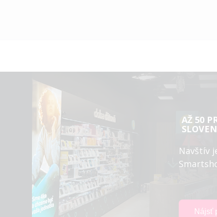
AŽ 50 P
SLOVEN
Navštív j
Smartsh