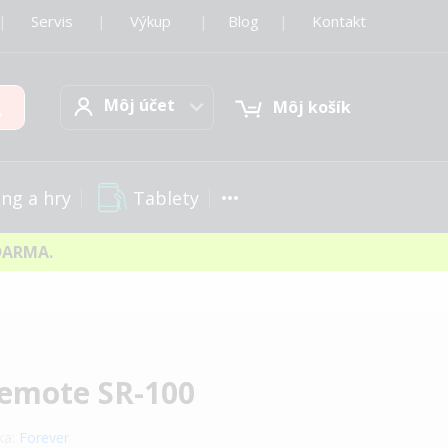
|
Servis
|
Výkup
|
Blog
|
Kontakt
Môj účet
Hľadať
Môj účet
Môj košík
Tablety
ng a hry
DARMA.
Remote SR-100
ka:
Forever