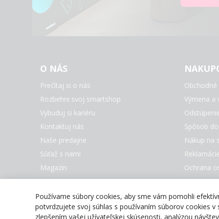
O NÁS
NAKUP
Prečítaj si o nás
Obchodné 
Rozbehni svoj smartshop
Výmena a v
Vybuduj si kariéru
Odstúpeni
Kontaktuj nás
Spôsob do
Naše predajne
Nákup na s
Súťaž s nami
Reklamáci
Magazín
Ochrana o
Nastaveni
Všetky zna
Používame súbory cookies, aby sme vám pomohli efektívne
potvrdzujete svoj súhlas s používaním súborov cookies v s
zlepšením vašej užívateľskej skúsenosti, analýzou návšt