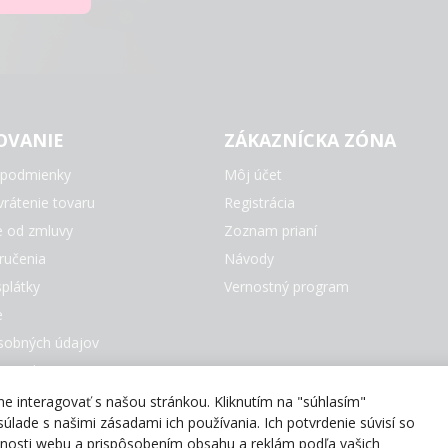
OVANIE
ZÁKAZNÍCKA ZÓNA
podmienky
Môj účet
rátenie tovaru
Registrácia
e od zmluvy
Zoznam prianí
ručenia
Návody
plátky
Vernostný program
e
sobných údajov
e Cookies
čky
 interagovať s našou stránkou. Kliknutím na "súhlasím"
úlade s našimi zásadami ich používania. Ich potvrdenie súvisí so
evnosti webu a prispôsobením obsahu a reklám podľa vašich