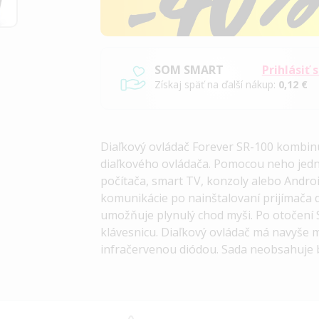
SOM SMART
Prihlásiť 
Získaj späť na ďalší nákup:
0,12 €
Diaľkový ovládač Forever SR-100 kombinuj
diaľkového ovládača. Pomocou neho jedn
počítača, smart TV, konzoly alebo Androi
komunikácie po nainštalovaní prijímača
umožňuje plynulý chod myši. Po otočení 
klávesnicu. Diaľkový ovládač má navyše 
infračervenou diódou. Sada neobsahuje b