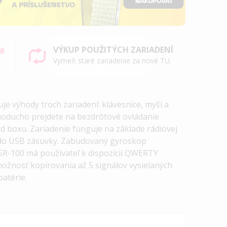
sa
VÝKUP POUŽITÝCH ZARIADENÍ
Vymeň staré zariadenie za nové TU.
e výhody troch zariadení: klávesnice, myši a
oducho prejdete na bezdrôtové ovládanie
d boxu. Zariadenie funguje na základe rádiovej
 do USB zásuvky. Zabudovaný gyroskop
SR-100 má používateľ k dispozícii QWERTY
možnosť kopírovania až 5 signálov vysielaných
atérie.