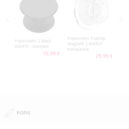
PopS
Popsockets PopGrip
rn
Popsockets 2 Black
vent
MagSafe 2 806827
800470 - standard
aute
transparent
9 €
15,99 €
29,99 €
POPIS