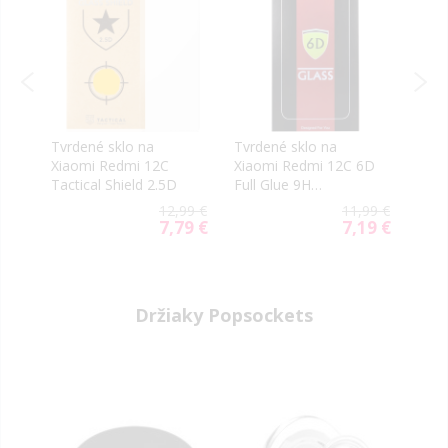
Tvrdené sklo na
Tvrdené sklo na
Tvrd
Xiaomi Redmi 12C
Xiaomi Redmi 12C 6D
Xiao
Tactical Shield 2.5D
Full Glue 9H
10C/
rne
celotvárové čierne
OG 
99 €
12,99 €
11,99 €
celo
59 €
7,79 €
7,19 €
ial
Special
Special
e
Price
Price
Držiaky Popsockets
-40