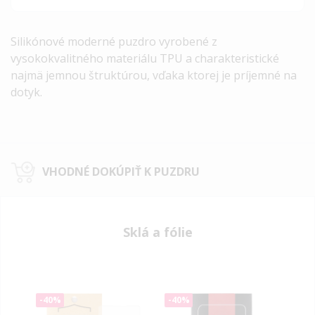
Silikónové
moderné puzdro
vyrobené z
vysokokvalitného materiálu TPU a charakteristické
najmä jemnou štruktúrou, vďaka ktorej je príjemné na
dotyk.
VHODNÉ DOKÚPIŤ K PUZDRU
Sklá a fólie
-40%
-40%
-40