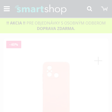
M
Hľadať
!! AKCIA
!!
PRE OBJEDNÁVKY S OSOBNÝM ODBEROM
DOPRAVA ZDARMA.
Preskočiť
-40%
na
koniec
galérie
obrázkov