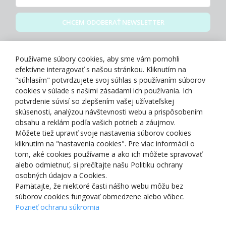
CHCEM ODOBERAŤ NEWSLETTER
Zásady spracovania osobných údajov
Používame súbory cookies, aby sme vám pomohli
efektívne interagovať s našou stránkou. Kliknutím na
"súhlasím" potvrdzujete svoj súhlas s používaním súborov
cookies v súlade s našimi zásadami ich používania. Ich
potvrdenie súvisí so zlepšením vašej užívateľskej
O NÁS
skúsenosti, analýzou návštevnosti webu a prispôsobením
obsahu a reklám podľa vašich potrieb a záujmov.
Môžete tiež upraviť svoje nastavenia súborov cookies
NAKUPOVANIE
kliknutím na "nastavenia cookies". Pre viac informácií o
tom, aké cookies používame a ako ich môžete spravovať
ZÁKAZNÍCKA ZÓNA
alebo odmietnuť, si prečítajte našu Politiku ochrany
osobných údajov a Cookies.
Pamätajte, že niektoré časti nášho webu môžu bez
NAŠE OCENENIA
súborov cookies fungovať obmedzene alebo vôbec.
Pozrieť ochranu súkromia