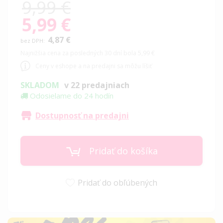
9,99 €
5,99 €
Special
Price
4,87 €
Najnižšia cena za posledných 30 dní bola 5,99 €
Ceny v eshope a na predajni sa môžu líšiť
SKLADOM
v 22 predajniach
Odosielame do 24 hodín
Dostupnosť na predajni
Pridať do košíka
Pridať do obľúbených