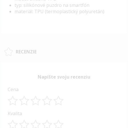
typ: silikónové puzdro na smartfón
materiál: TPU (termoplastický polyuretán)
RECENZIE
Napíšte svoju recenziu
Cena
1
2
3
4
5
Kvalita
star
stars
stars
stars
stars