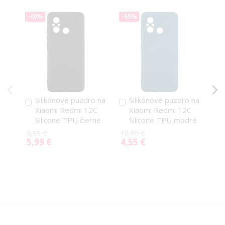
-40%
-65%
-5
Silikónové puzdro na
Silikónové puzdro na
Pridať
Pridať
P
Xiaomi Redmi 12C
Xiaomi Redmi 12C
do
do
d
Silicone TPU čierne
Silicone TPU modré
košíka
košíka
k
9,99 €
12,99 €
10,
5,99 €
4,55 €
5,
Special
Special
Spe
Price
Price
Pri