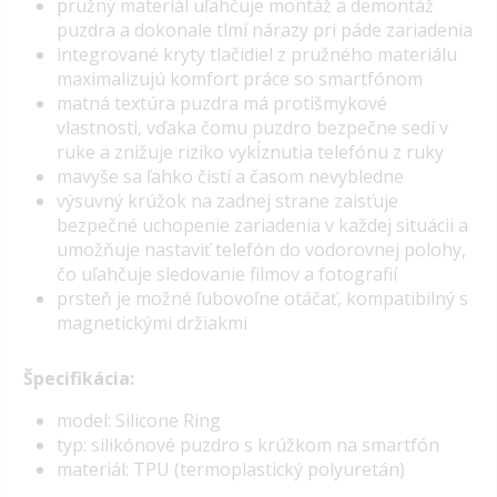
pružný materiál uľahčuje montáž a demontáž
puzdra a dokonale tlmí nárazy pri páde zariadenia
integrované kryty tlačidiel z pružného materiálu
maximalizujú komfort práce so smartfónom
matná textúra puzdra má protišmykové
vlastnosti, vďaka čomu puzdro bezpečne sedí v
ruke a znižuje riziko vykĺznutia telefónu z ruky
mavyše sa ľahko čistí a časom nevybledne
výsuvný krúžok na zadnej strane zaisťuje
bezpečné uchopenie zariadenia v každej situácii a
umožňuje nastaviť telefón do vodorovnej polohy,
čo uľahčuje sledovanie filmov a fotografií
prsteň je možné ľubovoľne otáčať, kompatibilný s
magnetickými držiakmi
Špecifikácia:
model: Silicone Ring
typ: silikónové puzdro s krúžkom na smartfón
materiál: TPU (termoplastický polyuretán)