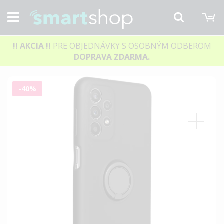
M
Hľadať
!! AKCIA
!!
PRE OBJEDNÁVKY S OSOBNÝM ODBEROM
DOPRAVA ZDARMA.
Preskočiť
-40%
na
koniec
galérie
obrázkov