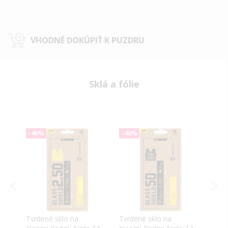
VHODNÉ DOKÚPIŤ K PUZDRU
Sklá a fólie
-40%
-40%
-40
Tvrdené sklo na
Tvrdené sklo na
OG P