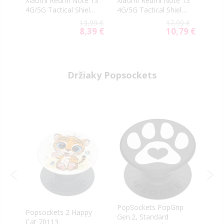
Xiaomi Redmi Note 13
Xiaomi Redmi Note 13
Xiao
4G/5G Tactical Shield
4G/5G Tactical Shield
4G c
2.5D
5D celotvárové čierne
5 €
13,99 €
17,99 €
8,39 €
10,79 €
Special
Special
Price
Price
Držiaky Popsockets
re
PopSockets PopGrip
Popsockets 2 Happy
Pops
Gen.2, Standard
Cat 70113
Grip