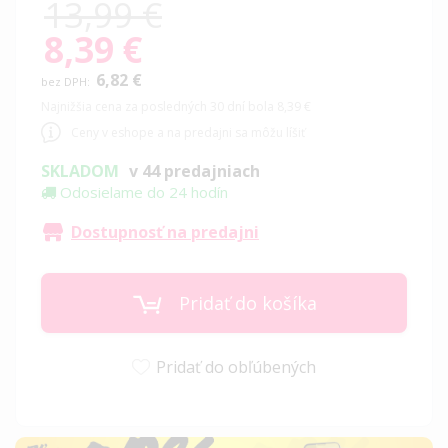
13,99 €
8,39 €
Special
Price
6,82 €
Najnižšia cena za posledných 30 dní bola 8,39 €
Ceny v eshope a na predajni sa môžu líšiť
SKLADOM
v 44 predajniach
Odosielame do 24 hodín
Dostupnosť na predajni
Pridať do košíka
Pridať do obľúbených