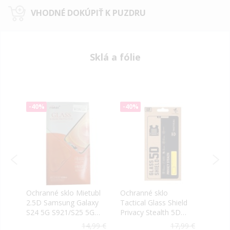
VHODNÉ DOKÚPIŤ K PUZDRU
Sklá a fólie
-40%
-40%
-40
é
Ochranné sklo Mietubl
Ochranné sklo
Tact
na
2.5D Samsung Galaxy
Tactical Glass Shield
Sams
4
S24 5G S921/S25 5G
Privacy Stealth 5D
5G S
S931 transparentné
Samsung Galaxy S24
blac
9 €
14,99 €
17,99 €