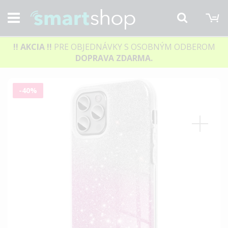
M
Hľadať
!! AKCIA
!!
PRE OBJEDNÁVKY S OSOBNÝM ODBEROM
DOPRAVA ZDARMA.
Preskočiť
-40%
na
koniec
galérie
obrázkov