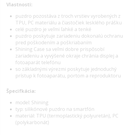
Vlastnosti:
puzdro pozostáva z troch vrstiev vyrobených z
TPU, PC materiálu a čiastočiek lesklého prášku
celé puzdro je veľmi ľahké a tenké
puzdro poskytuje zariadeniu dokonalú ochranu
pred poškodením a poškriabaním
Shining Case sa veľmi dobre prispôsobí
zariadeniu a vyvýšené okraje chránia displej a
fotoaparát telefónu
so základnými výrezmi poskytuje jednoduchý
prístup k fotoaparátu, portom a reproduktoru
Špecifkácia:
model: Shining
typ: silikónové puzdro na smartfón
materiál: TPU (termoplastický polyuretán), PC
(polykarbonát)