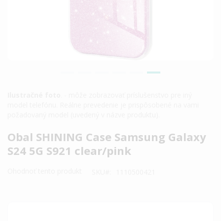
Ilustračné foto
. - môže zobrazovať príslušenstvo pre iný
model telefónu. Reálne prevedenie je prispôsobené na vami
požadovaný model (uvedený v názve produktu).
Preskočiť
Obal SHINING Case Samsung Galaxy
na
S24 5G S921 clear/pink
začiatok
galérie
Ohodnoť tento produkt
SKU
1110500421
obrázkov