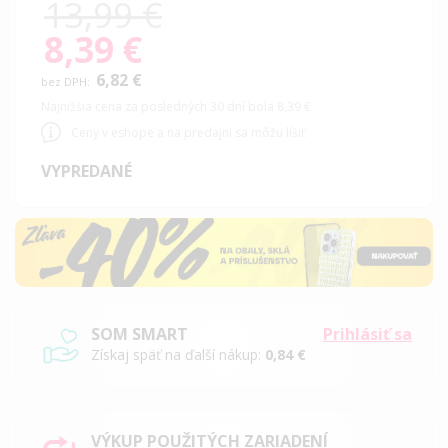
13,99 €
8,39 €
Special
Price
6,82 €
Najnižšia cena za posledných 30 dní bola 8,39 €
Ceny v eshope a na predajni sa môžu líšiť
VYPREDANÉ
SOM SMART
Prihlásiť sa
Získaj späť na ďalší nákup:
0,84 €
VÝKUP POUŽITÝCH ZARIADENÍ