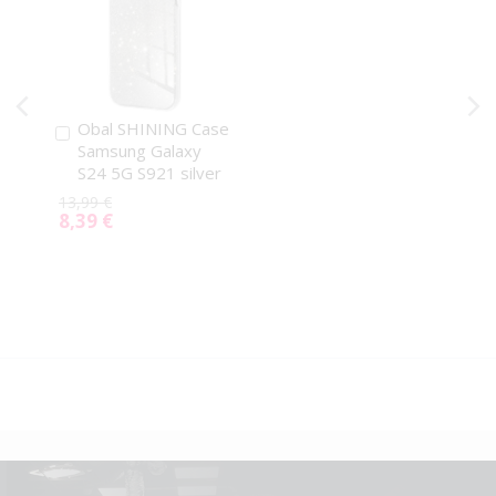
Obal SHINING Case
Pridať
Samsung Galaxy
do
S24 5G S921 silver
košíka
13,99 €
8,39 €
Special
Price