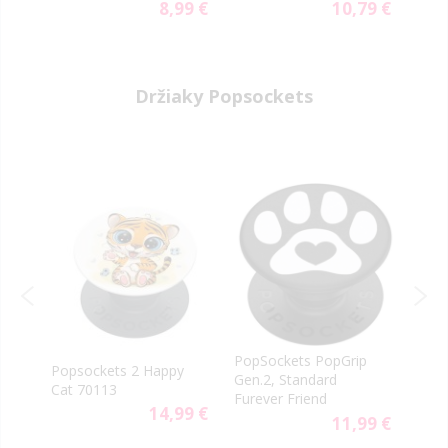
5G S921/S25 5G S931
59 €
8,99 €
10,79 €
ial
Special
Special
čierne
e
Price
Price
Držiaky Popsockets
re
PopSockets PopGrip
Popsockets 2 Happy
Pops
Gen.2, Standard
Cat 70113
Grip
Furever Friend
14,99 €
9 €
11,99 €