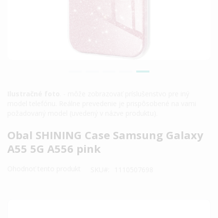
Ilustračné foto
. - môže zobrazovať príslušenstvo pre iný
model telefónu. Reálne prevedenie je prispôsobené na vami
požadovaný model (uvedený v názve produktu).
Preskočiť
Obal SHINING Case Samsung Galaxy
na
A55 5G A556 pink
začiatok
galérie
Ohodnoť tento produkt
SKU
1110507698
obrázkov