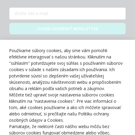
CHCEM ODOBERAŤ NEWSLETTER
Zásady spracovania osobných údajov
Používame súbory cookies, aby sme vám pomohli
efektívne interagovať s našou stránkou. Kliknutím na
"súhlasím" potvrdzujete svoj súhlas s používaním súborov
cookies v súlade s našimi zásadami ich používania. Ich
potvrdenie súvisí so zlepšením vašej užívateľskej
O NÁS
skúsenosti, analýzou návštevnosti webu a prispôsobením
obsahu a reklám podľa vašich potrieb a záujmov.
Môžete tiež upraviť svoje nastavenia súborov cookies
NAKUPOVANIE
kliknutím na "nastavenia cookies". Pre viac informácií o
tom, aké cookies používame a ako ich môžete spravovať
ZÁKAZNÍCKA ZÓNA
alebo odmietnuť, si prečítajte našu Politiku ochrany
osobných údajov a Cookies.
Pamätajte, že niektoré časti nášho webu môžu bez
NAŠE OCENENIA
súborov cookies fungovať obmedzene alebo vôbec.