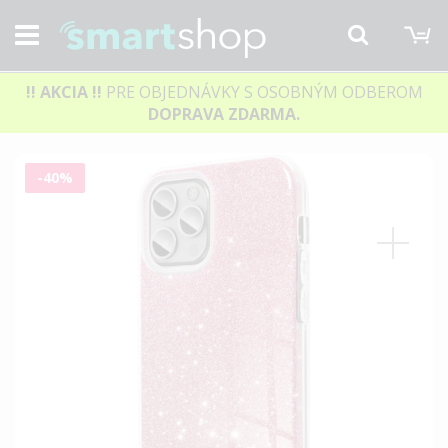
M
Hľadať
!! AKCIA
!!
PRE OBJEDNÁVKY S OSOBNÝM ODBEROM
DOPRAVA ZDARMA.
Preskočiť
-40%
na
koniec
galérie
obrázkov