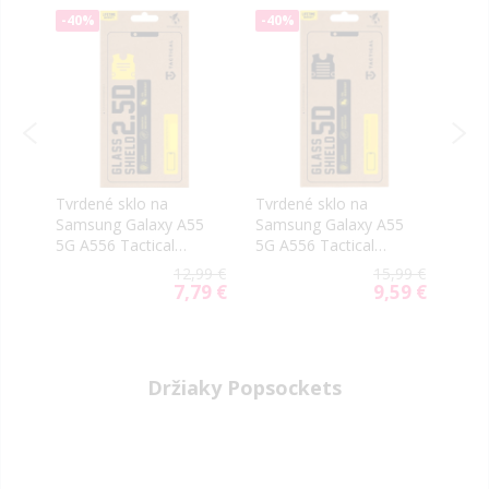
-40%
-40%
-25
Tvrdené sklo na
Tvrdené sklo na
Ochr
5
Samsung Galaxy A55
Samsung Galaxy A55
Sam
56
5G A556 Tactical
5G A556 Tactical
Gala
e
Shield 2.5D
Shield 5D celotvárové
EF-
9 €
12,99 €
15,99 €
čierne
Scre
99 €
7,79 €
9,59 €
ial
Special
Special
e
Price
Price
Držiaky Popsockets