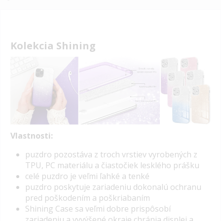
Kolekcia Shining
Vlastnosti:
puzdro pozostáva z troch vrstiev vyrobených z
TPU, PC materiálu a čiastočiek lesklého prášku
celé puzdro je veľmi ľahké a tenké
puzdro poskytuje zariadeniu dokonalú ochranu
pred poškodením a poškriabaním
Shining Case sa veľmi dobre prispôsobí
zariadeniu a vyvýšené okraje chránia displej a