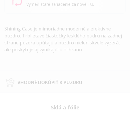
Vymeň staré zariadenie za nové TU.
Shining Case je mimoriadne moderné a efektívne
puzdro. Trblietavé čiastočky lesklého púdru na zadnej
strane puzdra upútajú a puzdro nielen skvele vyzerá,
ale poskytuje aj vynikajúcu ochranu.
VHODNÉ DOKÚPIŤ K PUZDRU
Sklá a fólie