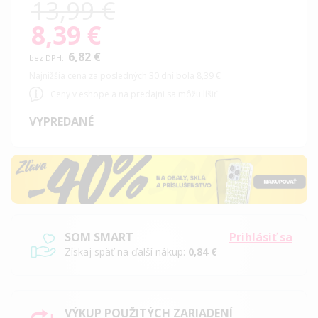
13,99 €
8,39 €
Special
Price
6,82 €
Najnižšia cena za posledných 30 dní bola 8,39 €
Ceny v eshope a na predajni sa môžu líšiť
VYPREDANÉ
SOM SMART
Prihlásiť sa
Získaj späť na ďalší nákup:
0,84 €
VÝKUP POUŽITÝCH ZARIADENÍ