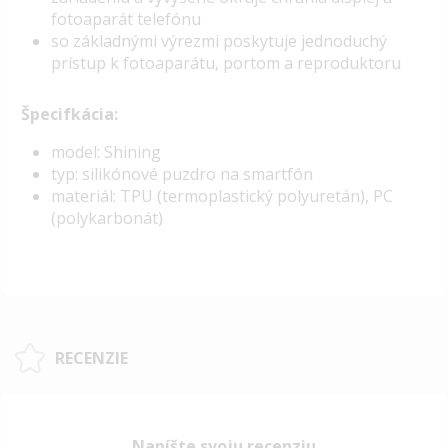
fotoaparát telefónu
so základnými výrezmi poskytuje jednoduchý
prístup k fotoaparátu, portom a reproduktoru
Špecifkácia:
model: Shining
typ: silikónové puzdro na smartfón
materiál: TPU (termoplastický polyuretán), PC
(polykarbonát)
RECENZIE
Napíšte svoju recenziu