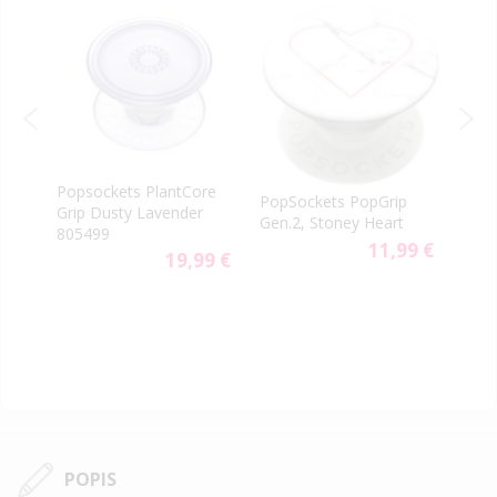
na
Popsockets PlantCore
PopSockets PopGrip
Pops
Grip Dusty Lavender
Gen.2, Stoney Heart
Lov
805499
11,99 €
19,99 €
9 €
79 €
ial
e
POPIS