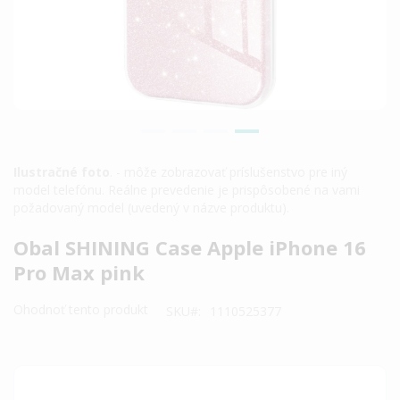
Ilustračné foto
. - môže zobrazovať príslušenstvo pre iný
model telefónu. Reálne prevedenie je prispôsobené na vami
požadovaný model (uvedený v názve produktu).
Preskočiť
Obal SHINING Case Apple iPhone 16
na
Pro Max pink
začiatok
galérie
Ohodnoť tento produkt
SKU
1110525377
obrázkov