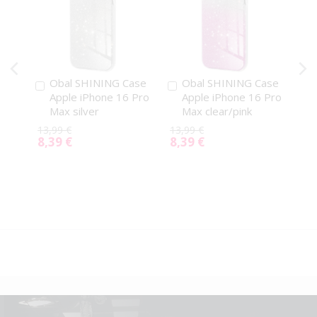
Obal SHINING Case
Obal SHINING Case
Pridať
Pridať
Apple iPhone 16 Pro
Apple iPhone 16 Pro
do
do
Max silver
Max clear/pink
košíka
košíka
13,99 €
13,99 €
8,39 €
8,39 €
Special
Special
Price
Price