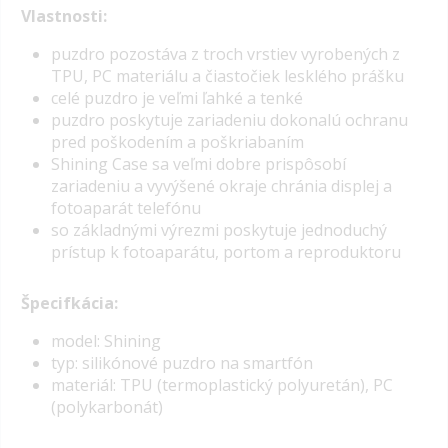
Vlastnosti:
puzdro pozostáva z troch vrstiev vyrobených z
TPU, PC materiálu a čiastočiek lesklého prášku
celé puzdro je veľmi ľahké a tenké
puzdro poskytuje zariadeniu dokonalú ochranu
pred poškodením a poškriabaním
Shining Case sa veľmi dobre prispôsobí
zariadeniu a vyvýšené okraje chránia displej a
fotoaparát telefónu
so základnými výrezmi poskytuje jednoduchý
prístup k fotoaparátu, portom a reproduktoru
Špecifkácia:
model: Shining
typ: silikónové puzdro na smartfón
materiál: TPU (termoplastický polyuretán), PC
(polykarbonát)