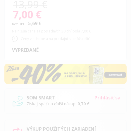
13,99 €
7,00 €
Special
Price
5,69 €
Najnižšia cena za posledných 30 dní bola 7,00 €
Ceny v eshope a na predajni sa môžu líšiť
VYPREDANÉ
SOM SMART
Prihlásiť sa
Získaj späť na ďalší nákup:
0,70 €
VÝKUP POUŽITÝCH ZARIADENÍ