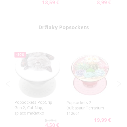
transparentné
99 €
18,59 €
8,99 €
ial
Special
Special
e
Price
Price
Držiaky Popsockets
-50%
PopSockets PopGrip
Popsockets 2
Pops
Gen.2, Cat Nap,
e
Bulbasaur Terrarium
Pony
spiace mačiatko
112661
9 €
19,99 €
8,99 €
4,50 €
Special