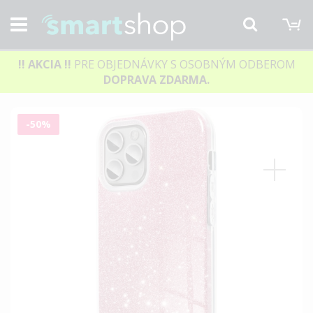
M
Hľadať
!! AKCIA
!!
PRE OBJEDNÁVKY S OSOBNÝM ODBEROM
DOPRAVA ZDARMA.
Preskočiť
-50%
na
koniec
galérie
obrázkov