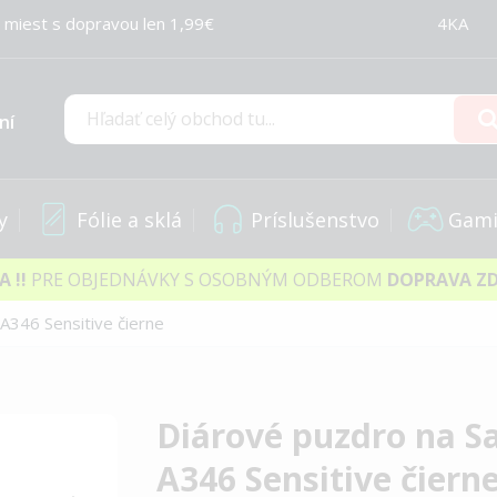
 miest s dopravou len 1,99€
4KA
ní
Hľadať
y
Fólie a sklá
Príslušenstvo
Gami
IA
!!
PRE OBJEDNÁVKY S OSOBNÝM ODBEROM
DOPRAVA Z
A346 Sensitive čierne
Diárové puzdro na 
A346 Sensitive čiern