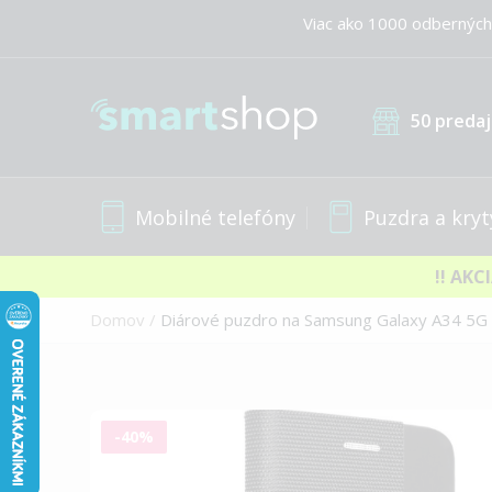
Viac ako 1000 odberných
50 predaj
Mobilné telefóny
Puzdra a kryt
!! AKC
Domov
Diárové puzdro na Samsung Galaxy A34 5G 
Preskočiť
-40%
na
koniec