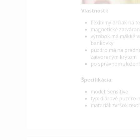
Vlastnosti:
f
lexibilný držiak na
magnetické zatvárani
výrobok má mäkké vn
bankovky
puzdro má na prednej
zatvoreným krytom
po správnom zložení 
Špecifikácia:
model: Sensitive
typ: diárové puzdro 
materiál: zvršok text