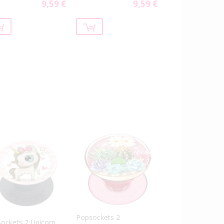
9,59 €
9,59 €
Special
Special
Price
Price
Popsockets 2
ockets 2 Unicorn