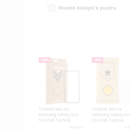
Vhodné dokúpiť k puzdru
-40%
-40%
Tvrdené sklo na
Tvrdené sklo na
Samsung Galaxy A34
Samsung Galaxy A3
5G A346 Tactical
5G A346 Tactical
Shield 5D celotvárové
Shield 2.5D
16,99 €
12