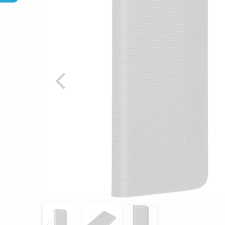
galérie
obrázkov