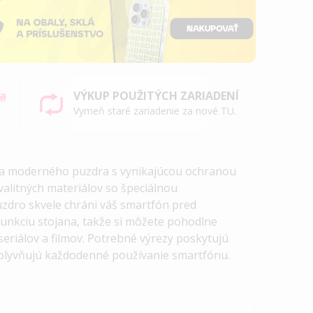
sa
VÝKUP POUŽITÝCH ZARIADENÍ
Vymeň staré zariadenie za nové TU.
 a moderného puzdra s vynikajúcou ochranou
valitných materiálov so špeciálnou
zdro skvele chráni váš smartfón pred
unkciu stojana, takže si môžete pohodlne
eriálov a filmov. Potrebné výrezy poskytujú
lyvňujú každodenné používanie smartfónu.