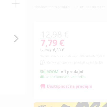
Ohodnoť tento produkt
SKU
1110471145
12,98 €
7,79 €
Special
Price
6,33 €
Najnižšia cena za posledných 30 dní bola 7,79 €
Ceny v eshope a na predajni sa môžu líšiť
SKLADOM
v 1 predajni
Odosielame do 24 hodín
Dostupnosť na predajni