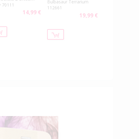
Bulbasaur Terrarium
 70111
112661
14,99 €
19,99 €