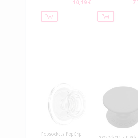
čierne
10,19 €
7,
Special
Spe
Price
Pri
Popsockets PopGrip
Popsockets 2 Black