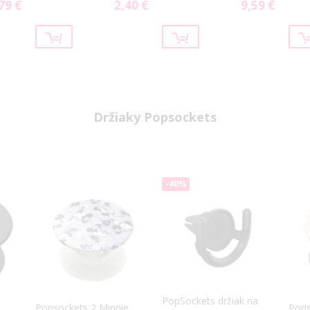
Pro+ čierne
79 €
2,40 €
9,59 €
cial
Special
Special
ce
Price
Price
Držiaky Popsockets
-40%
PopSockets držiak na
Popsockets 2 Minnie
Pops