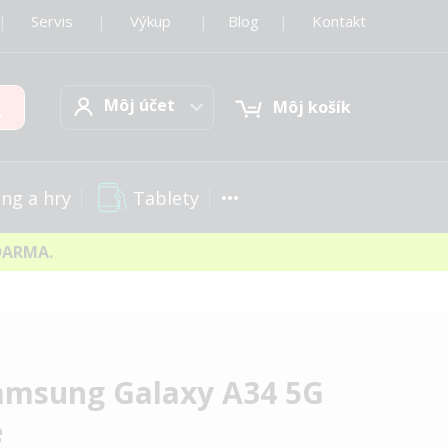
|
Servis
|
Výkup
|
Blog
|
Kontakt
Môj účet
Hľadať
Môj účet
Môj košík
Tablety
ng a hry
DARMA.
Samsung Galaxy A34 5G
e