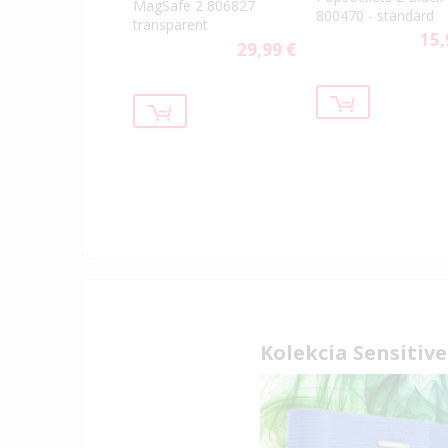
MagSafe 2 806827
800470 - standard
transparent
15,
29,99 €
Kolekcia Sensitive