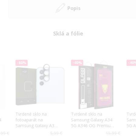
Popis
Sklá a fólie
-60%
-40%
-40
Tvrdené sklo na
Tvrdené sklo na
Tvrd
4
fotoaparát na
Samsung Galaxy A34
Sams
Samsung Galaxy A34
5G A346 OG Premium
5G 
5G A346 Hofi Cam
celotvárové čierne
celo
,99 €
5,99 €
15,99 €