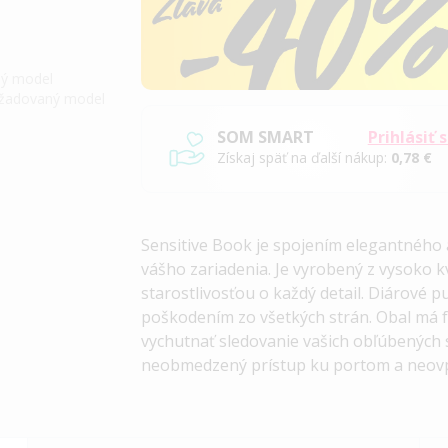
iný model
požadovaný model
SOM SMART
Prihlásiť 
Získaj späť na ďalší nákup:
0,78 €
Sensitive Book je spojením elegantného
vášho zariadenia. Je vyrobený z vysoko k
starostlivosťou o každý detail.
Diárové pu
poškodením zo všetkých strán. Obal má f
vychutnať sledovanie vašich obľúbených s
neobmedzený prístup ku portom a neovp