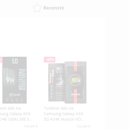
Recenzie
%
-40%
ené sklo na
Tvrdené sklo na
ung Galaxy A34
Samsung Galaxy A34
A346 OBAL:ME 5D
5G A346 Veason 6D
tvárové čierne
Pro celotvárové čierne
15,99 €
15,99 €