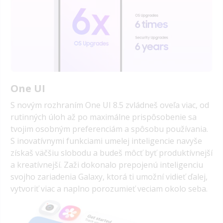
One UI
S novým rozhraním One UI 8.5 zvládneš oveľa viac, od
rutinných úloh až po maximálne prispôsobenie sa
tvojim osobným preferenciám a spôsobu používania.
S inovatívnymi funkciami umelej inteligencie navyše
získaš väčšiu slobodu a budeš môcť byť produktívnejší
a kreatívnejší. Zaži dokonalo prepojenú inteligenciu
svojho zariadenia Galaxy, ktorá ti umožní vidieť ďalej,
vytvoriť viac a naplno porozumieť veciam okolo seba.