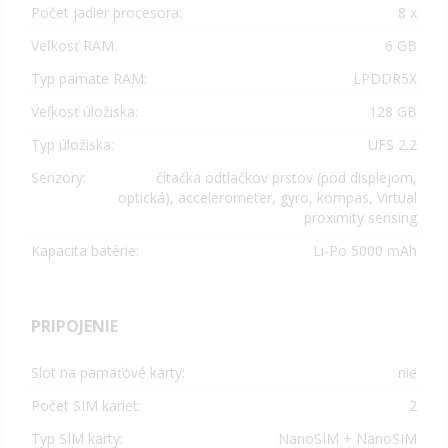
Počet jadier procesora:
8 x
Veľkosť RAM:
6 GB
Typ pamäte RAM:
LPDDR5X
Veľkosť úložiska:
128 GB
Typ úložiska:
UFS 2.2
Senzory:
čítačka odtlačkov prstov (pod displejom,
optická), accelerometer, gyro, kompas, Virtual
proximity sensing
Kapacita batérie:
Li-Po 5000 mAh
PRIPOJENIE
Slot na pamäťové karty:
nie
Počet SIM kariet:
2
Typ SIM karty:
NanoSIM + NanoSIM