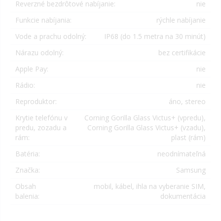
Reverzné bezdrôtové nabíjanie:
nie
Funkcie nabíjania:
rýchle nabíjanie
Vode a prachu odolný:
IP68 (do 1.5 metra na 30 minút)
Nárazu odolný:
bez certifikácie
Apple Pay:
nie
Rádio:
nie
Reproduktor:
áno, stereo
Krytie telefónu v
Corning Gorilla Glass Victus+ (vpredu),
predu, zozadu a
Corning Gorilla Glass Victus+ (vzadu),
rám:
plast (rám)
Batéria:
neodnímateľná
Značka:
Samsung
Obsah
mobil, kábel, ihla na vyberanie SIM,
balenia:
dokumentácia