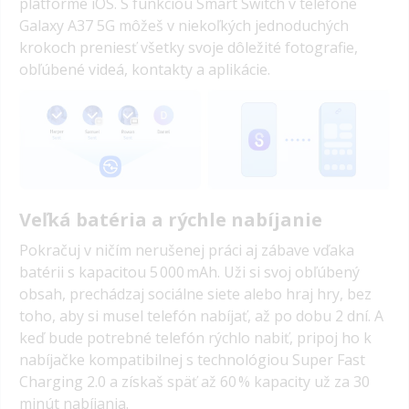
platforme iOS. S funkciou Smart Switch v telefóne
Galaxy A37 5G môžeš v niekoľkých jednoduchých
krokoch preniesť všetky svoje dôležité fotografie,
obľúbené videá, kontakty a aplikácie.
Veľká batéria a rýchle nabíjanie
Pokračuj v ničím nerušenej práci aj zábave vďaka
batérii s kapacitou 5 000 mAh. Uži si svoj obľúbený
obsah, prechádzaj sociálne siete alebo hraj hry, bez
toho, aby si musel telefón nabíjať, až po dobu 2 dní. A
keď bude potrebné telefón rýchlo nabiť, pripoj ho k
nabíjačke kompatibilnej s technológiou Super Fast
Charging 2.0 a získaš späť až 60 % kapacity už za 30
minút nabíjania.