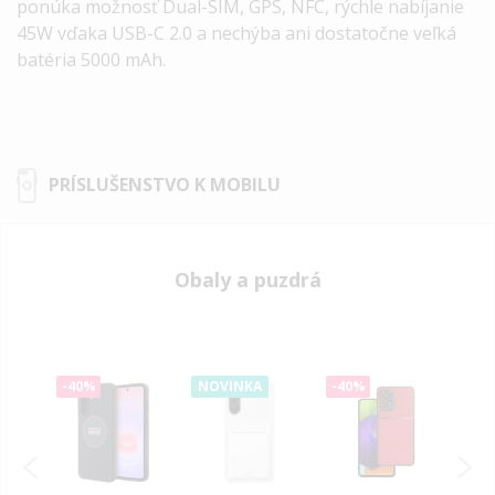
ponúka možnosť Dual-SIM, GPS, NFC, rýchle nabíjanie
45W vďaka USB-C 2.0 a nechýba ani dostatočne veľká
batéria 5000 mAh.
PRÍSLUŠENSTVO K MOBILU
Obaly a puzdrá
-40%
-40%
-40
NOVINKA