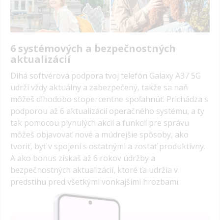
6 systémových a bezpečnostných
aktualizácií
Dlhá softvérová podpora tvoj telefón Galaxy A37 5G
udrží vždy aktuálny a zabezpečený, takže sa naň
môžeš dlhodobo stopercentne spoľahnúť. Prichádza s
podporou až 6 aktualizácií operačného systému, a ty
tak pomocou plynulých akcií a funkcií pre správu
môžeš objavovať nové a múdrejšie spôsoby, ako
tvoriť, byť v spojení s ostatnými a zostať produktívny.
A ako bonus získaš až 6 rokov údržby a
bezpečnostných aktualizácií, ktoré ťa udržia v
predstihu pred všetkými vonkajšími hrozbami.