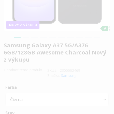
NOVÝ Z VÝKUPU
Preskočiť
Samsung Galaxy A37 5G/A376
na
6GB/128GB Awesome Charcoal Nový
začiatok
z výkupu
galérie
obrázkov
Ohodnoť tento produkt
SKU
2300002469
Značka:
Samsung
Farba
Stav