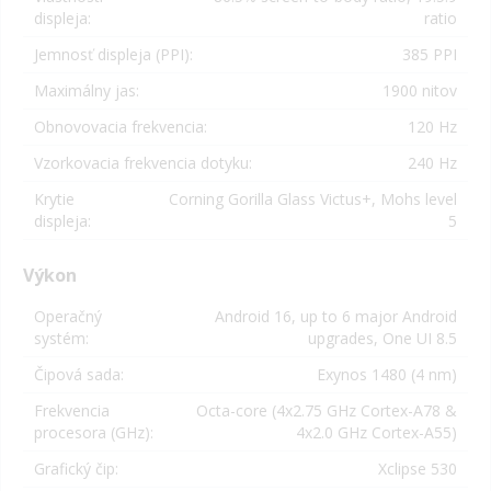
displeja:
ratio
Jemnosť displeja (PPI):
385 PPI
Maximálny jas:
1900 nitov
Obnovovacia frekvencia:
120 Hz
Vzorkovacia frekvencia dotyku:
240 Hz
Krytie
Corning Gorilla Glass Victus+, Mohs level
displeja:
5
Výkon
Operačný
Android 16, up to 6 major Android
systém:
upgrades, One UI 8.5
Čipová sada:
Exynos 1480 (4 nm)
Frekvencia
Octa-core (4x2.75 GHz Cortex-A78 &
procesora (GHz):
4x2.0 GHz Cortex-A55)
Grafický čip:
Xclipse 530