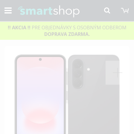
M
Hľadať
!! AKCIA
!!
PRE OBJEDNÁVKY S OSOBNÝM ODBEROM
DOPRAVA ZDARMA.
Preskočiť
na
koniec
galérie
obrázkov