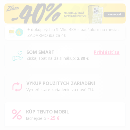
+ dokúp rýchlu SIMku 4KA s paušálom na mesiac
ZADARMO iba za 4€
SOM SMART
Prihlásiť sa
Získaj späť na ďalší nákup:
2,80 €
VÝKUP POUŽITÝCH ZARIADENÍ
Vymeň staré zariadenie za nové TU.
KÚP TENTO MOBIL
- 25 €
lacnejšie o