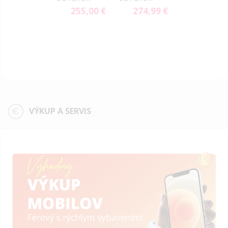
6GB/128GB
6GB/128GB
255,00 €
274,99 €
Charcoal
White
VÝKUP A SERVIS