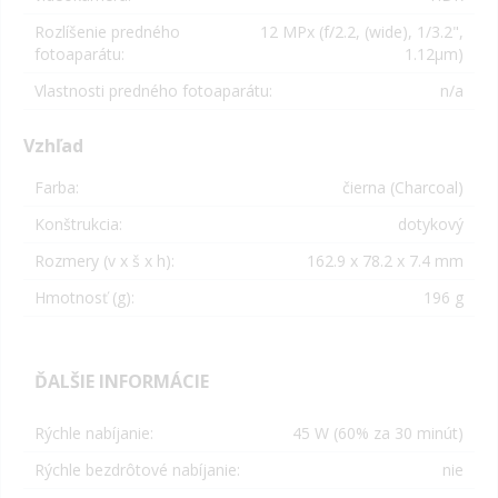
Rozlíšenie predného
12 MPx (f/2.2, (wide), 1/3.2",
fotoaparátu:
1.12µm)
Vlastnosti predného fotoaparátu:
n/a
Vzhľad
Farba:
čierna (Charcoal)
Konštrukcia:
dotykový
Rozmery (v x š x h):
162.9 x 78.2 x 7.4 mm
Hmotnosť (g):
196 g
ĎALŠIE INFORMÁCIE
Rýchle nabíjanie:
45 W (60% za 30 minút)
Rýchle bezdrôtové nabíjanie:
nie