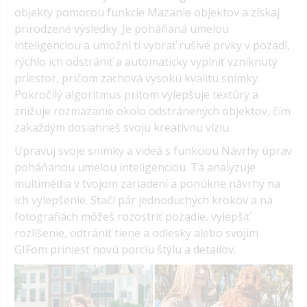
objekty pomocou funkcie Mazanie objektov a získaj
prirodzené výsledky. Je poháňaná umelou
inteligenciou a umožní ti vybrať rušivé prvky v pozadí,
rýchlo ich odstrániť a automaticky vyplniť vzniknutý
priestor, pričom zachová vysokú kvalitu snímky.
Pokročilý algoritmus pritom vylepšuje textúry a
znižuje rozmazanie okolo odstránených objektov, čím
zakaždým dosiahneš svoju kreatívnu víziu.
Upravuj svoje snímky a videá s funkciou Návrhy úprav
poháňanou umelou inteligenciou. Tá analyzuje
multimédia v tvojom zariadení a ponúkne návrhy na
ich vylepšenie. Stačí pár jednoduchých krokov a na
fotografiách môžeš rozostriť pozadie, vylepšiť
rozlíšenie, odtrániť tiene a odlesky alebo svojim
GIFom priniesť novú porciu štýlu a detailov.