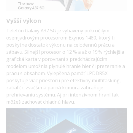
Vyšší výkon
Telefón Galaxy A37 5G je vybavený pokročilým
osemjadrovým procesorom Exynos 1480, ktorý ti
poskytne dostatok výkonu na celodennú prácu a
zábavu. Silnejší procesor o 12 % a až o 19 % rýchlejšia
grafická karta v porovnaní s predchádzajúcim
modelom umožnia plynulé hranie hier či prezeranie a
prácu s obsahom. Vylepšená pamäť LPDDR5X
poskytuje viac priestoru pre efektívny multitasking,
zatiaľ čo zväčšená parná komora zabraňuje
prehrievaniu systému. Aj pri intenzívnom hraní tak
môžeš zachovať chladnú hlavu.