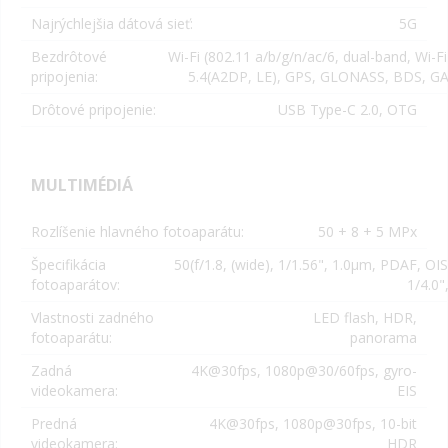
Najrýchlejšia dátová sieť:
5G
Bezdrôtové
Wi-Fi (802.11 a/b/g/n/ac/6, dual-band, Wi-Fi
pripojenia:
5.4(A2DP, LE), GPS, GLONASS, BDS, G
Drôtové pripojenie:
USB Type-C 2.0, OTG
MULTIMÉDIÁ
Rozlíšenie hlavného fotoaparátu:
50 + 8 + 5 MPx
Špecifikácia
50(f/1.8, (wide), 1/1.56", 1.0µm, PDAF, OIS)
fotoaparátov:
1/4.0"
Vlastnosti zadného
LED flash, HDR,
fotoaparátu:
panorama
Zadná
4K@30fps, 1080p@30/60fps, gyro-
videokamera:
EIS
Predná
4K@30fps, 1080p@30fps, 10-bit
videokamera:
HDR