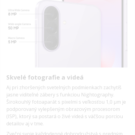
Skvelé fotografie a videá
Aj pri zhoršených svetelných podmienkach zachytíš
jasne viditeľné zábery s funkciou Nightography.
Širokouhlý fotoaparát s pixelmi s veľkosťou 1,0 µm je
podporovaný vylepšeným obrazovým procesorom
(ISP), ktorý sa postará o živé videá s väčšou porciou
detailov aj v tme.
Zvečni svoje každodenné dobrodružstvá s predným