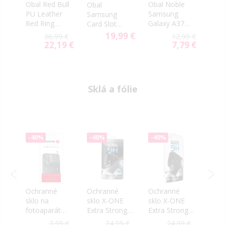
Obal Red Bull
Obal Noble
Obal
Obal
PU Leather
Samsung
Boo
Samsung
ER
Red Ring
Galaxy A37
Sam
Card Slot
MagSafe
5G A376
Gala
Samsung
19,99 €
99 €
36,99 €
12,99 €
Samsung
červený
5G 
Galaxy A37
39 €
22,19 €
7,79 €
ial
Special
Special
7
Galaxy A37
mod
5G A376 EF-
e
Price
Price
5G A376
OA376TJE
RBHCA3724P
sivý
UILVR modrý
Sklá a fólie
-40%
-40%
-40%
-40
Ochranné
Ochranné
Ochranné
Och
E
sklo na
sklo X-ONE
sklo X-ONE
sklo 
ng
fotoaparát
Extra Strong
Extra Strong
CP+ 
SWISSTEN
Matte
Crystal Clear
Sam
9 €
7,99 €
24,99 €
24,99 €