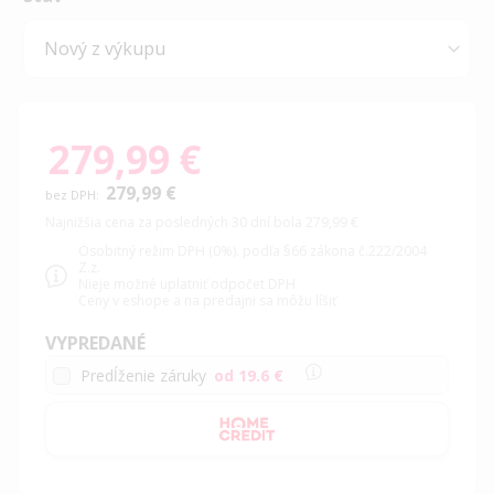
279,99 €
279,99 €
Najnižšia cena za posledných 30 dní bola 279,99 €
Osobitný režim DPH (0%). podľa §66 zákona č.222/2004
Z.z.
Nieje možné uplatniť odpočet DPH
Ceny v eshope a na predajni sa môžu líšiť
VYPREDANÉ
Predĺženie záruky
od 19.6 €