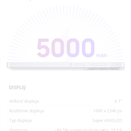
DISPLEJ
Veľkosť displeja:
6.7"
Rozlíšenie displeja:
1080 x 2340 px
Typ displeja:
Super AMOLED
Vlastnosti
~86.5% screen-to-body ratio, 19.5:9