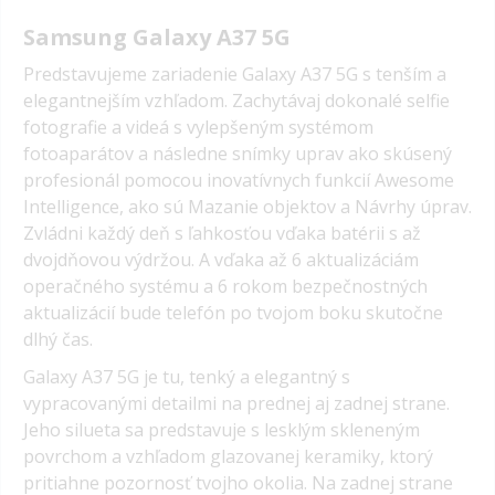
Samsung Galaxy A37 5G
Predstavujeme zariadenie Galaxy A37 5G s tenším a
elegantnejším vzhľadom. Zachytávaj dokonalé selfie
fotografie a videá s vylepšeným systémom
fotoaparátov a následne snímky uprav ako skúsený
profesionál pomocou inovatívnych funkcií Awesome
Intelligence, ako sú Mazanie objektov a Návrhy úprav.
Zvládni každý deň s ľahkosťou vďaka batérii s až
dvojdňovou výdržou. A vďaka až 6 aktualizáciám
operačného systému a 6 rokom bezpečnostných
aktualizácií bude telefón po tvojom boku skutočne
dlhý čas.
Galaxy A37 5G je tu, tenký a elegantný s
vypracovanými detailmi na prednej aj zadnej strane.
Jeho silueta sa predstavuje s lesklým skleneným
povrchom a vzhľadom glazovanej keramiky, ktorý
pritiahne pozornosť tvojho okolia. Na zadnej strane