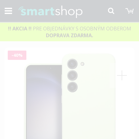
M
Hľadať
!! AKCIA
!!
PRE OBJEDNÁVKY S OSOBNÝM ODBEROM
DOPRAVA ZDARMA.
Preskočiť
-40%
na
koniec
galérie
obrázkov