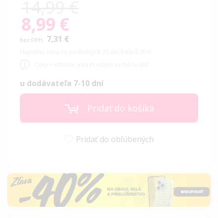
14,99 €
8,99 €
Special
Price
7,31 €
Najnižšia cena za posledných 30 dní bola 8,99 €
Ceny v eshope a na predajni sa môžu líšiť
u dodávateľa 7-10 dní
Pridať do košíka
Pridať do obľúbených