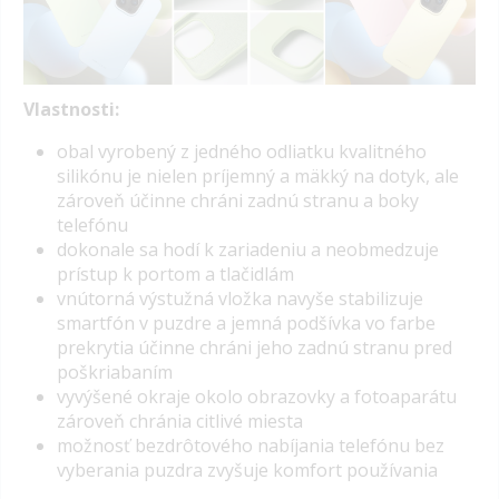
Vlastnosti:
o
bal vyrobený z jedného odliatku kvalitného
silikónu je nielen príjemný a mäkký na dotyk, ale
zároveň účinne chráni zadnú stranu a boky
telefónu
dokonale sa hodí k zariadeniu a neobmedzuje
prístup k portom a tlačidlám
vnútorná výstužná vložka navyše stabilizuje
smartfón v puzdre a jemná podšívka vo farbe
prekrytia účinne chráni jeho zadnú stranu pred
poškriabaním
vyvýšené okraje okolo obrazovky a fotoaparátu
zároveň chránia citlivé miesta
možnosť bezdrôtového nabíjania telefónu bez
vyberania puzdra zvyšuje komfort používania