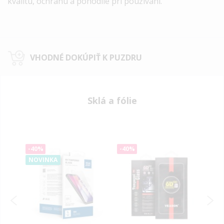
kvalitu, ochranu a pohodlie pri používaní.
VHODNÉ DOKÚPIŤ K PUZDRU
Sklá a fólie
-40%
-40%
-40
NOVINKA