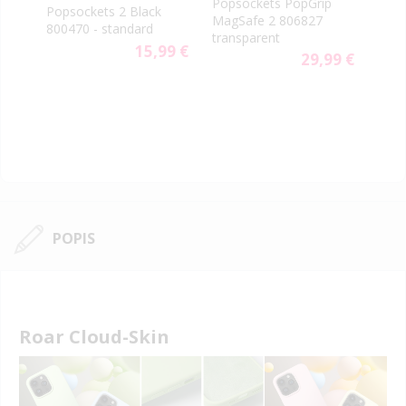
PopS
Popsockets PopGrip
rn
Popsockets 2 Black
vent
MagSafe 2 806827
800470 - standard
aute
transparent
9 €
15,99 €
29,99 €
POPIS
Roar Cloud-Skin