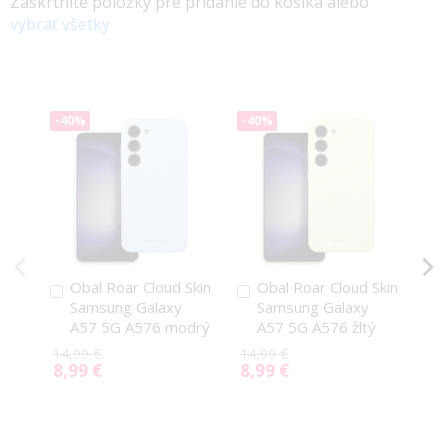
Zaškrtnite položky pre pridanie do košíka alebo
vybrať všetky
-40%
-40%
-4
Obal Roar Cloud Skin
Obal Roar Cloud Skin
Pridať
Pridať
P
Samsung Galaxy
Samsung Galaxy
do
do
d
A57 5G A576 modrý
A57 5G A576 žltý
košíka
košíka
k
14,99 €
14,99 €
14,
8,99 €
8,99 €
8,
Special
Special
Spe
Price
Price
Pri