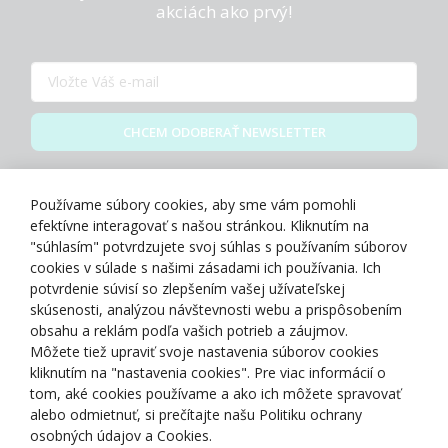
akciách ako prvý!
CHCEM ODOBERAŤ NEWSLETTER
Zásady spracovania osobných údajov
Používame súbory cookies, aby sme vám pomohli
efektívne interagovať s našou stránkou. Kliknutím na
"súhlasím" potvrdzujete svoj súhlas s používaním súborov
cookies v súlade s našimi zásadami ich používania. Ich
potvrdenie súvisí so zlepšením vašej užívateľskej
O NÁS
skúsenosti, analýzou návštevnosti webu a prispôsobením
obsahu a reklám podľa vašich potrieb a záujmov.
Môžete tiež upraviť svoje nastavenia súborov cookies
NAKUPOVANIE
kliknutím na "nastavenia cookies". Pre viac informácií o
tom, aké cookies používame a ako ich môžete spravovať
ZÁKAZNÍCKA ZÓNA
alebo odmietnuť, si prečítajte našu Politiku ochrany
osobných údajov a Cookies.