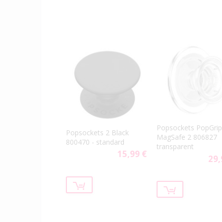
Popsockets PopGrip
Popsockets 2 Black
MagSafe 2 806827
800470 - standard
transparent
15,99 €
29,