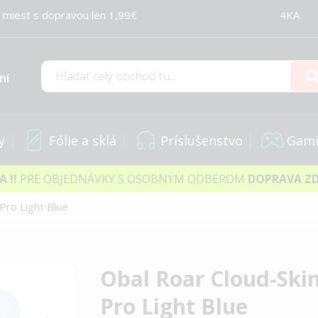
 miest s dopravou len 1,99€
4KA
ní
Hľadať
y
Fólie a sklá
Príslušenstvo
Gami
IA
!!
PRE OBJEDNÁVKY S OSOBNÝM ODBEROM
DOPRAVA Z
Pro Light Blue
Obal Roar Cloud-Ski
Pro Light Blue