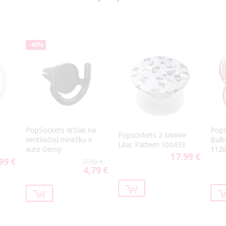
-40%
PopSockets držiak na
Pops
Popsockets 2 Minnie
ventilačnú mriežku v
Bulb
Lilac Pattern 100433
aute čierny
112
17,99 €
99 €
7,99 €
4,79 €
Special
Price