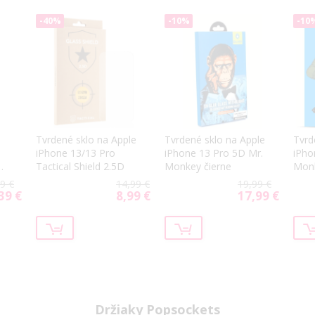
-40%
-10%
-10
Tvrdené sklo na Apple
Tvrdené sklo na Apple
Tvrd
iPhone 13/13 Pro
iPhone 13 Pro 5D Mr.
iPho
Tactical Shield 2.5D
Monkey čierne
Monk
9 €
14,99 €
19,99 €
39 €
8,99 €
17,99 €
ial
Special
Special
Price
Price
Držiaky Popsockets