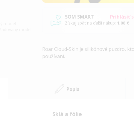
SOM SMART
Prihlásiť 
Získaj späť na ďalší nákup:
1,08 €
iný model
požadovaný model
Roar Cloud-Skin je silikónové puzdro, kto
používaní.
Popis
Sklá a fólie