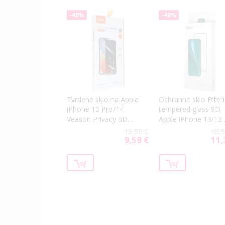
-40%
-40%
Tvrdené sklo na Apple
Ochranné sklo Etteri
iPhone 13 Pro/14
tempered glass 9D
Veason Privacy 6D
Apple iPhone 13/13
Pro celotvárové čierne
Pro/14
15,99 €
18,9
9,59 €
11,
Special
Spec
Price
Price