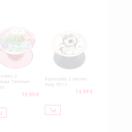
ockets 2
Popsockets 2 Unicorn
asaur Terrarium
Pony 70111
661
14,99 €
19,99 €