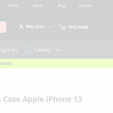
|
Servis
|
Výkup
|
Blog
|
Kontakt
Môj účet
Hľadať
Môj účet
Môj košík
Tablety
ng a hry
DARMA.
n Case Apple iPhone 13