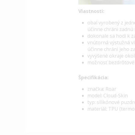
Vlastnosti:
o
bal vyrobený z jedn
účinne chráni zadnú 
dokonale sa hodí k z
vnútorná výstužná vl
účinne chráni jeho 
vyvýšené okraje okol
možnosť bezdrôtovéh
Špecifikácia:
značka: Roar
model: Cloud-Skin
typ: silikónové puzd
materiál: TPU (termo