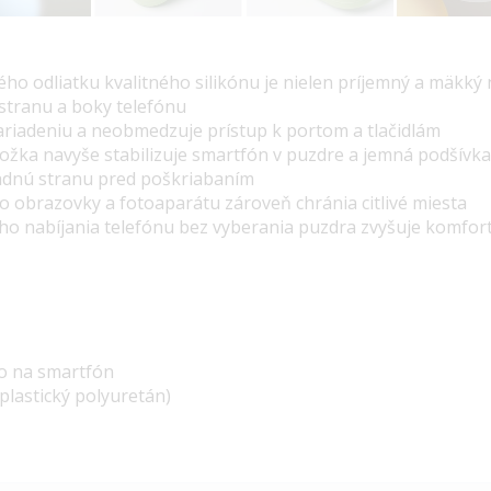
ého odliatku kvalitného silikónu je nielen príjemný a mäkký 
stranu a boky telefónu
ariadeniu a neobmedzuje prístup k portom a tlačidlám
ožka navyše stabilizuje smartfón v puzdre a jemná podšívka
zadnú stranu pred poškriabaním
o obrazovky a fotoaparátu zároveň chránia citlivé miesta
o nabíjania telefónu bez vyberania puzdra zvyšuje komfor
ro na smartfón
plastický polyuretán)