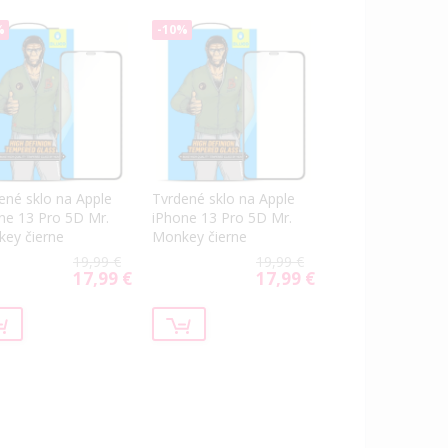
%
-10%
ené sklo na Apple
Tvrdené sklo na Apple
ne 13 Pro 5D Mr.
iPhone 13 Pro 5D Mr.
ey čierne
Monkey čierne
19,99 €
19,99 €
17,99 €
17,99 €
Special
Special
Price
Price