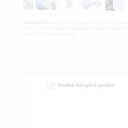
Ilustračné foto
. - môže zobrazovať príslušenstvo pre 
telefónu. Reálne prevedenie je prispôsobené na vami 
(uvedený v názve produktu).
Preskočiť
na
začiatok
galérie
obrázkov
Vhodné dokúpiť k puzdru