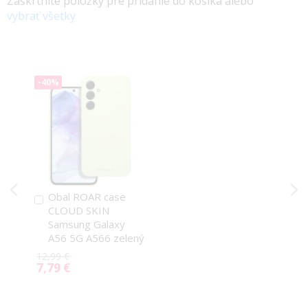
Zaškrtnite položky pre pridanie do košíka alebo
vybrať všetky
-40%
Obal ROAR case
Pridať
CLOUD SKIN
do
Samsung Galaxy
košíka
A56 5G A566 zelený
12,99 €
7,79 €
Special
Price