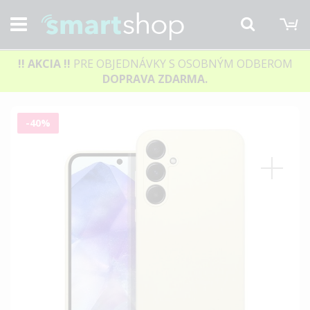
M
Hľadať
!! AKCIA
!!
PRE OBJEDNÁVKY S OSOBNÝM ODBEROM
DOPRAVA ZDARMA.
Preskočiť
-40%
na
koniec
galérie
obrázkov