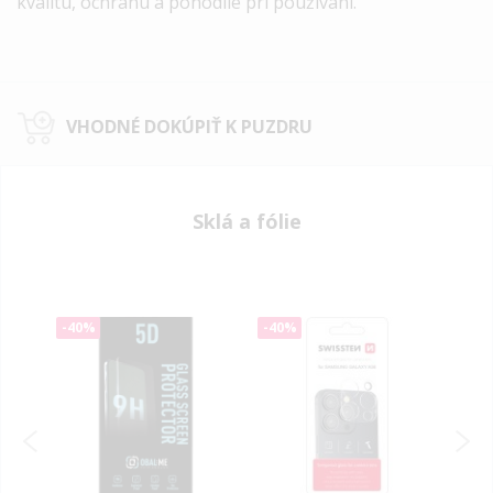
kvalitu, ochranu a pohodlie pri používaní.
VHODNÉ DOKÚPIŤ K PUZDRU
Sklá a fólie
-40%
-40%
-40