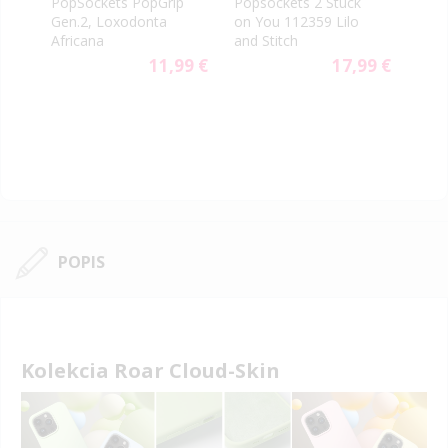
PopSockets PopGrip
Popsockets 2 Stuck
Pops
Gen.2, Loxodonta
on You 112359 Lilo
Out 
Africana
and Stitch
9 €
11,99 €
17,99 €
POPIS
Kolekcia Roar Cloud-Skin