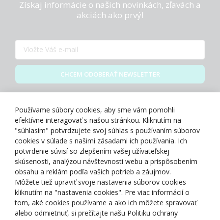
Získaj informácie o našich novinkách, zľavách a
akciách ako prvý!
CHCEM ODOBERAŤ NEWSLETTER
Zásady spracovania osobných údajov
Používame súbory cookies, aby sme vám pomohli
efektívne interagovať s našou stránkou. Kliknutím na
"súhlasím" potvrdzujete svoj súhlas s používaním súborov
cookies v súlade s našimi zásadami ich používania. Ich
potvrdenie súvisí so zlepšením vašej užívateľskej
O NÁS
skúsenosti, analýzou návštevnosti webu a prispôsobením
obsahu a reklám podľa vašich potrieb a záujmov.
Môžete tiež upraviť svoje nastavenia súborov cookies
NAKUPOVANIE
kliknutím na "nastavenia cookies". Pre viac informácií o
tom, aké cookies používame a ako ich môžete spravovať
ZÁKAZNÍCKA ZÓNA
alebo odmietnuť, si prečítajte našu Politiku ochrany