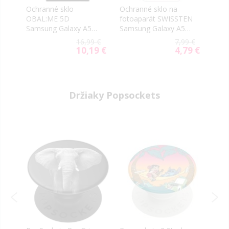
Ochranné sklo
Ochranné sklo na
Ochr
OBAL:ME 5D
fotoaparát SWISSTEN
Tact
6
Samsung Galaxy A56
Samsung Galaxy A56
2.5D
66
5G A566 čierne
5G A556
A56 
9 €
16,99 €
7,99 €
tran
9 €
10,19 €
4,79 €
al
Special
Special
Price
Price
Držiaky Popsockets