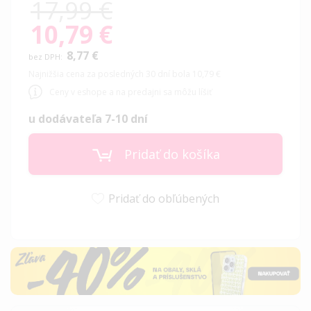
17,99 €
10,79 €
Special
Price
8,77 €
Najnižšia cena za posledných 30 dní bola 10,79 €
Ceny v eshope a na predajni sa môžu líšiť
u dodávateľa 7-10 dní
Pridať do košíka
Pridať do obľúbených