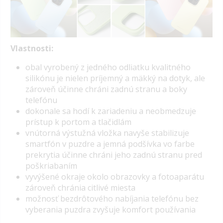
Vlastnosti:
o
bal vyrobený z jedného odliatku kvalitného
silikónu je nielen príjemný a mäkký na dotyk, ale
zároveň účinne chráni zadnú stranu a boky
telefónu
dokonale sa hodí k zariadeniu a neobmedzuje
prístup k portom a tlačidlám
vnútorná výstužná vložka navyše stabilizuje
smartfón v puzdre a jemná podšívka vo farbe
prekrytia účinne chráni jeho zadnú stranu pred
poškriabaním
vyvýšené okraje okolo obrazovky a fotoaparátu
zároveň chránia citlivé miesta
možnosť bezdrôtového nabíjania telefónu bez
vyberania puzdra zvyšuje komfort používania