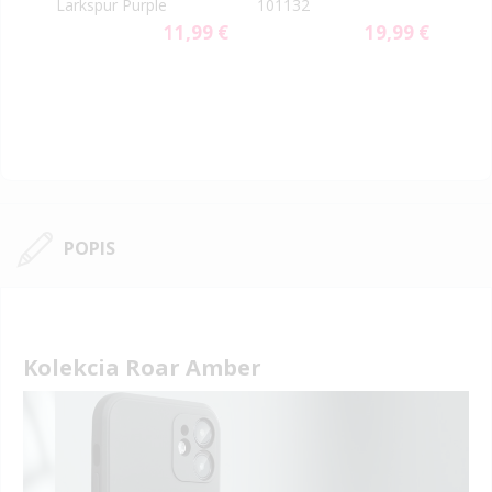
Larkspur Purple
101132
9 €
11,99 €
19,99 €
POPIS
Kolekcia Roar Amber