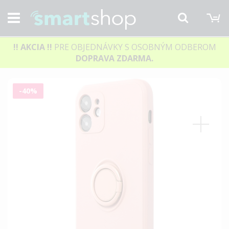
M
Hľadať
!! AKCIA
!!
PRE OBJEDNÁVKY S OSOBNÝM ODBEROM
DOPRAVA ZDARMA.
Preskočiť
-40%
na
koniec
galérie
obrázkov