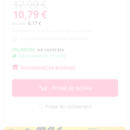
17,99 €
10,79 €
Special
Price
8,77 €
Najnižšia cena za posledných 30 dní bola 10,79 €
Ceny v eshope a na predajni sa môžu líšiť
SKLADOM
na centrále
Odosielame do 24 hodín
Dostupnosť na predajni
Pridať do košíka
Pridať do obľúbených