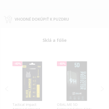
VHODNÉ DOKÚPIŤ K PUZDRU
Sklá a fólie
-40%
-40%
-40
Tactical Impact
OBAL:ME 5D
Veas