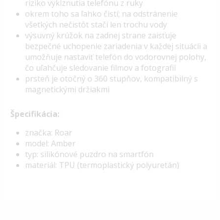
riziko vykĺznutia telefónu z ruky
okrem toho sa ľahko čistí; na odstránenie
všetkých nečistôt stačí len trochu vody
výsuvný krúžok na zadnej strane zaisťuje
bezpečné uchopenie zariadenia v každej situácii a
umožňuje nastaviť telefón do vodorovnej polohy,
čo uľahčuje sledovanie filmov a fotografií
prsteň je otočný o 360 stupňov, kompatibilný s
magnetickými držiakmi
Špecifikácia:
značka: Roar
model: Amber
typ: silikónové puzdro na smartfón
materiál: TPU (termoplastický polyuretán)