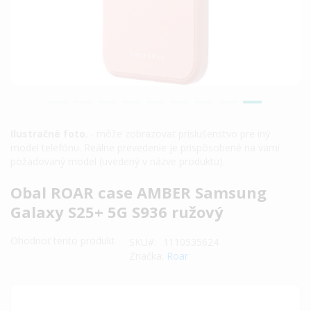
Ilustračné foto
. - môže zobrazovať príslušenstvo pre iný
model telefónu. Reálne prevedenie je prispôsobené na vami
požadovaný model (uvedený v názve produktu).
Preskočiť
Obal ROAR case AMBER Samsung
na
Galaxy S25+ 5G S936 ružový
začiatok
galérie
Ohodnoť tento produkt
SKU
1110535624
obrázkov
Značka:
Roar