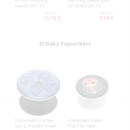
Armour Samsung
Samsung Galaxy S24+
Sams
Galaxy S24+ 5G
5G S926/S25+ 5G
5G S
S926/S25+ 5G S936
S936 black
S936
99 €
17,99 €
15,99 €
black
59 €
10,79 €
9,59 €
ial
Special
Special
e
Price
Price
Držiaky Popsockets
PopSockets PopGrip
Popsockets Funko
Pops
Gen.2, Pressed Flower
Pop! The Flash
Pika