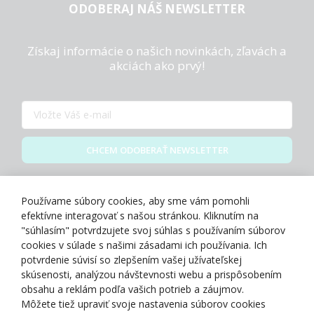
ODOBERAJ NÁŠ NEWSLETTER
Získaj informácie o našich novinkách, zľavách a
akciách ako prvý!
CHCEM ODOBERAŤ NEWSLETTER
Zásady spracovania osobných údajov
Používame súbory cookies, aby sme vám pomohli
efektívne interagovať s našou stránkou. Kliknutím na
"súhlasím" potvrdzujete svoj súhlas s používaním súborov
cookies v súlade s našimi zásadami ich používania. Ich
potvrdenie súvisí so zlepšením vašej užívateľskej
O NÁS
skúsenosti, analýzou návštevnosti webu a prispôsobením
obsahu a reklám podľa vašich potrieb a záujmov.
Môžete tiež upraviť svoje nastavenia súborov cookies
NAKUPOVANIE