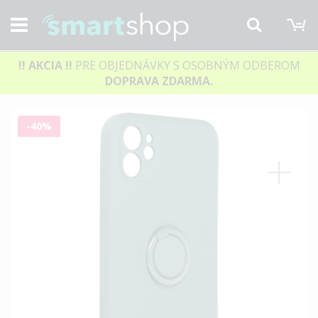
M
Hľadať
!! AKCIA
!!
PRE OBJEDNÁVKY S OSOBNÝM ODBEROM
DOPRAVA ZDARMA.
Preskočiť
-40%
na
koniec
galérie
obrázkov