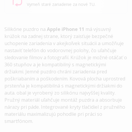
Vymeň staré zariadenie za nové TU.
Silikóne puzdro na
Apple iPhone 11
má výsuvný
krúžok na zadnej strane, ktorý zaisťuje bezpečné
uchopenie zariadenia v akejkoľvek situácii a umožňuje
nastaviť telefón do vodorovnej polohy, čo uľahčuje
sledovanie filmov a fotografií. Krúžok je možné otáčať o
360 stupňov a je kompatibilný s magnetickými
držiakmi. Jemné puzdro chráni zariadenia pred
poškriabaním a poškodením. Kovová plocha uprostred
prstenňa je kompatibilná s magnetickými držiakmi do
auta. obal je vyrobený zo silikónu najvyššej kvality.
Pružný materiál uľahčuje montáž puzdra a absorbuje
nárazy pri páde. Integrované kryty tlačidiel z pružného
materiálu maximalizujú pohodlie pri práci so
smartfónom.