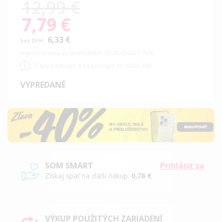
12,99 €
7,79 €
Special
Price
6,33 €
Najnižšia cena za posledných 30 dní bola 7,79 €
Ceny v eshope a na predajni sa môžu líšiť
VYPREDANÉ
SOM SMART
Prihlásiť sa
Získaj späť na ďalší nákup:
0,78 €
VÝKUP POUŽITÝCH ZARIADENÍ