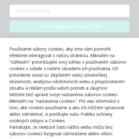
CHCEM ODOBERAŤ NEWSLETTER
Zásady spracovania osobných údajov
Používame súbory cookies, aby sme vám pomohli
efektívne interagovať s našou stránkou. Kliknutím na
"súhlasím" potvrdzujete svoj súhlas s používaním súborov
cookies v súlade s našimi zásadami ich používania. Ich
potvrdenie súvisí so zlepšením vašej užívateľskej
O NÁS
skúsenosti, analýzou návštevnosti webu a prispôsobením
obsahu a reklám podľa vašich potrieb a záujmov.
Môžete tiež upraviť svoje nastavenia súborov cookies
NAKUPOVANIE
kliknutím na "nastavenia cookies". Pre viac informácií o
tom, aké cookies používame a ako ich môžete spravovať
ZÁKAZNÍCKA ZÓNA
alebo odmietnuť, si prečítajte našu Politiku ochrany
osobných údajov a Cookies.
Pamätajte, že niektoré časti nášho webu môžu bez
NAŠE OCENENIA
súborov cookies fungovať obmedzene alebo vôbec.