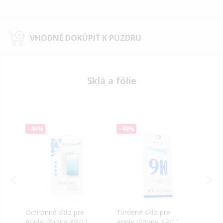
VHODNÉ DOKÚPIŤ K PUZDRU
Sklá a fólie
-40%
-40%
-40
Ochranné sklo pre
Tvrdené sklo pre
Tvrd
Apple iPhone XR/11
Apple iPhone XR/11
iPho