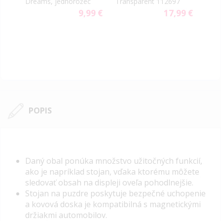
Dreams, jednorožec
Transparent 112697
Mag
9 €
9,99 €
17,99 €
POPIS
Daný obal ponúka množstvo užitočných funkcií,
ako je napríklad stojan, vďaka ktorému môžete
sledovať obsah na displeji oveľa pohodlnejšie.
Stojan na puzdre poskytuje bezpečné uchopenie
a kovová doska je kompatibilná s magnetickými
držiakmi automobilov.