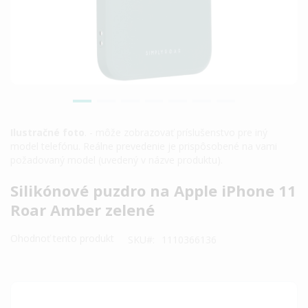
Ilustračné foto
. - môže zobrazovať príslušenstvo pre iný
model telefónu. Reálne prevedenie je prispôsobené na vami
požadovaný model (uvedený v názve produktu).
Preskočiť
Silikónové puzdro na Apple iPhone 11
na
Roar Amber zelené
začiatok
galérie
Ohodnoť tento produkt
SKU
1110366136
obrázkov