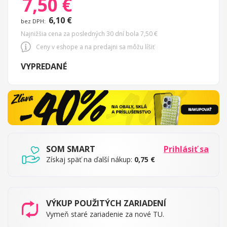
7,50 €
Special
Price
6,10 €
Najnižšia cena za posledných 30 dní bola 7,50 €
Ceny v eshope a na predajni sa môžu líšiť
VYPREDANÉ
SOM SMART
Prihlásiť sa
Získaj späť na ďalší nákup:
0,75 €
VÝKUP POUŽITÝCH ZARIADENÍ
Vymeň staré zariadenie za nové TU.