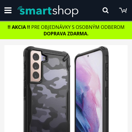
M
Hľadať
!! AKCIA
!!
PRE OBJEDNÁVKY S OSOBNÝM ODBEROM
DOPRAVA ZDARMA.
Preskočiť
na
koniec
galérie
obrázkov