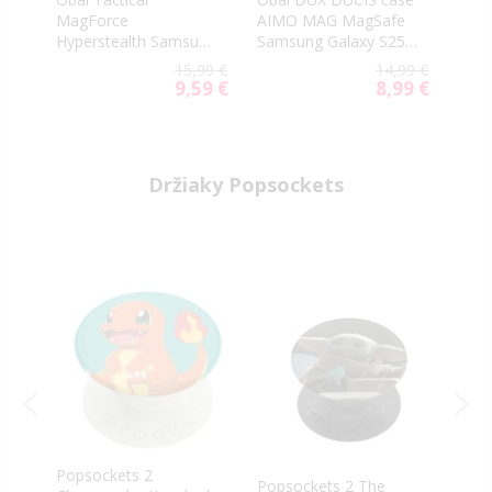
xy
MagForce
AIMO MAG MagSafe
Grai
Hyperstealth Samsung
Samsung Galaxy S25+
Logo
Galaxy S25+ 5G S936
5G S936 black
S25+
9 €
15,99 €
14,99 €
Asphalt
GUH
9 €
9,59 €
8,99 €
al
Special
Special
Pink
Price
Price
Držiaky Popsockets
Popsockets 2
PopS
p
Popsockets 2 The