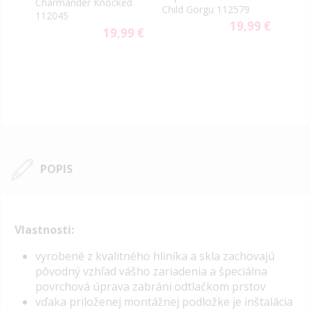
Charmander Knocked
PopG
US
Child Gorgu 112579
112045
Clas
9 €
19,99 €
19,99 €
POPIS
Vlastnosti:
vyrobené z kvalitného hliníka a skla zachovajú
pôvodný vzhľad vášho zariadenia a špeciálna
povrchová úprava zabráni odtlačkom prstov
vďaka priloženej montážnej podložke je inštalácia