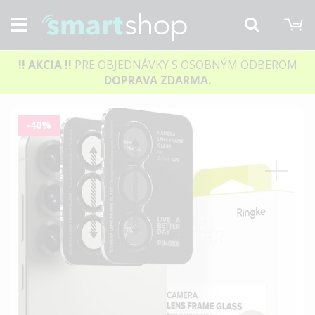
M
Hľadať
!! AKCIA
!!
PRE OBJEDNÁVKY S OSOBNÝM ODBEROM
DOPRAVA ZDARMA.
Preskočiť
-40%
na
koniec
galérie
obrázkov