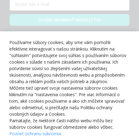
CHCEM ODOBERAŤ NEWSLETTER
Zásady spracovania osobných údajov
Používame súbory cookies, aby sme vám pomohli
efektívne interagovať s našou stránkou. Kliknutím na
"súhlasím" potvrdzujete svoj súhlas s používaním súborov
cookies v súlade s našimi zásadami ich používania. Ich
potvrdenie súvisí so zlepšením vašej užívateľskej
O NÁS
skúsenosti, analýzou návštevnosti webu a prispôsobením
obsahu a reklám podľa vašich potrieb a záujmov.
Môžete tiež upraviť svoje nastavenia súborov cookies
NAKUPOVANIE
kliknutím na "nastavenia cookies". Pre viac informácií o
tom, aké cookies používame a ako ich môžete spravovať
ZÁKAZNÍCKA ZÓNA
alebo odmietnuť, si prečítajte našu Politiku ochrany
osobných údajov a Cookies.
Pamätajte, že niektoré časti nášho webu môžu bez
NAŠE OCENENIA
súborov cookies fungovať obmedzene alebo vôbec.
Pozrieť ochranu súkromia