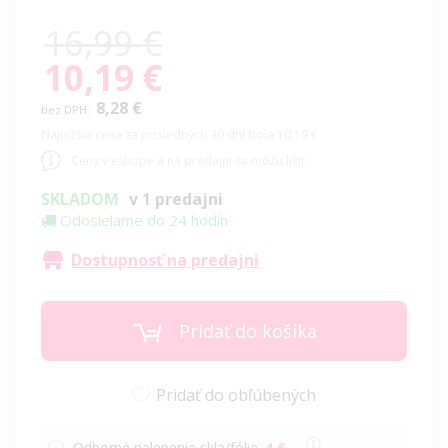
16,99 €
10,19 €
Special
Price
8,28 €
Najnižšia cena za posledných 30 dní bola 10,19 €
Ceny v eshope a na predajni sa môžu líšiť
SKLADOM
v 1 predajni
Odosielame do 24 hodín
Dostupnosť na predajni
Pridať do košíka
Pridať do obľúbených
Odborné nalepenie skla/fólie
4 €