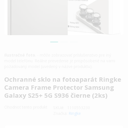
Ilustračné foto
. - môže zobrazovať príslušenstvo pre iný
model telefónu. Reálne prevedenie je prispôsobené na vami
požadovaný model (uvedený v názve produktu).
Preskočiť
Ochranné sklo na fotoaparát Ringke
na
Camera Frame Protector Samsung
začiatok
Galaxy S25+ 5G S936 čierne (2ks)
galérie
obrázkov
Ohodnoť tento produkt
SKU
1110553230
Značka:
Ringke