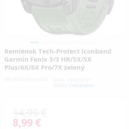
Preskočiť
Remienok Tech-Protect Iconband
na
Garmin Fenix 3/3 HR/5X/5X
začiatok
Plus/6X/6X Pro/7X zelený
galérie
obrázkov
Ohodnoť tento produkt
SKU
1110559759
Značka:
Tech-protect
14,99 €
8,99 €
Special
Price