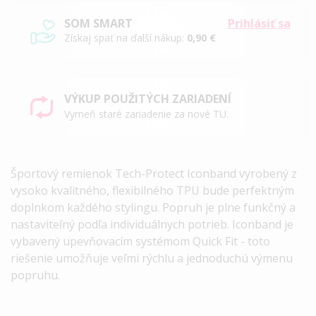
SOM SMART
Prihlásiť sa
Získaj späť na ďalší nákup:
0,90 €
VÝKUP POUŽITÝCH ZARIADENÍ
Vymeň staré zariadenie za nové TU.
Športový remienok Tech-Protect Iconband vyrobený z
vysoko kvalitného, ​​flexibilného TPU bude perfektným
doplnkom každého stylingu. Popruh je plne funkčný a
nastaviteľný podľa individuálnych potrieb. Iconband je
vybavený upevňovacím systémom Quick Fit - toto
riešenie umožňuje veľmi rýchlu a jednoduchú výmenu
popruhu.