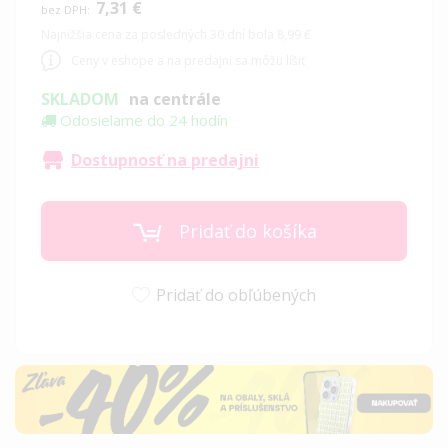
7,31 €
Najnižšia cena za posledných 30 dní bola 8,99 €
Ceny v eshope a na predajni sa môžu líšiť
SKLADOM
na centrále
Odosielame do 24 hodín
Dostupnosť na predajni
Pridať do košíka
Pridať do obľúbených