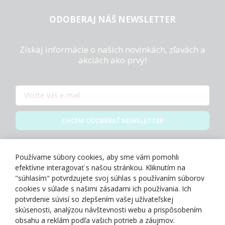
ODOBERAJ NÁŠ NEWSLETTER
Získaj informácie o našich novinkách, zľavách a
akciách ako prvý!
CHCEM ODOBERAŤ NEWSLETTER
Zásady spracovania osobných údajov
Používame súbory cookies, aby sme vám pomohli
efektívne interagovať s našou stránkou. Kliknutím na
"súhlasím" potvrdzujete svoj súhlas s používaním súborov
cookies v súlade s našimi zásadami ich používania. Ich
potvrdenie súvisí so zlepšením vašej užívateľskej
O NÁS
skúsenosti, analýzou návštevnosti webu a prispôsobením
obsahu a reklám podľa vašich potrieb a záujmov.