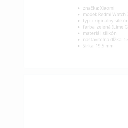
značka: Xiaomi
model: Redmi Watch 3
typ: originálny sili
farba: zelená (Lime 
materiál: silikón
nastaviteľná dĺžka: 
šírka: 19,5 mm