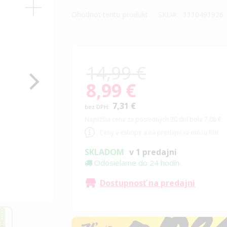
Ohodnoť tento produkt
SKU
1110491926
14,99 €
8,99 €
Special
Price
7,31 €
Najnižšia cena za posledných 30 dní bola 7,08 €
Ceny v eshope a na predajni sa môžu líšiť
SKLADOM
v 1 predajni
Odosielame do 24 hodín
Dostupnosť na predajni