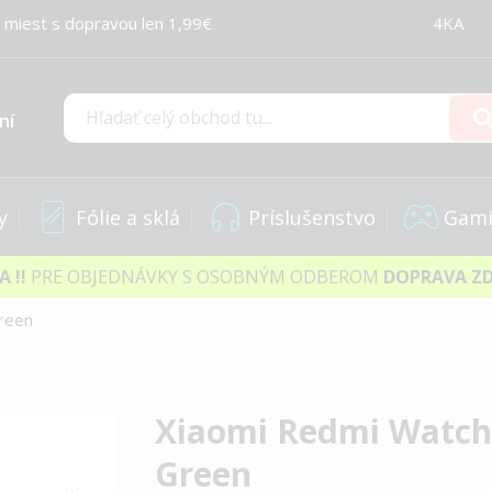
 miest s dopravou len 1,99€
4KA
ní
Hľadať
y
Fólie a sklá
Príslušenstvo
Gami
IA
!!
PRE OBJEDNÁVKY S OSOBNÝM ODBEROM
DOPRAVA Z
Green
Xiaomi Redmi Watch 
Green