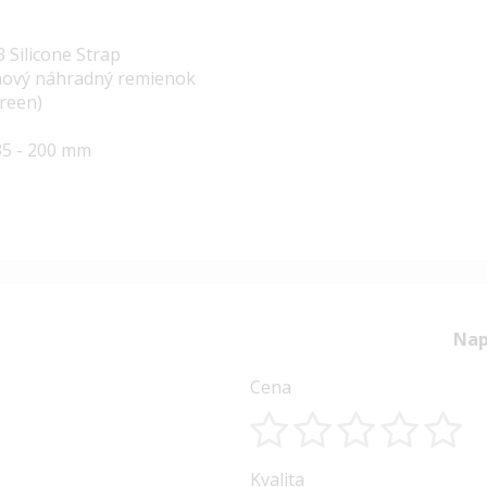
 Silicone Strap
kónový náhradný remienok
Green)
135 - 200 mm
Nap
Cena
1
2
3
4
5
Kvalita
star
stars
stars
stars
stars