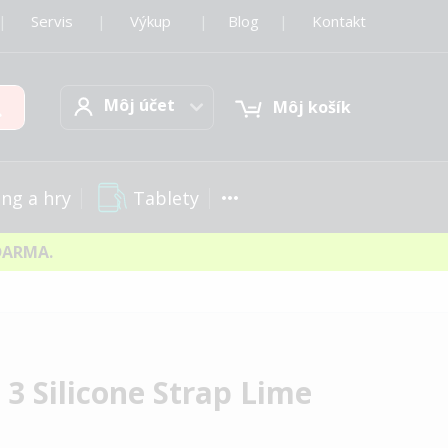
|
Servis
|
Výkup
|
Blog
|
Kontakt
Môj účet
Hľadať
Môj účet
Môj košík
Tablety
ng a hry
DARMA.
3 Silicone Strap Lime