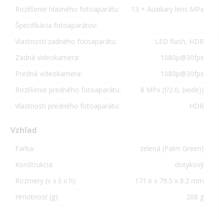
Rozlíšenie hlavného fotoaparátu:
13 + Auxiliary lens MPx
Špecifikácia fotoaparátov:
Vlastnosti zadného fotoaparátu:
LED flash, HDR
Zadná videokamera:
1080p@30fps
Predná videokamera:
1080p@30fps
Rozlíšenie predného fotoaparátu:
8 MPx (f/2.0, (wide))
Vlastnosti predného fotoaparátu:
HDR
Vzhľad
Farba:
zelená (Palm Green)
Konštrukcia:
dotykový
Rozmery (v x š x h):
171.6 x 79.5 x 8.2 mm
Hmotnosť (g):
208 g