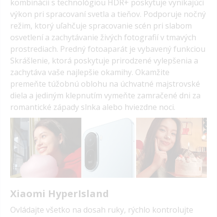
kombinácii s technológiou HDR+ poskytuje vynikajúci
výkon pri spracovaní svetla a tieňov. Podporuje nočný
režim, ktorý uľahčuje spracovanie scén pri slabom
osvetlení a zachytávanie živých fotografií v tmavých
prostrediach. Predný fotoaparát je vybavený funkciou
Skrášlenie, ktorá poskytuje prirodzené vylepšenia a
zachytáva vaše najlepšie okamihy. Okamžite
premeňte túžobnú oblohu na úchvatné majstrovské
diela a jediným klepnutím vymeňte zamračené dni za
romantické západy slnka alebo hviezdne noci.
Xiaomi HyperIsland
Ovládajte všetko na dosah ruky, rýchlo kontrolujte