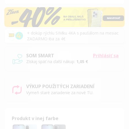
+ dokúp rýchlu SIMku 4KA s paušálom na mesiac
ZADARMO iba za 4€
SOM SMART
Prihlásiť sa
Získaj späť na ďalší nákup:
1,05 €
VÝKUP POUŽITÝCH ZARIADENÍ
Vymeň staré zariadenie za nové TU.
Produkt v inej farbe