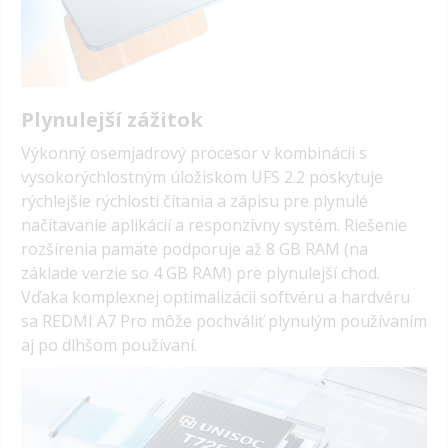
Plynulejší zážitok
Výkonný osemjadrový procesor v kombinácii s
vysokorýchlostným úložiskom UFS 2.2 poskytuje
rýchlejšie rýchlosti čítania a zápisu pre plynulé
načítavanie aplikácií a responzívny systém. Riešenie
rozšírenia pamäte podporuje až 8 GB RAM (na
základe verzie so 4 GB RAM) pre plynulejší chod.
Vďaka komplexnej optimalizácii softvéru a hardvéru
sa REDMI A7 Pro môže pochváliť plynulým používaním
aj po dlhšom používaní.