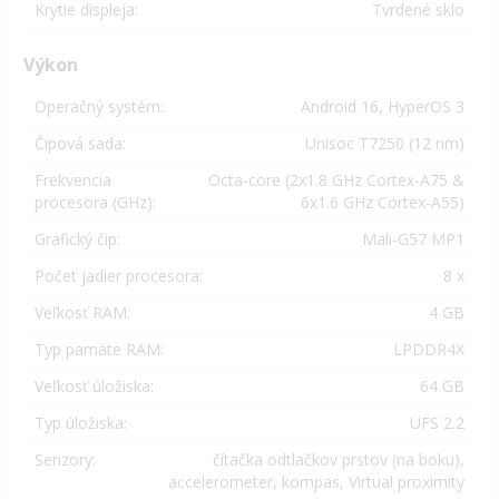
Krytie displeja:
Tvrdené sklo
Výkon
Operačný systém:
Android 16, HyperOS 3
Čipová sada:
Unisoc T7250 (12 nm)
Frekvencia
Octa-core (2x1.8 GHz Cortex-A75 &
procesora (GHz):
6x1.6 GHz Cortex-A55)
Grafický čip:
Mali-G57 MP1
Počet jadier procesora:
8 x
Veľkosť RAM:
4 GB
Typ pamäte RAM:
LPDDR4X
Veľkosť úložiska:
64 GB
Typ úložiska:
UFS 2.2
Senzory:
čítačka odtlačkov prstov (na boku),
accelerometer, kompas, Virtual proximity