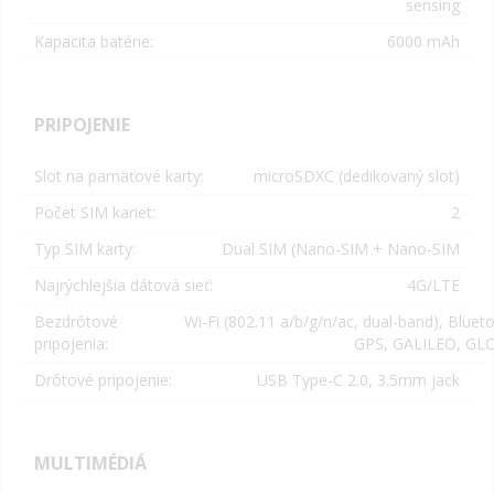
sensing
Kapacita batérie:
6000 mAh
PRIPOJENIE
Slot na pamäťové karty:
microSDXC (dedikovaný slot)
Počet SIM kariet:
2
Typ SIM karty:
Dual SIM (Nano-SIM + Nano-SIM
Najrýchlejšia dátová sieť:
4G/LTE
Bezdrôtové
Wi-Fi (802.11 a/b/g/n/ac, dual-band), Bluet
pripojenia:
GPS, GALILEO, GL
Drôtové pripojenie:
USB Type-C 2.0, 3.5mm jack
MULTIMÉDIÁ