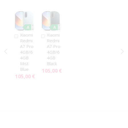
Xiaomi
Xiaomi
Pridať
Pridať
Redmi
Redmi
do
do
A7 Pro
A7 Pro
košíka
košíka
4GB/6
4GB/6
4GB
4GB
Mist
Black
Blue
105,00 €
105,00 €