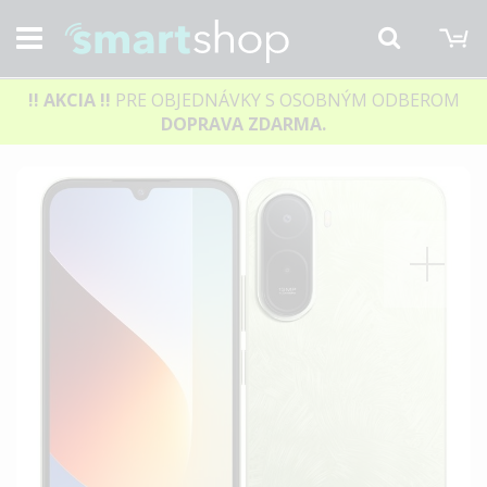
M
Hľadať
!! AKCIA
!!
PRE OBJEDNÁVKY S OSOBNÝM ODBEROM
DOPRAVA ZDARMA.
Preskočiť
na
koniec
galérie
obrázkov