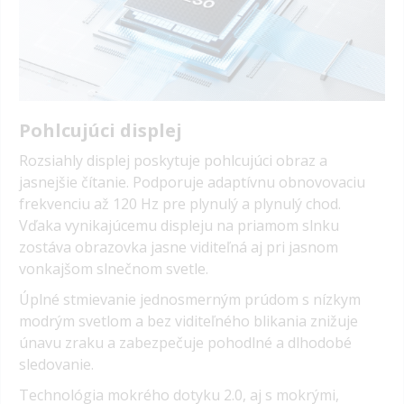
Pohlcujúci displej
Rozsiahly displej poskytuje pohlcujúci obraz a
jasnejšie čítanie. Podporuje adaptívnu obnovovaciu
frekvenciu až 120 Hz pre plynulý a plynulý chod.
Vďaka vynikajúcemu displeju na priamom slnku
zostáva obrazovka jasne viditeľná aj pri jasnom
vonkajšom slnečnom svetle.
Úplné stmievanie jednosmerným prúdom s nízkym
modrým svetlom a bez viditeľného blikania znižuje
únavu zraku a zabezpečuje pohodlné a dlhodobé
sledovanie.
Technológia mokrého dotyku 2.0, aj s mokrými,