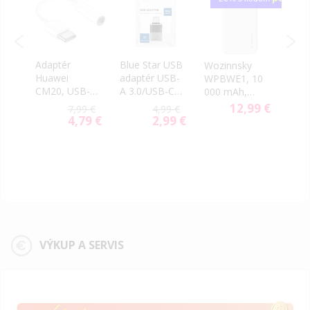
,
Adaptér
Blue Star USB
Blav
Wozinnsky
k
Huawei
adaptér USB-
Slim
WPBWE1, 10
h
CM20, USB-
A 3.0/USB-C
Pow
000 mAh,
W,
C(M) na
čierny
100
biela
12,99 €
9 €
7,99 €
4,99 €
l,
3.5mm audio
22,5
9 €
4,79 €
2,99 €
al
Special
Special
jack(F), biely
sivá
Price
Price
(Bulk)
VÝKUP A SERVIS