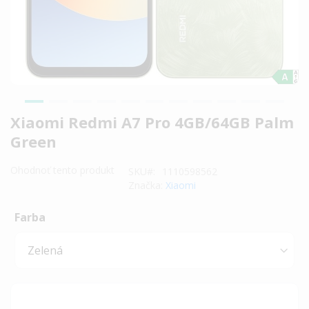
Preskočiť
Xiaomi Redmi A7 Pro 4GB/64GB Palm
na
Green
začiatok
galérie
Ohodnoť tento produkt
SKU
1110598562
obrázkov
Značka:
Xiaomi
Farba