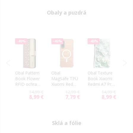
Obaly a puzdrá
-40%
-40%
-40%
-40
NOV
Obal Pattern
Obal
Obal Texture
Obal
Book Flower
MagSafe TPU
Book Xiaomi
OBA
RFID ochrana
Xiaomi Redmi
Redmi A7 Pro
Smo
dmi
Xiaomi Redmi
A7 Pro
kvety zelený
h Xi
99 €
14,99 €
12,99 €
14,99 €
A7 Pro hnedý
transparentný
Redm
79 €
8,99 €
7,79 €
8,99 €
ial
Special
Special
Special
4G 
e
Price
Price
Price
Sklá a fólie