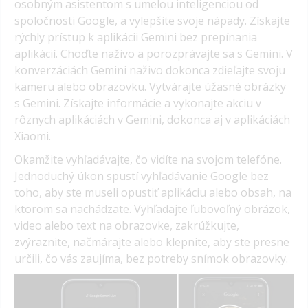
osobným asistentom s umelou inteligenciou od
spoločnosti Google, a vylepšite svoje nápady. Získajte
rýchly prístup k aplikácii Gemini bez prepínania
aplikácií. Choďte naživo a porozprávajte sa s Gemini. V
konverzáciách Gemini naživo dokonca zdieľajte svoju
kameru alebo obrazovku. Vytvárajte úžasné obrázky
s Gemini. Získajte informácie a vykonajte akciu v
rôznych aplikáciách v Gemini, dokonca aj v aplikáciách
Xiaomi.
Okamžite vyhľadávajte, čo vidíte na svojom telefóne.
Jednoduchý úkon spustí vyhľadávanie Google bez
toho, aby ste museli opustiť aplikáciu alebo obsah, na
ktorom sa nachádzate. Vyhľadajte ľubovoľný obrázok,
video alebo text na obrazovke, zakrúžkujte,
zvýraznite, načmárajte alebo klepnite, aby ste presne
určili, čo vás zaujíma, bez potreby snímok obrazovky.