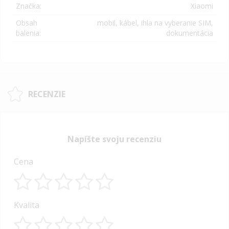
Značka:
Xiaomi
Obsah
mobil, kábel, ihla na vyberanie SIM,
balenia:
dokumentácia
RECENZIE
Napíšte svoju recenziu
Cena
1
2
3
4
5
Kvalita
star
stars
stars
stars
stars