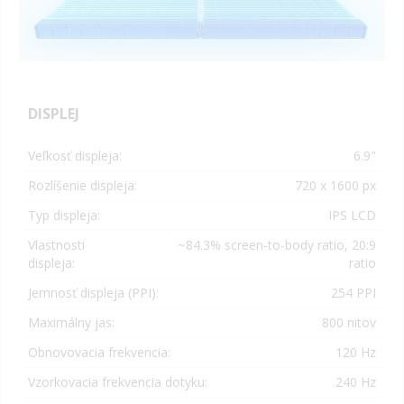
DISPLEJ
Veľkosť displeja:
6.9"
Rozlíšenie displeja:
720 x 1600 px
Typ displeja:
IPS LCD
Vlastnosti
~84.3% screen-to-body ratio, 20:9
displeja:
ratio
Jemnosť displeja (PPI):
254 PPI
Maximálny jas:
800 nitov
Obnovovacia frekvencia:
120 Hz
Vzorkovacia frekvencia dotyku:
240 Hz