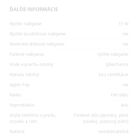
ĎALŠIE INFORMÁCIE
Rýchle nabíjanie:
15 W
Rýchle bezdrôtové nabíjanie:
nie
Reverzné drôtové nabíjanie:
nie
Funkcie nabíjania:
rýchle nabíjanie
Vode a prachu odolný:
špliechance
Nárazu odolný:
bez certifikácie
Apple Pay:
nie
Rádio:
FM rádio
Reproduktor:
áno
Krytie telefónu v predu,
Tvrdené sklo (vpredu), plast
zozadu a rám:
(vzadu), plastový (rám)
Batéria:
neodnímateľná