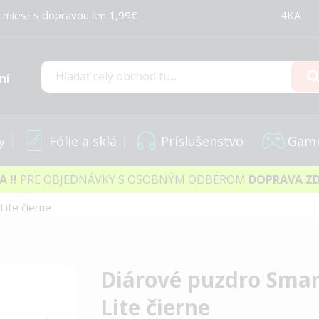
 miest s dopravou len 1,99€
4KA
ní
Hľadať
y
Fólie a sklá
Príslušenstvo
Gami
IA
!!
PRE OBJEDNÁVKY S OSOBNÝM ODBEROM
DOPRAVA Z
ite čierne
Diárové puzdro Smar
Lite čierne