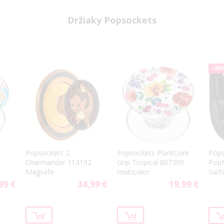
Držiaky Popsockets
-40
Pops
Popsockets 2
Popsockets PlantCore
PopM
Charmander 113192
Grip Tropical 807390
Surf
Magsafe
multicolor
99 €
34,99 €
19,99 €