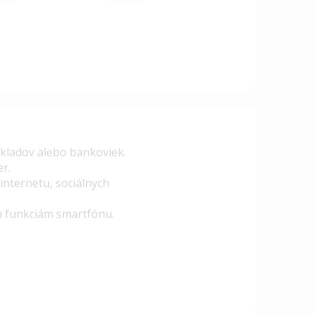
okladov alebo bankoviek.
er.
 internetu, sociálnych
m funkciám smartfónu.