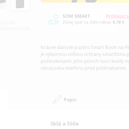
SOM SMART
Prihlásiť 
Získaj späť na ďalší nákup:
0,78 €
iný model
požadovaný model
Krásne diárové puzdro
Smart Book
na Hu
je výbornou voľbou ochrany smartfónu 
poškodeniami. Jeho povrch tvorí lesklý m
obrazovku telefónu pred poškriabaním.
Popis
Sklá a fólie