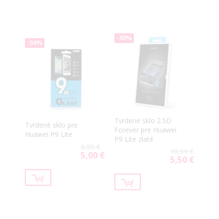
-50%
-50%
Tvrdené sklo 2.5D
Tvrdené sklo pre
Forever pre Huawei
Huawei P9 Lite
P9 Lite zlaté
9,99 €
10,99 €
5,00 €
Special
5,50 €
Special
Price
Price