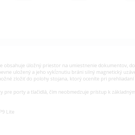
te obsahuje úložný priestor na umiestnenie dokumentov, d
pevne uložený a jeho vykĺznutiu bráni silný magnetický uzáv
možné zložiť do polohy stojana, ktorý oceníte pri prehliadaní
.
y pre porty a tlačidlá, čím neobmedzuje prístup k základný
P9 Lite