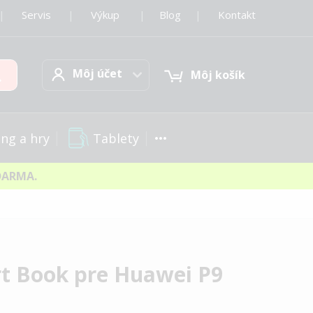
|
Servis
|
Výkup
|
Blog
|
Kontakt
Môj účet
Hľadať
Môj účet
Môj košík
Tablety
ng a hry
DARMA.
t Book pre Huawei P9