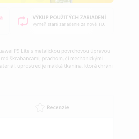
sa
VÝKUP POUŽITÝCH ZARIADENÍ
Vymeň staré zariadenie za nové TU.
awei P9 Lite s metalickou povrchovou úpravou
pred škrabancami, prachom, či mechanickými
ateriál, uprostred je mäkká tkanina, ktorá chráni
Recenzie