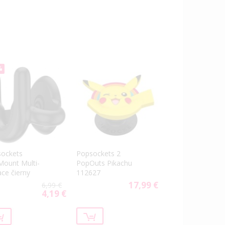
%
ockets
Popsockets 2
ount Multi-
PopOuts Pikachu
ace čierny
112627
17,99 €
6,99 €
4,19 €
Special
Price