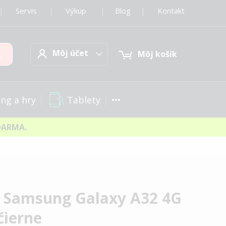
|
Servis
|
Výkup
|
Blog
|
Kontakt
Môj účet
Hľadať
Môj účet
Môj košík
Tablety
ng a hry
DARMA.
a Samsung Galaxy A32 4G
čierne