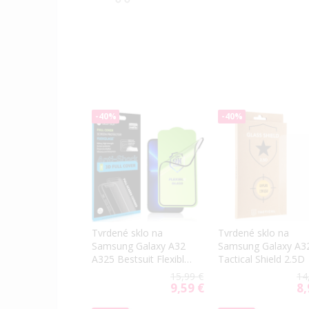
-40%
-40%
Tvrdené sklo na
Tvrdené sklo na
Samsung Galaxy A32
Samsung Galaxy A3
A325 Bestsuit Flexible
Tactical Shield 2.5D
Hybrid Full Glue 5D 9H
15,99 €
14
celotvárové čierne
9,59 €
8,
Special
Spe
Price
Pri