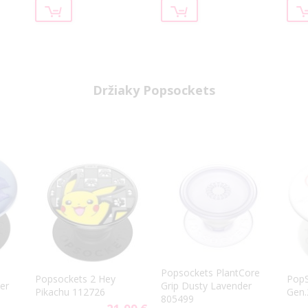
Držiaky Popsockets
p
Popsockets PlantCore
Popsockets 2 Hey
PopS
er
Grip Dusty Lavender
Pikachu 112726
Gen.
805499