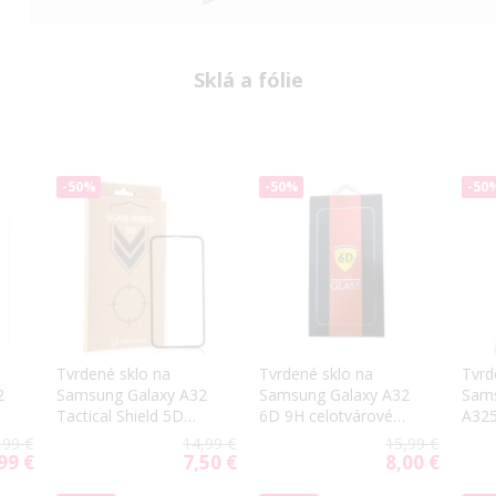
Sklá a fólie
-50%
-50%
-50
Tvrdené sklo na
Tvrdené sklo na
Tvrd
2
Samsung Galaxy A32
Samsung Galaxy A32
Sams
Tactical Shield 5D
6D 9H celotvárové
A325
čierne
čierne
,99 €
14,99 €
15,99 €
99 €
7,50 €
8,00 €
cial
Special
Special
ce
Price
Price