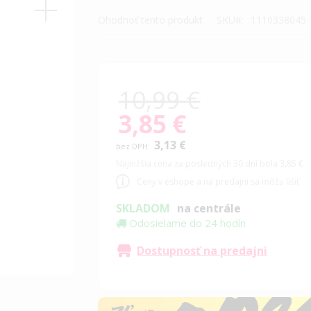
Ohodnoť tento produkt
SKU
1110338045
10,99 €
3,85 €
Special
Price
3,13 €
Najnižšia cena za posledných 30 dní bola 3,85 €
Ceny v eshope a na predajni sa môžu líšiť
SKLADOM
na centrále
Odosielame do 24 hodín
Dostupnosť na predajni