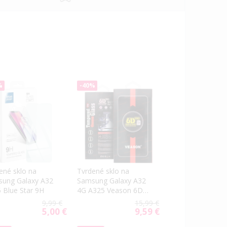
%
-40%
ené sklo na
Tvrdené sklo na
ung Galaxy A32
Samsung Galaxy A32
 Blue Star 9H
4G A325 Veason 6D
Pro celotvárové čierne
9,99 €
15,99 €
5,00 €
9,59 €
Special
Special
Price
Price