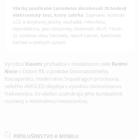
Všetky používané zariadenia absolvovali 20 bodový
elektronický test, ktorý zahŕňa:
Zapínanie, kontrola
LCD a dotykovej plochy, slúchadlá, mikrofónu,
reproduktora, jasu obrazovky, bluetooth, Wi-Fi, Touch
ID, kontrola slotu SIM karty, oboch kamier, funkčnosti
tlačidiel a všetkých súčastí.
Výrobca
Xiaomi
prichádza v modelovom rade
Redmi
Note
s číslom
11
, v podobe štvornásobného
fotoaparátu, moderného Snpadragon procesora,
veľkého AMOLED displeja s vysokou obnovovacou
frekvenciou, čo všetko uzatvárajú jeho kompaktné
rozmery s minimálnou hmotnosťou.
PRÍSLUŠENSTVO K MOBILU