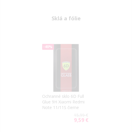
Sklá a fólie
-40%
Ochranné sklo 6D Full
Glue 9H Xiaomi Redmi
Note 11/11S čierne
15,99 €
9,59 €
Special
Price