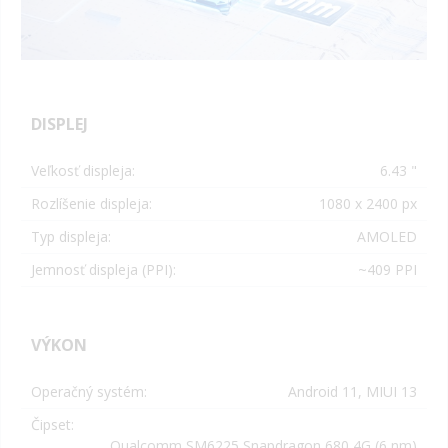
DISPLEJ
Veľkosť displeja:
6.43 "
Rozlíšenie displeja:
1080 x 2400
px
Typ displeja:
AMOLED
Jemnosť displeja (PPI):
~409 PPI
VÝKON
Operačný systém:
Android 11, MIUI 13
Čipset:
Qualcomm SM6225 Snapdragon 680 4G (6 nm)