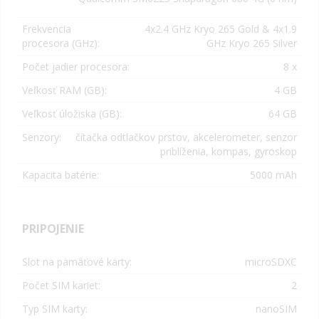
Frekvencia
4x2.4 GHz Kryo 265 Gold & 4x1.9
procesora (GHz):
GHz Kryo 265 Silver
Počet jadier procesora:
8 x
Veľkosť RAM (GB):
4 GB
Veľkosť úložiska (GB):
64 GB
Senzory:
čítačka odtlačkov prstov, akcelerometer, senzor
priblíženia, kompas, gyroskop
Kapacita batérie:
5000 mAh
PRIPOJENIE
Slot na pamäťové karty:
microSDXC
Počet SIM kariet:
2
Typ SIM karty:
nanoSIM