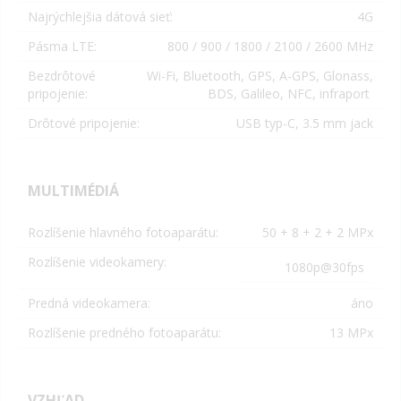
Najrýchlejšia dátová sieť:
4G
Pásma LTE:
800 / 900 / 1800 / 2100 / 2600 MHz
Bezdrôtové
Wi-Fi, Bluetooth, GPS, A-GPS, Glonass,
pripojenie:
BDS, Galileo, NFC, infraport
Drôtové pripojenie:
USB typ-C, 3.5 mm jack
MULTIMÉDIÁ
Rozlíšenie hlavného fotoaparátu:
50 + 8 + 2 + 2 MPx
Rozlíšenie videokamery:
1080p@30fps
Predná videokamera:
áno
Rozlíšenie predného fotoaparátu:
13 MPx
VZHĽAD