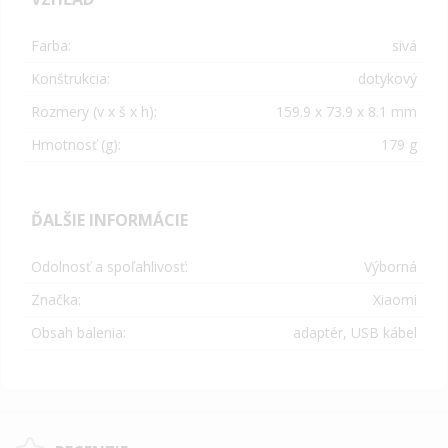
Farba:
sivá
Konštrukcia:
dotykový
Rozmery (v x š x h):
159.9 x 73.9 x 8.1
mm
Hmotnosť (g):
179 g
ĎALŠIE INFORMÁCIE
Odolnosť a spoľahlivosť:
Výborná
Značka:
Xiaomi
Obsah balenia:
adaptér, USB kábel