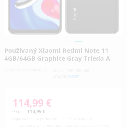
Preskočiť
Používaný Xiaomi Redmi Note 11
na
4GB/64GB Graphite Gray Trieda A
začiatok
galérie
Ohodnoť tento produkt
SKU
2300000466
obrázkov
Značka:
Xiaomi
114,99 €
114,99 €
Najnižšia cena za posledných 30 dní bola 114,99 €
Osobitný režim DPH (0%). podľa §66 zákona č.222/2004