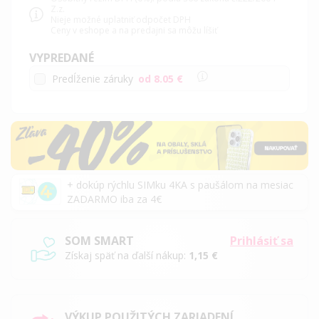
Z.z.
Nieje možné uplatniť odpočet DPH
Ceny v eshope a na predajni sa môžu líšiť
VYPREDANÉ
Predĺženie záruky
od 8.05 €
+ dokúp rýchlu SIMku 4KA s paušálom na mesiac
ZADARMO iba za 4€
SOM SMART
Prihlásiť sa
Získaj späť na ďalší nákup:
1,15 €
VÝKUP POUŽITÝCH ZARIADENÍ