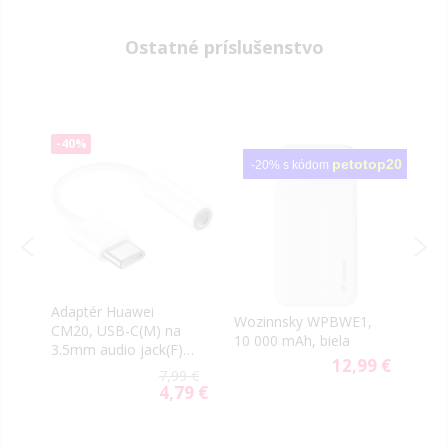
Ostatné príslušenstvo
-40%
-5
petotop20
-20% s kódom
Adaptér Huawei
Blav
Wozinnsky WPBWE1,
CM20, USB-C(M) na
Powe
10 000 mAh, biela
3.5mm audio jack(F),
1000
12,99 €
biely (Bulk)
22,5
9 €
7,99 €
9 €
4,79 €
al
Special
Price