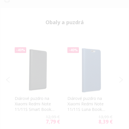
Obaly a puzdrá
-40%
-40%
-50
Diárové puzdro na
Diárové puzdro na
Plas
Xiaomi Redmi Note
Xiaomi Redmi Note
Xiao
11/11S Smart Book
11/11S Luna Book
11/1
čierne
Carbon modré
červ
99 €
12,99 €
13,99 €
39 €
7,79 €
8,39 €
ial
Special
Special
e
Price
Price