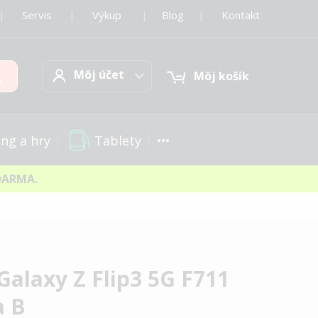
|
Servis
|
Výkup
|
Blog
|
Kontakt
Môj účet
Hľadať
Môj účet
Môj košík
Tablety
ng a hry
DARMA.
alaxy Z Flip3 5G F711
a B