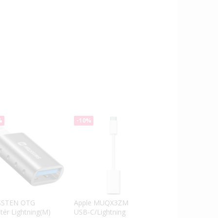
%
-10%
SSTEN OTG
Apple MUQX3ZM
tér Lightning(M)
USB-C/Lightning