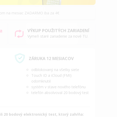
álom na mesiac ZADARMO iba za 4€
sa
VÝKUP POUŽITÝCH ZARIADENÍ
Vymeň staré zariadenie za nové TU.
ZÁRUKA 12 MESIACOV
odblokovaný na všetky siete
Touch ID a iCloud (FMI)
odomknuté
systém v stave nového telefónu
telefón absolvoval 20 bodový test
i 20 bodový elektronický test, ktorý zahŕňa: