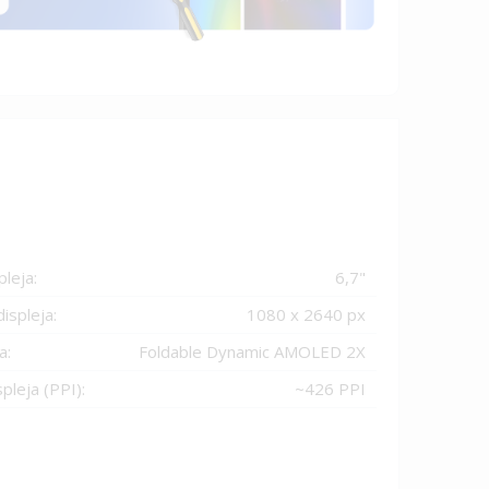
pleja:
6,7
"
ispleja:
1080 x 2640
px
a:
Foldable Dynamic AMOLED 2X
pleja (PPI):
~
426
PPI