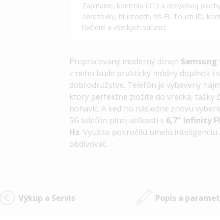
Zapínanie, kontrola LCD a dotykovej plochy
obrazovky, bluetooth, Wi-Fi, Touch ID, kon
tlačidiel a všetkých súčastí.
Prepracovaný moderný dizajn
Samsung
z neho bude
praktický módny doplnok i 
dobrodružstve
. T
elefón
je
vybavený najm
ktorý
perfektne zložíte do vrecka, tašky 
nohavíc. A keď ho následne znovu vyberi
5G telefón plnej veľkosti s
6,7" Infinity F
Hz
.
Využite pokročilú umelú inteligenciu 
obdivovať.
Výkup a Servis
Popis a paramet