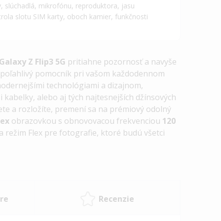
, slúchadlá, mikrofónu, reproduktora, jasu
trola slotu SIM karty, oboch kamier, funkčnosti
Galaxy Z Flip3 5G
pritiahne pozornosť a navyše
spoľahlivý pomocník pri vašom každodennom
odernejšími technológiami a dizajnom,
či kabelky
, alebo aj tých najtesnejších džínsových
ete a rozložíte, premení sa na prémiový odolný
lex
obrazovkou s obnovovacou frekvenciou
120
a režim Flex pre fotografie
, ktoré budú všetci
re
Recenzie