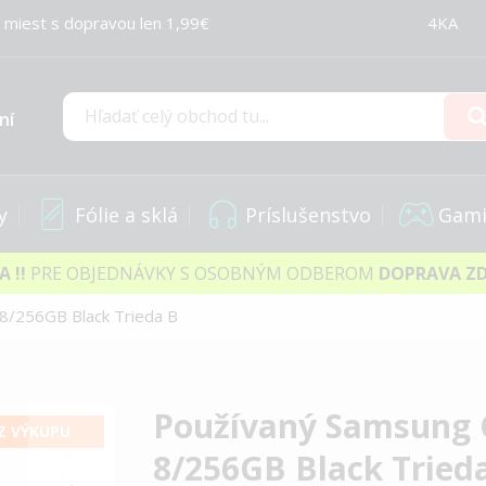
 miest s dopravou len 1,99€
4KA
ní
Hľadať
y
Fólie a sklá
Príslušenstvo
Gami
IA
!!
PRE OBJEDNÁVKY S OSOBNÝM ODBEROM
DOPRAVA Z
 8/256GB Black Trieda B
Používaný Samsung G
Z VÝKUPU
8/256GB Black Tried