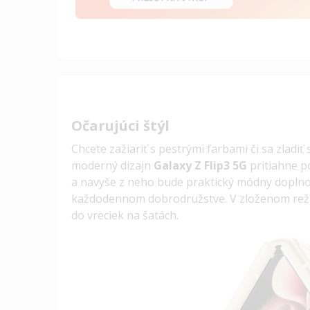
Očarujúci štýl
Chcete zažiariť s pestrými farbami či sa zladi
moderný dizajn
Galaxy Z Flip3 5G
pritiahne p
a navyše z neho bude
praktický módny doplnok
každodennom dobrodružstve
.
V
zloženom reži
do vreciek na šatách.