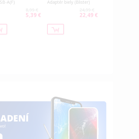
SB-A(F)
Adaptér biely (Blister)
8,99 €
24,99 €
5,39 €
22,49 €
Special
Special
Price
Price