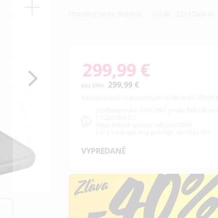
Ohodnoť tento produkt
SKU
2213200040
299,99 €
299,99 €
Najnižšia cena za posledných 30 dní bola 299,99 
Osobitný režim DPH (0%). podľa §66 zákon
č.222/2004 Z.z.
Nieje možné uplatniť odpočet DPH
Ceny v eshope a na predajni sa môžu líšiť
VYPREDANÉ