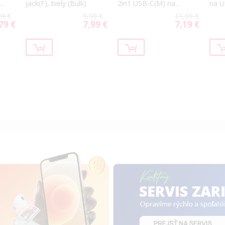
,
jack(F), biely (Bulk)
2in1 USB-C(M) na
na U
USB-C(F)/USB-C(F),
99 €
9,99 €
11,99 €
25W, čierny
79 €
7,99 €
7,19 €
cial
Special
Special
ce
Price
Price