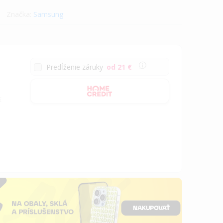
Značka:
Samsung
Predĺženie záruky
od 21 €
€
a