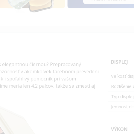
DISPLEJ
ť s elegantnou čiernou?
Prepracovaný
ozornosť v akomkoľvek farebnom prevedení
Veľkosť dis
 i spoľahlivý pomocník pri vašom
me meria len 4,2 palcov
, takže sa zmestí aj
Rozlíšenie d
Typ displej
Jemnosť dis
VÝKON