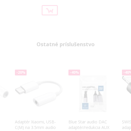
Price
Ostatné príslušenstvo
-20%
-40%
-40
Adaptér Xiaomi, USB-
Blue Star audio DAC
SWI
C(M) na 3.5mm audio
adaptér/redukcia AUX
adap