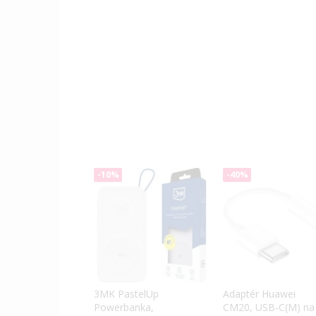
-10%
-40%
3MK PastelUp
Adaptér Huawei
Powerbanka,
CM20, USB-C(M) na