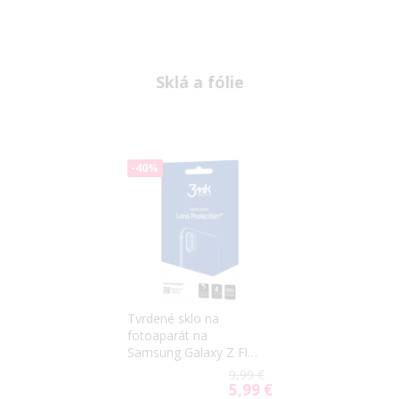
Sklá a fólie
-40%
Tvrdené sklo na
fotoaparát na
Samsung Galaxy Z Flip
3 5G F711 3mk Hybrid
9,99 €
Lens Protection
5,99 €
Special