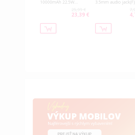
10000mAh 22.5W
3.5mm audio jack(F)
(USB-A, USB-
biely (Bulk)
25,99 €
7,
C,2xMagSafe) biela
23,39 €
4,
Special
Spe
Price
Pri