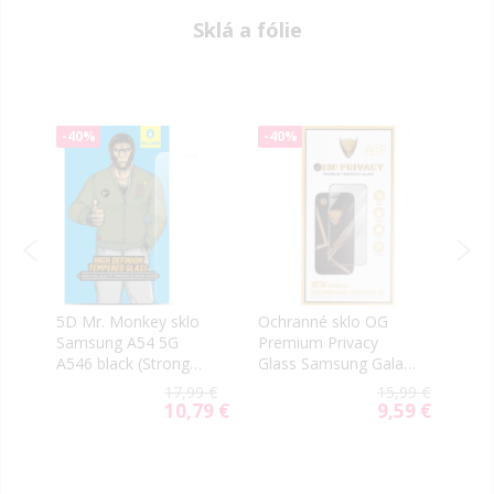
Sklá a fólie
-40%
-40%
-40
bl
5D Mr. Monkey sklo
Ochranné sklo OG
Tvrd
Samsung A54 5G
Premium Privacy
Sams
4
A546 black (Strong
Glass Samsung Galaxy
5G A
Lite)
A54 5G A546/S23 FE
Shie
99 €
17,99 €
15,99 €
5G S711 čierne
59 €
10,79 €
9,59 €
ial
Special
Special
e
Price
Price