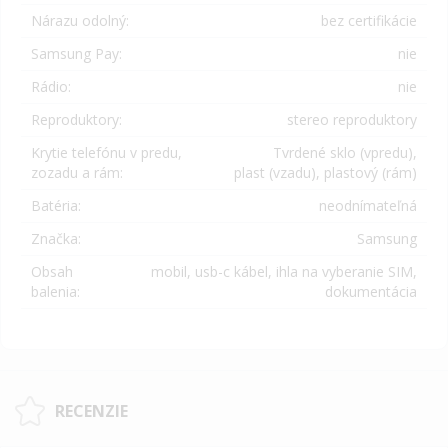
Nárazu odolný:
bez certifikácie
Samsung Pay:
nie
Rádio:
nie
Reproduktory:
stereo reproduktory
Krytie telefónu v predu,
Tvrdené sklo (vpredu),
zozadu a rám:
plast (vzadu), plastový (rám)
Batéria:
neodnímateľná
Značka:
Samsung
Obsah
mobil, usb-c kábel, ihla na vyberanie SIM,
balenia:
dokumentácia
RECENZIE