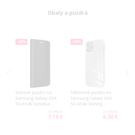
Obaly a puzdrá
-40%
-50%
-40
Diárové puzdro na
Silikónové puzdro na
Diár
Samsung Galaxy A54
Samsung Galaxy A54
Sams
4
5G A546 Sensitive
5G A546 Shining
5G 
čierne
strieborné
kvet
99 €
11,99 €
11,99 €
39 €
7,19 €
6,00 €
ial
Special
Special
e
Price
Price