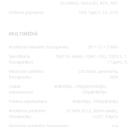
GLONASS, GALILEO, BDS, NFC
Drôtové pripojenie:
USB Type-C 2.0, OTG
MULTIMÉDIÁ
Rozlíšenie hlavného fotoaparátu:
50 + 12 + 5 MPx
Špecifikácia
50(
f/1.8, (wide), PDAF, OIS
), 12
(
f/2.2, 
fotoaparátov:
1.12µm
), 5
Vlastnosti zadného
LED flash, panorama,
fotoaparátu:
HDR
Zadná
4K@30fps, 1080p@30/60fps,
videokamera:
720p@480fps
Predná videokamera:
4K@30fps, 1080p@30fps
Rozlíšenie predného
32 MPx (
f/2.2, 26mm (wide),
fotoaparátu:
1/2.8", 0.8µm
)
Vlastnosti predného fotoaparátu:
n/a