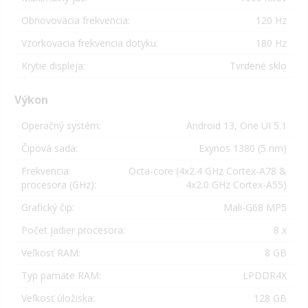
Obnovovacia frekvencia:
120 Hz
Vzorkovacia frekvencia dotyku:
180 Hz
Krytie displeja:
Tvrdené sklo
Výkon
Operačný systém:
Android 13, One UI 5.1
Čipová sada:
Exynos 1380 (5 nm)
Frekvencia
Octa-core (4x2.4 GHz Cortex-A78 &
procesora (GHz):
4x2.0 GHz Cortex-A55)
Grafický čip:
Mali-G68 MP5
Počet jadier procesora:
8 x
Veľkosť RAM:
8 GB
Typ pamäte RAM:
LPDDR4X
Veľkosť úložiska:
128 GB