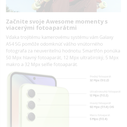
Začnite svoje Awesome momenty s
viacerými fotoaparátmi
Vďaka trojitému kamerovému systému vám Galaxy
A54 5G pomôže odomknúť vášho vnútorného
fotografa za neuveriteľnú hodnotu. Smartfón ponúka
50 Mpx hlavný fotoaparát, 12 Mpx ultraširoký, 5 Mpx
makro a 32 Mpx selfie fotoaparát.