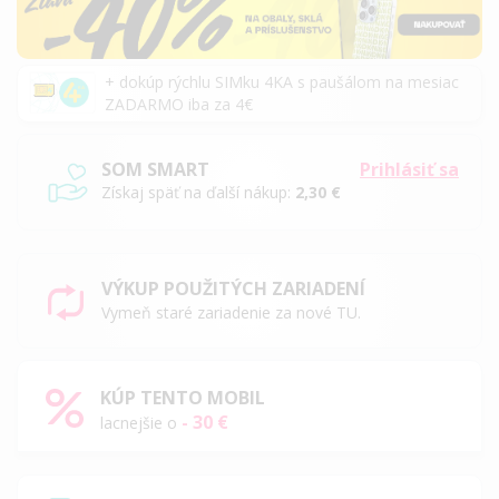
+ dokúp rýchlu SIMku 4KA s paušálom na mesiac
ZADARMO iba za 4€
SOM SMART
Prihlásiť sa
Získaj späť na ďalší nákup:
2,30 €
VÝKUP POUŽITÝCH ZARIADENÍ
Vymeň staré zariadenie za nové TU.
KÚP TENTO MOBIL
- 30 €
lacnejšie o