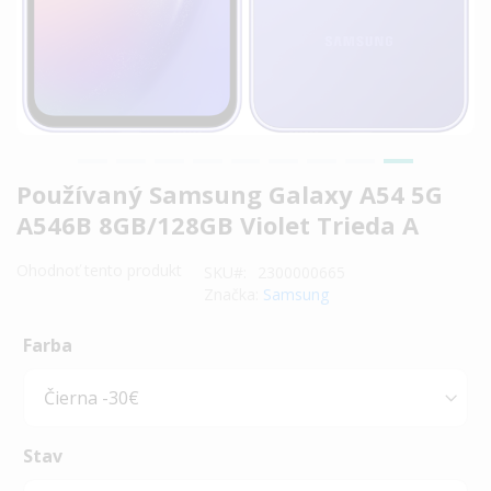
Preskočiť
Používaný Samsung Galaxy A54 5G
na
A546B 8GB/128GB Violet Trieda A
začiatok
galérie
Ohodnoť tento produkt
SKU
2300000665
obrázkov
Značka:
Samsung
Farba
Stav