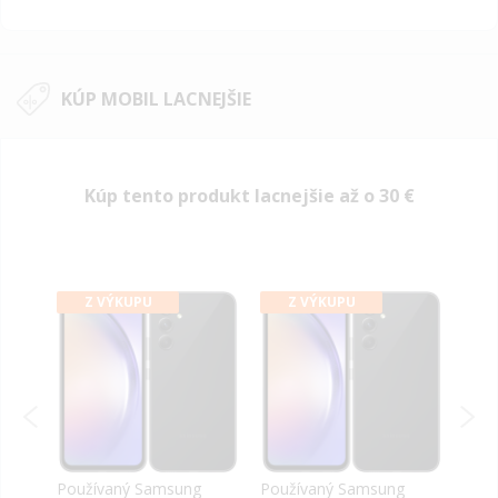
KÚP MOBIL LACNEJŠIE
Kúp tento produkt lacnejšie až o
30 €
Z VÝKUPU
Z VÝKUPU
Používaný Samsung
Používaný Samsung
Použ