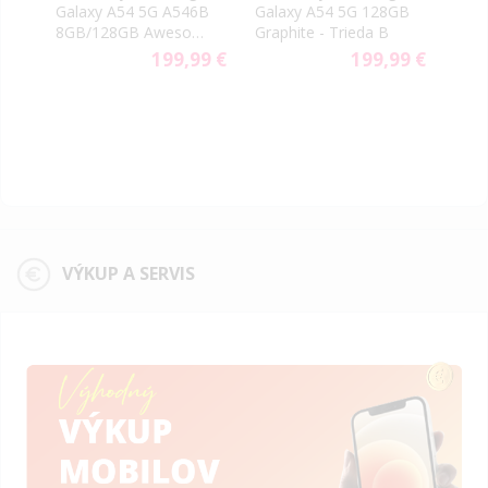
GB
Galaxy A54 5G A546B
Galaxy A54 5G 128GB
Gala
8GB/128GB Awesome
Graphite - Trieda B
8GB
Graphite Trieda B
Trie
9 €
199,99 €
199,99 €
VÝKUP A SERVIS