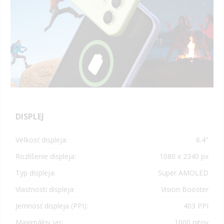
DISPLEJ
Veľkosť displeja:
6.4
"
Rozlíšenie displeja:
1080 x 2340
px
Typ displeja:
Super AMOLED
Vlastnosti displeja:
Vision Booster
Jemnosť displeja (PPI):
403 PPI
Maximálny jas:
1000 nitov