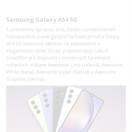
Samsung Galaxy A54 5G
S prémiovou úpravou skla, čistým rozmiestnením
fotoaparátov a energickými farbami prináša Galaxy
A54 5G Awesome identitu na jednoliatom a
elegantnom ráme. Dizajn pripomínajúci radu S.
Smartfón je k dispozícií v trendových farebných
odtieňoch vrátane Awesome Lime (zelená), Awesome
White (biela), Awesome Violet (fialová) a Awesome
Graphite (čierna).