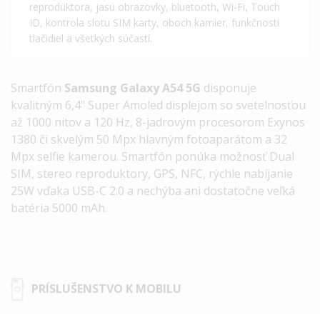
reproduktora, jasu obrazovky, bluetooth, Wi-Fi, Touch
ID, kontrola slotu SIM karty, oboch kamier, funkčnosti
tlačidiel a všetkých súčastí.
Smartfón
Samsung Galaxy A54 5G
disponuje
kvalitným 6,4" Super Amoled displejom so svetelnosťou
až 1000 nitov a 120 Hz, 8-jadrovým procesorom
Exynos
1380
či skvelým 50 Mpx hlavným fotoaparátom a 32
Mpx selfie kamerou. Smartfón ponúka možnosť Dual
SIM, stereo reproduktory, GPS, NFC, rýchle nabíjanie
25W vďaka USB-C 2.0 a nechýba ani dostatočne veľká
batéria 5000 mAh.
PRÍSLUŠENSTVO K MOBILU