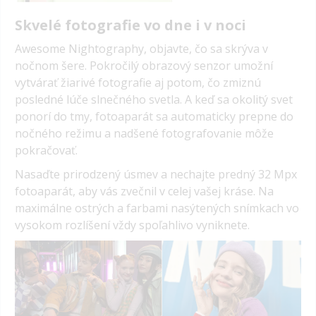
Skvelé fotografie vo dne i v noci
Awesome Nightography, objavte, čo sa skrýva v
nočnom šere. Pokročilý obrazový senzor umožní
vytvárať žiarivé fotografie aj potom, čo zmiznú
posledné lúče slnečného svetla. A keď sa okolitý svet
ponorí do tmy, fotoaparát sa automaticky prepne do
nočného režimu a nadšené fotografovanie môže
pokračovať.
Nasaďte prirodzený úsmev a nechajte predný 32 Mpx
fotoaparát, aby vás zvečnil v celej vašej kráse. Na
maximálne ostrých a farbami nasýtených snímkach vo
vysokom rozlíšení vždy spoľahlivo vyniknete.