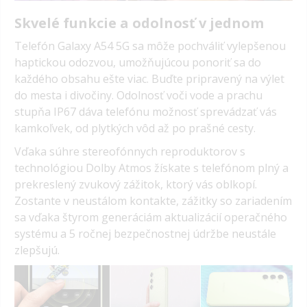
Skvelé funkcie a odolnosť v jednom
Telefón Galaxy A54 5G sa môže pochváliť vylepšenou
haptickou odozvou, umožňujúcou ponoriť sa do
každého obsahu ešte viac. Buďte pripravený na výlet
do mesta i divočiny. Odolnosť voči vode a prachu
stupňa IP67 dáva telefónu možnosť sprevádzať vás
kamkoľvek, od plytkých vôd až po prašné cesty.
Vďaka súhre stereofónnych reproduktorov s
technológiou Dolby Atmos žískate s telefónom plný a
prekreslený zvukový zážitok, ktorý vás oblkopí.
Zostante v neustálom kontakte, zážitky so zariadením
sa vďaka štyrom generáciám aktualizácií operačného
systému a 5 ročnej bezpečnostnej údržbe neustále
zlepšujú.