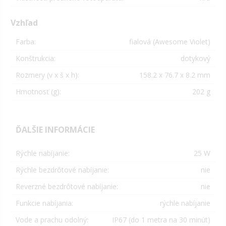
Vzhľad
Farba:
fialová (Awesome Violet)
Konštrukcia:
dotykový
Rozmery (v x š x h):
158.2 x 76.7 x 8.2 mm
Hmotnosť (g):
202 g
ĎALŠIE INFORMÁCIE
Rýchle nabíjanie:
25 W
Rýchle bezdrôtové nabíjanie:
nie
Reverzné bezdrôtové nabíjanie:
nie
Funkcie nabíjania:
rýchle nabíjanie
Vode a prachu odolný:
IP67 (do 1 metra na 30 minút)