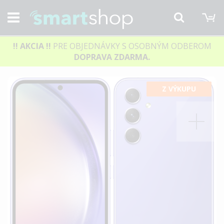
M
Hľadať
!! AKCIA
!!
PRE OBJEDNÁVKY S OSOBNÝM ODBEROM
DOPRAVA ZDARMA.
Preskočiť
Z VÝKUPU
na
koniec
galérie
obrázkov