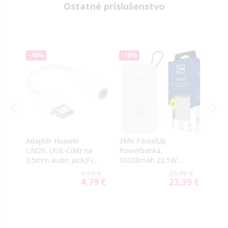
Ostatné príslušenstvo
-40%
-10%
-5
NOV
Adaptér Huawei
3MK PastelUp
Joyr
/
CM20, USB-C(M) na
Powerbanka,
Pro 
3.5mm audio jack(F),
10000mAh 22.5W
2000
9 €
biely (Bulk)
(USB-A, USB-
7,99 €
25,99 €
99 €
ial
C,2xMagSafe) biela
4,79 €
23,39 €
Special
Special
e
Price
Price