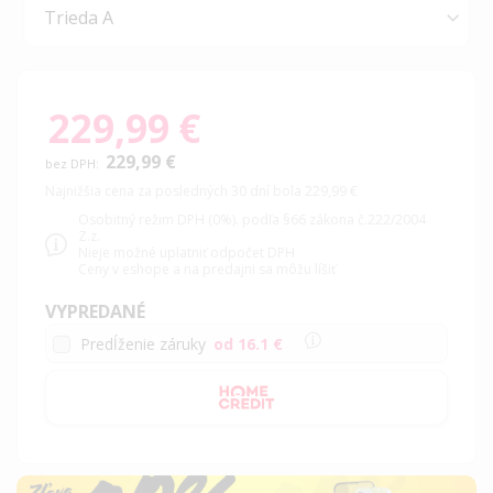
229,99 €
229,99 €
Najnižšia cena za posledných 30 dní bola 229,99 €
Osobitný režim DPH (0%). podľa §66 zákona č.222/2004
Z.z.
Nieje možné uplatniť odpočet DPH
Ceny v eshope a na predajni sa môžu líšiť
VYPREDANÉ
Predĺženie záruky
od 16.1 €