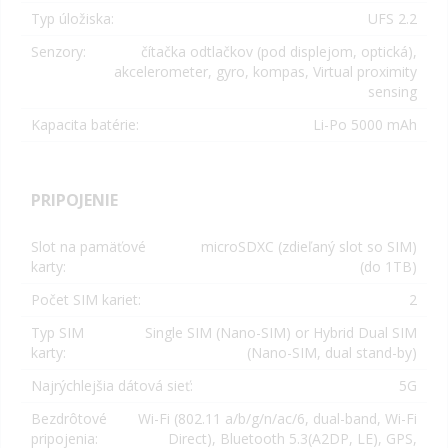
Typ úložiska:
UFS 2.2
Senzory:
čítačka odtlačkov (pod displejom, optická),
akcelerometer, gyro, kompas,
Virtual proximity
sensing
Kapacita batérie:
Li-Po 5000
mAh
PRIPOJENIE
Slot na pamäťové
microSDXC (zdieľaný slot so SIM)
karty:
(do 1TB)
Počet SIM kariet:
2
Typ SIM
Single SIM (Nano-SIM) or Hybrid Dual SIM
karty:
(Nano-SIM, dual stand-by)
Najrýchlejšia dátová sieť:
5G
Bezdrôtové
Wi-Fi (802.11 a/b/g/n/ac/6, dual-band, Wi-Fi
pripojenia:
Direct), Bluetooth 5.3(A2DP, LE), GPS,