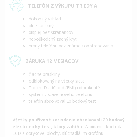
TELEFÓN Z VÝKUPU TRIEDY A
dokonalý vzhľad
plne funkčný
displej bez škrabancov
nepoškodený zadný kryt
hrany telefónu bez známok opotrebovania
ZÁRUKA 12 MESIACOV
žiadne praskliny
odblokovaný na všetky siete
Touch ID a iCloud (FMI) odomknuté
systém v stave nového telefónu
telefón absolvoval 20 bodový test
Všetky používané zariadenia absolvovali 20 bodový
elektronický test, ktorý zahŕňa:
Zapínanie, kontrola
LCD a dotykovej plochy, slúchadlá, mikrofónu,