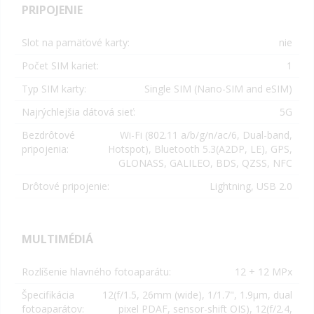
PRIPOJENIE
Slot na pamäťové karty:
nie
Počet SIM kariet:
1
Typ SIM karty:
Single SIM (
Nano-SIM and eSIM
)
Najrýchlejšia dátová sieť:
5G
Bezdrôtové
Wi-Fi (802.11 a/b/g/n/ac/6, Dual-band,
pripojenia:
Hotspot), Bluetooth 5.3(A2DP, LE), GPS,
GLONASS, GALILEO, BDS, QZSS, NFC
Drôtové pripojenie:
Lightning, USB 2.0
MULTIMÉDIÁ
Rozlíšenie hlavného fotoaparátu:
12 + 12 MPx
Špecifikácia
12(
f/1.5, 26mm (wide), 1/1.7", 1.9µm, dual
fotoaparátov:
pixel PDAF, sensor-shift OIS
), 12(
f/2.4,