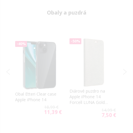
Obaly a puzdrá
-50%
-40
-40%
Diárové puzdro na
Obal
Obal Etteri Clear case
Apple iPhone 14
Mag 
Apple iPhone 14
Forcell LUNA Gold
iPho
18,99 €
strieborné
9 €
14,99 €
11,39 €
Special
99 €
7,50 €
ial
Special
Price
e
Price