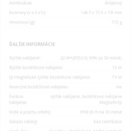
Konštrukcia:
dotykový
Rozmery (v x š x h):
146.7 x 71.5 x 7.8 mm
Hmotnosť (g):
172 g
ĎALŠIE INFORMÁCIE
Rýchle nabíjanie:
20 W+((PD2.0) 50% za 30 minút)
Rýchle bezdrôtové nabíjanie:
15 W
Qi magnetické rýchle bezdrôtové nabíjanie:
7.5 W
Reverzné bezdrôtové nabíjanie:
nie
Funkcie
rýchle nabíjanie, bezdrôtové nabíjanie
nabíjania:
MagSafe/Qi
Vode a prachu odolný:
IP68 (6 m na 30 minút
Nárazu odolný:
bez certifikácie