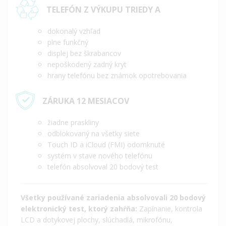
TELEFÓN Z VÝKUPU TRIEDY A
dokonalý vzhľad
plne funkčný
displej bez škrabancov
nepoškodený zadný kryt
hrany telefónu bez známok opotrebovania
ZÁRUKA 12 MESIACOV
žiadne praskliny
odblokovaný na všetky siete
Touch ID a iCloud (FMI) odomknuté
systém v stave nového telefónu
telefón absolvoval 20 bodový test
Všetky používané zariadenia absolvovali 20 bodový
elektronický test, ktorý zahŕňa:
Zapínanie, kontrola
LCD a dotykovej plochy, slúchadlá, mikrofónu,