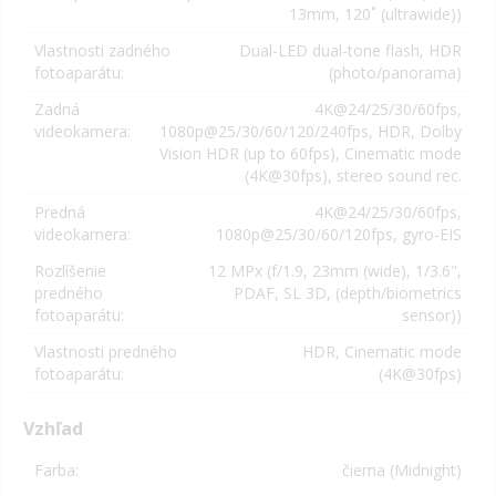
13mm, 120˚ (ultrawide)
)
Vlastnosti zadného
Dual-LED dual-tone flash, HDR
fotoaparátu:
(photo/panorama)
Zadná
4K@24/25/30/60fps,
videokamera:
1080p@25/30/60/120/240fps, HDR, Dolby
Vision HDR (up to 60fps), Cinematic mode
(4K@30fps), stereo sound rec.
Predná
4K@24/25/30/60fps,
videokamera:
1080p@25/30/60/120fps, gyro-EIS
Rozlíšenie
12 MPx (
f/1.9, 23mm (wide), 1/3.6",
predného
PDAF,
SL 3D, (depth/biometrics
fotoaparátu:
sensor)
)
Vlastnosti predného
HDR, Cinematic mode
fotoaparátu:
(4K@30fps)
Vzhľad
Farba:
čierna (Midnight)