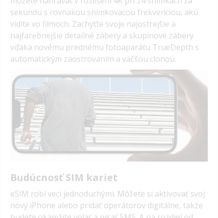
môžete nahrávať v rozlíšení 4K pri 24 snímkach za
sekundu s rovnakou snímkovacou frekvenciou, akú
vidíte vo filmoch.
Zachyťte svoje najostrejšie a
najfarebnejšie detailné zábery a skupinové zábery
vďaka novému prednému fotoaparátu TrueDepth s
automatickým zaostrovaním a väčšou clonou.
Budúcnosť SIM kariet
eSIM robí veci jednoduchými.
Môžete si aktivovať svoj
nový iPhone alebo pridať operátorov digitálne, takže
budete okamžite volať a písať SMS.
A na rozdiel od