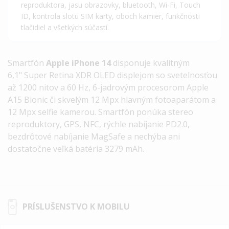
reproduktora, jasu obrazovky, bluetooth, Wi-Fi, Touch
ID, kontrola slotu SIM karty, oboch kamier, funkčnosti
tlačidiel a všetkých súčastí.
Smartfón
Apple iPhone 14
disponuje kvalitným
6,1"
Super Retina XDR OLED
displejom so svetelnosťou
až 1200 nitov a 60 Hz, 6-jadrovým procesorom
Apple
A15 Bionic
či skvelým 12 Mpx hlavným fotoaparátom a
12 Mpx selfie kamerou. Smartfón ponúka stereo
reproduktory, GPS, NFC, rýchle nabíjanie PD2.0,
bezdrôtové nabíjanie MagSafe a nechýba ani
dostatočne veľká batéria 3279 mAh.
PRÍSLUŠENSTVO K MOBILU