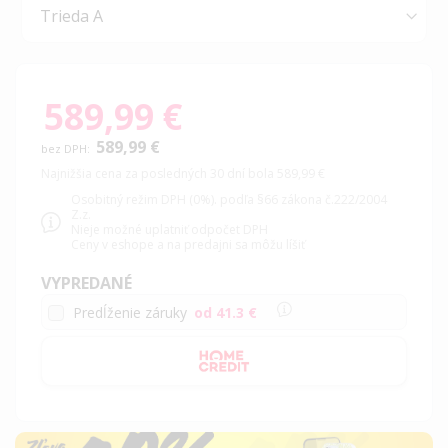
589,99 €
589,99 €
Najnižšia cena za posledných 30 dní bola 589,99 €
Osobitný režim DPH (0%). podľa §66 zákona č.222/2004
Z.z.
Nieje možné uplatniť odpočet DPH
Ceny v eshope a na predajni sa môžu líšiť
VYPREDANÉ
Predĺženie záruky
od 41.3 €