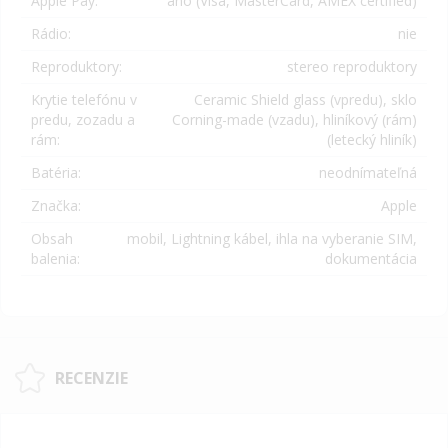
Apple Pay:
áno (
Visa, MasterCard, AMEX certified)
Rádio:
nie
Reproduktory:
stereo reproduktory
Krytie telefónu v
Ceramic Shield glass
(vpredu), sklo
predu, zozadu a
Corning-made (vzadu), hliníkový (rám)
rám:
(letecký hliník)
Batéria:
neodnímateľná
Značka:
Apple
Obsah
mobil, Lightning kábel, ihla na vyberanie SIM,
balenia:
dokumentácia
RECENZIE