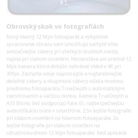
Obrovský skok vo fotografiách
Nový hlavný 12 Mpx fotoaparát a vylepšené
spracovanie obrazu vám umožňujú zachytiť ešte
senzačnejšie zábery pri všetkých druhoch svetla,
najmä pri slabom osvetlení. Nezaostáva ani predná 12
Mpx kamera ktorá dokáže nahrávať videá v 4K pri
30fps. Zachyťte svoje najostrejšie a najfarebnejšie
detailné zábery a skupinové zábery vďaka novému
prednému fotoaparátu TrueDepth s automatickým
zaostrovaním a väčšou clonou.
Kamera TrueDepth a
A15 Bionic tiež podporujú Face ID, najbezpečnejšiu
autentifikáciu tváre v smartfóne.
2,5x lepšie fotografie
pri slabom osvetlení
na hlavnom fotoaparáte.
2x
lepšie fotografie pri slabom osvetlení
na
ultraširokouhlom 12 Mpx fotoaparáte.
Keď aplikácie