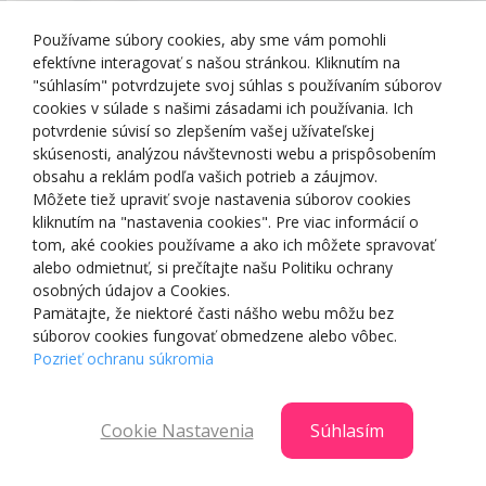
Používame súbory cookies, aby sme vám pomohli
efektívne interagovať s našou stránkou. Kliknutím na
SPOJTE SA S NAMI
"súhlasím" potvrdzujete svoj súhlas s používaním súborov
cookies v súlade s našimi zásadami ich používania. Ich
potvrdenie súvisí so zlepšením vašej užívateľskej
info@smartshop.sk
skúsenosti, analýzou návštevnosti webu a prispôsobením
obsahu a reklám podľa vašich potrieb a záujmov.
0901 90 10 10
Môžete tiež upraviť svoje nastavenia súborov cookies
Po-Pia: 8:00 - 16:00
kliknutím na "nastavenia cookies". Pre viac informácií o
tom, aké cookies používame a ako ich môžete spravovať
alebo odmietnuť, si prečítajte našu Politiku ochrany
osobných údajov a Cookies.
Pamätajte, že niektoré časti nášho webu môžu bez
súborov cookies fungovať obmedzene alebo vôbec.
Pozrieť ochranu súkromia
ODOBERAJ NÁŠ NEWSLETTER
Cookie Nastavenia
Súhlasím
Získaj informácie o našich novinkách, zľavách a
akciách ako prvý!