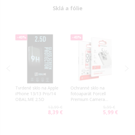
Sklá a fólie
-40%
-40%
-40
Tvrdené sklo na Apple
Ochranné sklo na
Tvrd
iPhone 13/13 Pro/14
fotoaparát Forcell
iPho
OBAL:ME 2.5D
Premium Camera
Veas
Lens Apple iPhone
celo
9 €
13,99 €
9,99 €
14/14 Plus červené
9 €
8,39 €
5,99 €
al
Special
Special
Price
Price