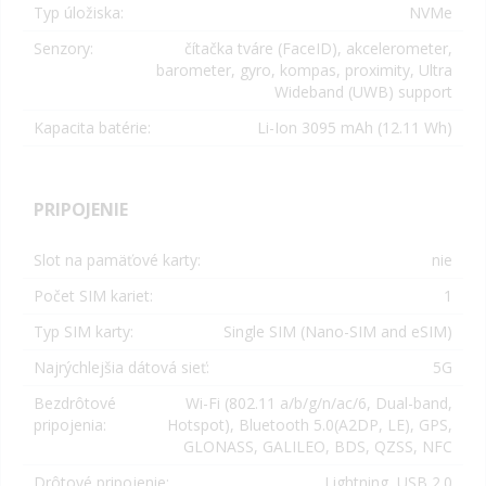
Typ úložiska:
NVMe
Senzory:
čítačka tváre (FaceID), akcelerometer,
barometer, gyro, kompas, proximity,
Ultra
Wideband (UWB) support
Kapacita batérie:
Li-Ion 3095
mAh (12.11 Wh)
PRIPOJENIE
Slot na pamäťové karty:
nie
Počet SIM kariet:
1
Typ SIM karty:
Single SIM (
Nano-SIM and eSIM
)
Najrýchlejšia dátová sieť:
5G
Bezdrôtové
Wi-Fi (802.11 a/b/g/n/ac/6, Dual-band,
pripojenia:
Hotspot), Bluetooth 5.0(A2DP, LE), GPS,
GLONASS, GALILEO, BDS, QZSS, NFC
Drôtové pripojenie:
Lightning, USB 2.0