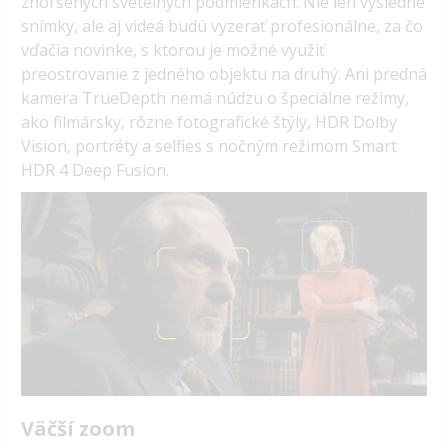
zhoršených svetelných podmienkach. Nie len výsledné
snímky, ale aj videá budú vyzerať profesionálne, za čo
vďačia novinke, s ktorou je možné využiť
preostrovanie z jedného objektu na druhý. Ani predná
kamera TrueDepth nemá núdzu o špeciálne režimy,
ako filmársky, rôzne fotografické štýly, HDR Dolby
Vision, portréty a selfies s nočným režimom Smart
HDR 4 Deep Fusion.
Väčší zoom