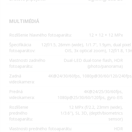
MULTIMÉDIÁ
Rozlíšenie hlavného fotoaparátu:
12 + 12 + 12 MPx
Špecifikácia
12(
f/1.5, 26mm (wide), 1/1.7", 1.9µm, dual pixe
fotoaparátov:
OIS, 3x optical zoom
), 12(
f/1.8, 13
Vlastnosti zadného
Dual-LED dual-tone flash, HDR
fotoaparátu:
(photo/panorama)
Zadná
4K@24/30/60fps, 1080p@30/60/120/240fps, 
videokamera:
Predná
4K@24/25/30/60fps,
videokamera:
1080p@25/30/60/120fps, gyro-EIS
Rozlíšenie
12 MPx (
f/2.2, 23mm (wide),
predného
1/3.6"
),
SL 3D, (depth/biometrics
fotoaparátu:
sensor)
Vlastnosti predného fotoaparátu:
HDR