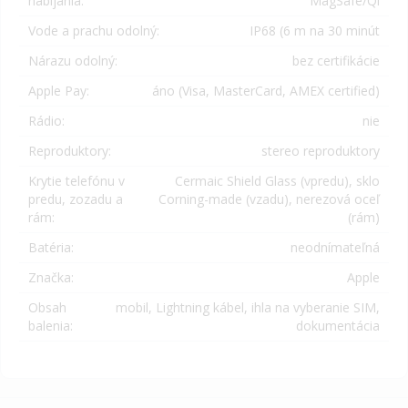
nabíjania:
MagSafe/Qi
Vode a prachu odolný:
IP68 (6 m na 30 minút
Nárazu odolný:
bez certifikácie
Apple Pay:
áno (
Visa, MasterCard, AMEX certified)
Rádio:
nie
Reproduktory:
stereo reproduktory
Krytie telefónu v
Cermaic Shield Glass (vpredu), sklo
predu, zozadu a
Corning-made (vzadu), nerezová oceľ
rám:
(rám)
Batéria:
neodnímateľná
Značka:
Apple
Obsah
mobil, Lightning kábel, ihla na vyberanie SIM,
balenia:
dokumentácia