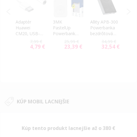
AD-
Adaptér
3MK
Allity APB-300
Adap
Huawei
PastelUp
Powerbanka
AKAS
HD
CM20, USB-
Powerbanka,
bezdrôtová
Type
,
C(M) na
10000mAh
PD QC 20W
2.5G
9 €
7,99 €
25,99 €
34,99 €
3.5mm audio
22.5W (USB-
10000 mAh
74 €
4,79 €
23,39 €
32,54 €
ial
Special
Special
Special
jack(F), biely
A, USB-
sivá
e
Price
Price
Price
(Bulk)
C,2xMagSafe)
biela
KÚP MOBIL LACNEJŠIE
Kúp tento produkt lacnejšie až o
380 €