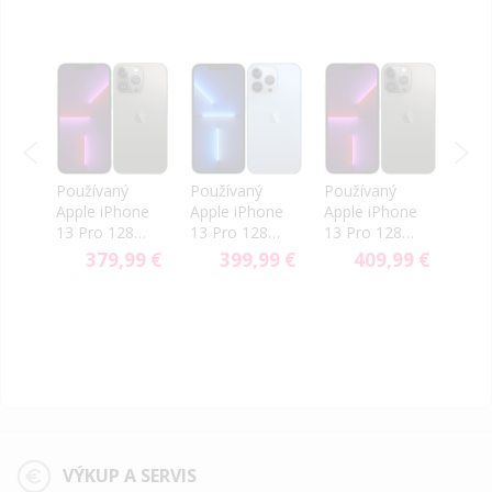
Používaný
Používaný
Používaný
Použ
ne
Apple iPhone
Apple iPhone
Apple iPhone
Appl
8GB
13 Pro 128GB
13 Pro 128GB
13 Pro 128GB
13 P
eda
Black - Trieda
Sierra Blue
Black - Trieda
Alpi
9 €
379,99 €
399,99 €
409,99 €
C
Trieda B
B
Trie
VÝKUP A SERVIS