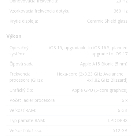
Obnovovacia frekvencia:
120 Hz
Vzorkovacia frekvencia dotyku:
360 Hz
Krytie displeja:
Ceramic Shield glass
Výkon
Operačný
iOS 15, upgradable to iOS 16.5, planned
systém:
upgrade to iOS 17
Čipová sada:
Apple A15 Bionic (5 nm)
Frekvencia
Hexa-core (2x3.23 GHz Avalanche +
procesora (GHz):
4x1.82 GHz Blizzard)
Grafický čip:
Apple GPU (5-core graphics)
Počet jadier procesora:
6 x
Veľkosť RAM:
6 GB
Typ pamäte RAM:
LPDDR4X
Veľkosť úložiska:
512 GB