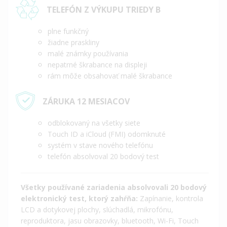
TELEFÓN Z VÝKUPU TRIEDY B
plne funkčný
žiadne praskliny
malé známky používania
nepatrné škrabance na displeji
rám môže obsahovať malé škrabance
ZÁRUKA 12 MESIACOV
odblokovaný na všetky siete
Touch ID a iCloud (FMI) odomknuté
systém v stave nového telefónu
telefón absolvoval 20 bodový test
Všetky používané zariadenia absolvovali 20 bodový
elektronický test, ktorý zahŕňa:
Zapínanie, kontrola
LCD a dotykovej plochy, slúchadlá, mikrofónu,
reproduktora, jasu obrazovky, bluetooth, Wi-Fi, Touch