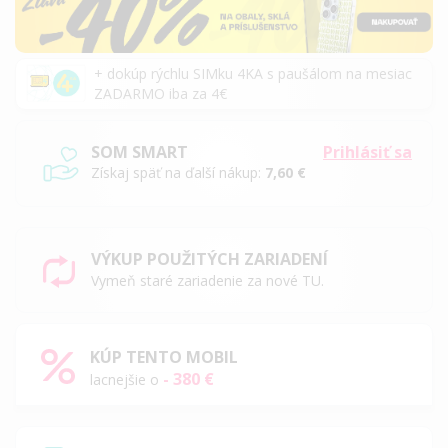
+ dokúp rýchlu SIMku 4KA s paušálom na mesiac
ZADARMO iba za 4€
SOM SMART
Prihlásiť sa
Získaj späť na ďalší nákup:
7,60 €
VÝKUP POUŽITÝCH ZARIADENÍ
Vymeň staré zariadenie za nové TU.
KÚP TENTO MOBIL
- 380 €
lacnejšie o