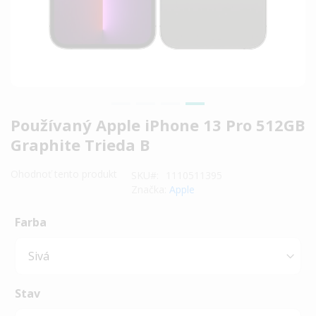
Preskočiť
Používaný Apple iPhone 13 Pro 512GB
na
Graphite Trieda B
začiatok
galérie
Ohodnoť tento produkt
SKU
1110511395
obrázkov
Značka:
Apple
Farba
Stav