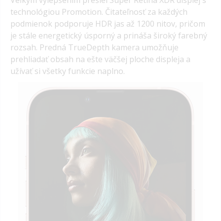
Veľkým vylepšením prešiel Super Retina XDR displej s
technológiou Promotion.
Čitateľnosť za každých
podmienok podporuje HDR jas až 1200 nitov, pričom
je stále energetický úsporný a prináša široký farebný
rozsah. Predná TrueDepth kamera umožňuje
prehliadať obsah na ešte väčšej ploche displeja a
užívať si všetky funkcie naplno.