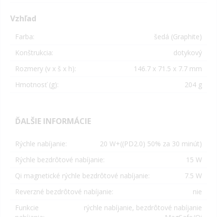
Vzhľad
Farba:
šedá (Graphite)
Konštrukcia:
dotykový
Rozmery (v x š x h):
146.7 x 71.5 x 7.7 mm
Hmotnosť (g):
204 g
ĎALŠIE INFORMÁCIE
Rýchle nabíjanie:
20 W+((PD2.0) 50% za 30 minút)
Rýchle bezdrôtové nabíjanie:
15 W
Qi magnetické rýchle bezdrôtové nabíjanie:
7.5 W
Reverzné bezdrôtové nabíjanie:
nie
Funkcie
rýchle nabíjanie, bezdrôtové nabíjanie