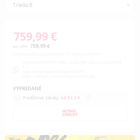
759,99 €
759,99 €
Najnižšia cena za posledných 30 dní bola 759,99 €
Osobitný režim DPH (0%). podľa §66 zákona č.222/2004
Z.z.
Nieje možné uplatniť odpočet DPH
Ceny v eshope a na predajni sa môžu líšiť
VYPREDANÉ
Predĺženie záruky
od 53.2 €