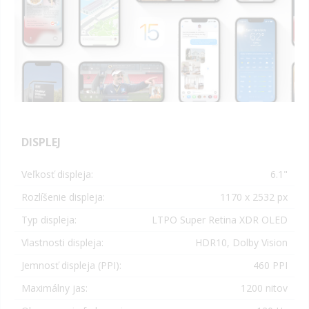
DISPLEJ
Veľkosť displeja:
6.1
"
Rozlíšenie displeja:
1170 x 2532
px
Typ displeja:
LTPO Super Retina XDR OLED
Vlastnosti displeja:
HDR10, Dolby Vision
Jemnosť displeja (PPI):
460 PPI
Maximálny jas:
1200 nitov