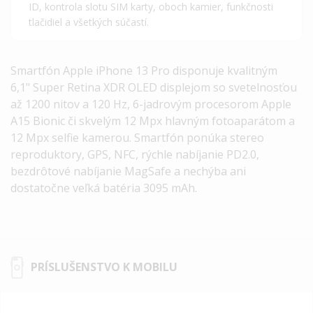
ID, kontrola slotu SIM karty, oboch kamier, funkčnosti
tlačidiel a všetkých súčastí.
Smartfón
Apple iPhone 13 Pro
disponuje kvalitným
6,1"
Super Retina XDR OLED
displejom so svetelnosťou
až 1200 nitov a 120 Hz, 6-jadrovým procesorom
Apple
A15 Bionic
či skvelým 12 Mpx hlavným fotoaparátom a
12 Mpx selfie kamerou. Smartfón ponúka stereo
reproduktory, GPS, NFC, rýchle nabíjanie PD2.0,
bezdrôtové nabíjanie MagSafe a nechýba ani
dostatočne veľká batéria 3095 mAh.
PRÍSLUŠENSTVO K MOBILU