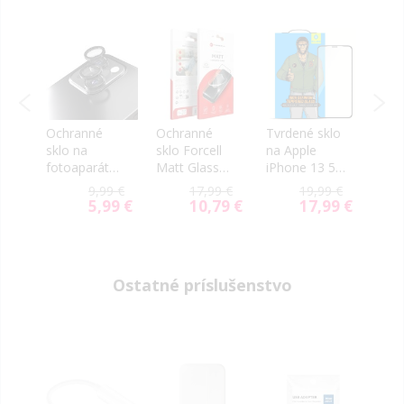
Ochranné
Ochranné
Tvrdené sklo
Tvrd
sklo na
sklo Forcell
na Apple
na A
fotoaparát
Matt Glass
iPhone 13 5D
iPhon
Etteri Camera
Apple iPhone
Mr. Monkey
Mr. 
9 €
9,99 €
17,99 €
19,99 €
Lens
13/16e/17e
čierne
čier
79 €
5,99 €
10,79 €
17,99 €
ial
Special
Special
Special
Protector
čierne
e
Price
Price
Price
ne
Apple iPhone
13/13 Mini
čierne
Ostatné príslušenstvo