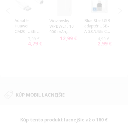
Adaptér
Blue Star USB
-
Wozinnsky
Base
Huawei
adaptér USB-
WPBWE1, 10
H1,
CM20, USB-
A 3.0/USB-C
ka
000 mAh,
200
C(M) na
čierny
biela
100W
9 €
12,99 €
7,99 €
4,99 €
3.5mm audio
4,79 €
2,99 €
Special
Special
jack(F), biely
Price
Price
(Bulk)
KÚP MOBIL LACNEJŠIE
Kúp tento produkt lacnejšie až o
160 €