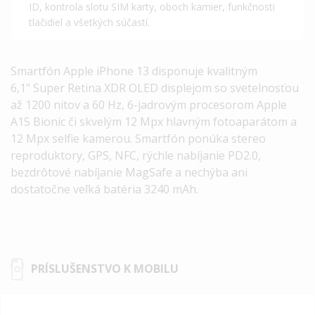
ID, kontrola slotu SIM karty, oboch kamier, funkčnosti
tlačidiel a všetkých súčastí.
Smartfón
Apple iPhone 13
disponuje kvalitným
6,1"
Super Retina XDR OLED
displejom so svetelnosťou
až 1200 nitov a 60 Hz, 6-jadrovým procesorom
Apple
A15 Bionic
či skvelým 12 Mpx hlavným fotoaparátom a
12 Mpx selfie kamerou. Smartfón ponúka stereo
reproduktory, GPS, NFC, rýchle nabíjanie PD2.0,
bezdrôtové nabíjanie MagSafe a nechýba ani
dostatočne veľká batéria 3240 mAh.
PRÍSLUŠENSTVO K MOBILU