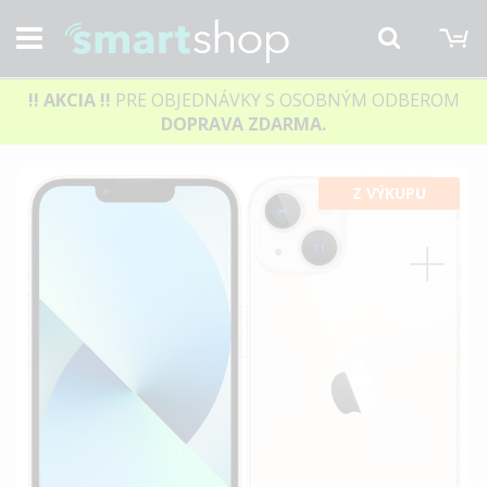
M
Hľadať
!! AKCIA
!!
PRE OBJEDNÁVKY S OSOBNÝM ODBEROM
DOPRAVA ZDARMA.
Preskočiť
Z VÝKUPU
na
koniec
galérie
obrázkov