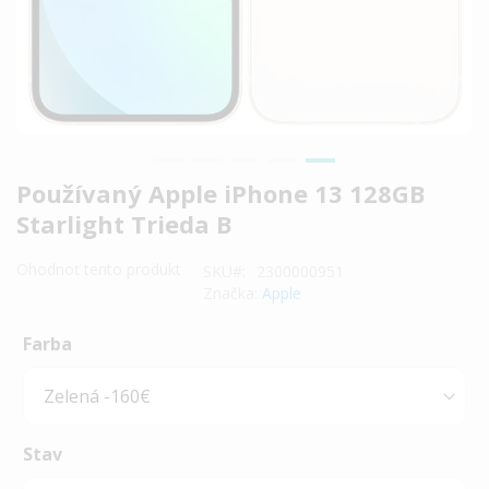
Preskočiť
Používaný Apple iPhone 13 128GB
na
Starlight Trieda B
začiatok
galérie
Ohodnoť tento produkt
SKU
2300000951
obrázkov
Značka:
Apple
Farba
Stav