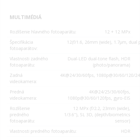
MULTIMÉDIÁ
Rozlíšenie hlavného fotoaparátu:
12 + 12 MPx
Špecifikácia
12(
f/1.6, 26mm (wide), 1.7µm, dual 
fotoaparátov:
Vlastnosti zadného
Dual-LED dual-tone flash, HDR
fotoaparátu:
(photo/panorama)
Zadná
4K@24/30/60fps, 1080p@30/60/120/240
videokamera:
Predná
4K@24/25/30/60fps,
videokamera:
1080p@30/60/120fps, gyro-EIS
Rozlíšenie
12 MPx (
f/2.2, 23mm (wide),
predného
1/3.6"
),
SL 3D, (depth/biometrics
fotoaparátu:
sensor)
Vlastnosti predného fotoaparátu:
HDR