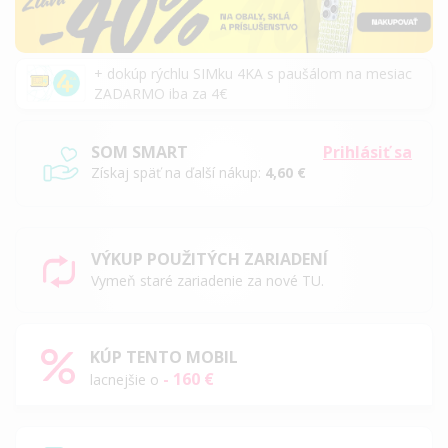
+ dokúp rýchlu SIMku 4KA s paušálom na mesiac
ZADARMO iba za 4€
SOM SMART
Prihlásiť sa
Získaj späť na ďalší nákup:
4,60 €
VÝKUP POUŽITÝCH ZARIADENÍ
Vymeň staré zariadenie za nové TU.
KÚP TENTO MOBIL
- 160 €
lacnejšie o