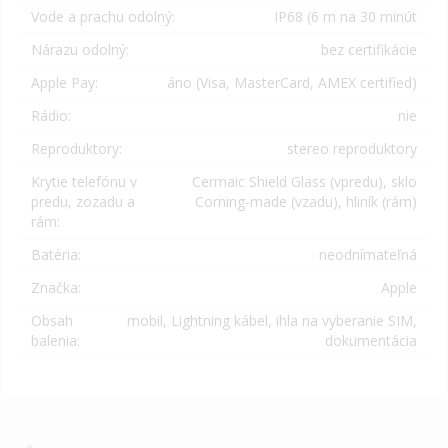
Vode a prachu odolný:
IP68 (6 m na 30 minút
Nárazu odolný:
bez certifikácie
Apple Pay:
áno (
Visa, MasterCard, AMEX certified)
Rádio:
nie
Reproduktory:
stereo reproduktory
Krytie telefónu v
Cermaic Shield Glass (vpredu), sklo
predu, zozadu a
Corning-made (vzadu), hliník (rám)
rám:
Batéria:
neodnímateľná
Značka:
Apple
Obsah
mobil, Lightning kábel, ihla na vyberanie SIM,
balenia:
dokumentácia