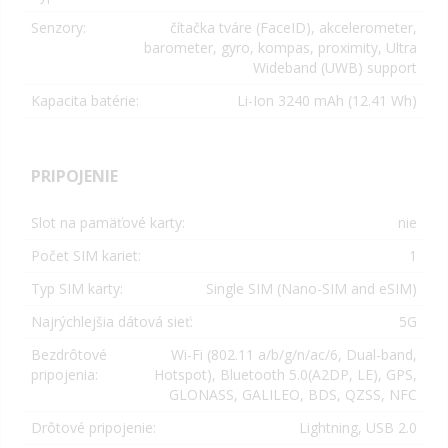
Senzory:
čítačka tváre (FaceID), akcelerometer,
barometer, gyro, kompas, proximity,
Ultra
Wideband (UWB) support
Kapacita batérie:
Li-Ion 3240
mAh (12.41 Wh)
PRIPOJENIE
Slot na pamäťové karty:
nie
Počet SIM kariet:
1
Typ SIM karty:
Single SIM (
Nano-SIM and eSIM
)
Najrýchlejšia dátová sieť:
5G
Bezdrôtové
Wi-Fi (802.11 a/b/g/n/ac/6, Dual-band,
pripojenia:
Hotspot), Bluetooth 5.0(A2DP, LE), GPS,
GLONASS, GALILEO, BDS, QZSS, NFC
Drôtové pripojenie:
Lightning, USB 2.0