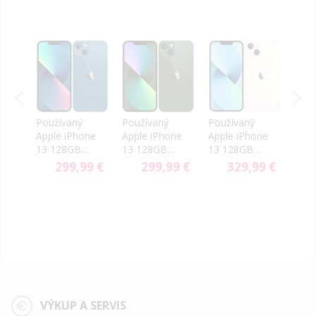
Používaný
Používaný
Používaný
Použ
ne
Apple iPhone
Apple iPhone
Apple iPhone
Appl
13 128GB
13 128GB
13 128GB
13 
Blue - Trieda
Green -
White - Trieda
Blue
9 €
299,99 €
299,99 €
329,99 €
C
Trieda C
C
B
VÝKUP A SERVIS