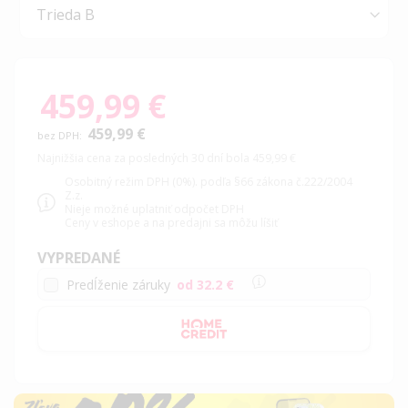
459,99 €
459,99 €
Najnižšia cena za posledných 30 dní bola 459,99 €
Osobitný režim DPH (0%). podľa §66 zákona č.222/2004
Z.z.
Nieje možné uplatniť odpočet DPH
Ceny v eshope a na predajni sa môžu líšiť
VYPREDANÉ
Predĺženie záruky
od 32.2 €