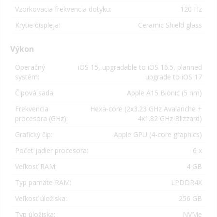
Vzorkovacia frekvencia dotyku:
120 Hz
Krytie displeja:
Ceramic Shield glass
Výkon
Operačný
iOS 15, upgradable to iOS 16.5, planned
systém:
upgrade to iOS 17
Čipová sada:
Apple A15 Bionic (5 nm)
Frekvencia
Hexa-core (2x3.23 GHz Avalanche +
procesora (GHz):
4x1.82 GHz Blizzard)
Grafický čip:
Apple GPU (4-core graphics)
Počet jadier procesora:
6 x
Veľkosť RAM:
4 GB
Typ pamäte RAM:
LPDDR4X
Veľkosť úložiska:
256 GB
Typ úložiska:
NVMe