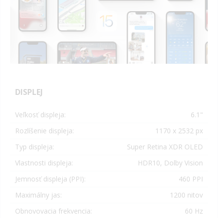
DISPLEJ
Veľkosť displeja:
6.1
"
Rozlíšenie displeja:
1170 x 2532
px
Typ displeja:
Super Retina XDR OLED
Vlastnosti displeja:
HDR10, Dolby Vision
Jemnosť displeja (PPI):
460 PPI
Maximálny jas:
1200 nitov
Obnovovacia frekvencia:
60 Hz