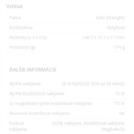
Vzhľad
Farba:
biela (Starlight)
Konštrukcia:
dotykový
Rozmery (v x š x h):
146.7 x 71.5 x 7.7 mm
Hmotnosť (g):
174 g
ĎALŠIE INFORMÁCIE
Rýchle nabíjanie:
20 W+((PD2.0) 50% za 30 minút)
Rýchle bezdrôtové nabíjanie:
15 W
Qi magnetické rýchle bezdrôtové nabíjanie:
7.5 W
Reverzné bezdrôtové nabíjanie:
nie
Funkcie
rýchle nabíjanie, bezdrôtové nabíjanie
nabíjania:
MagSafe/Qi