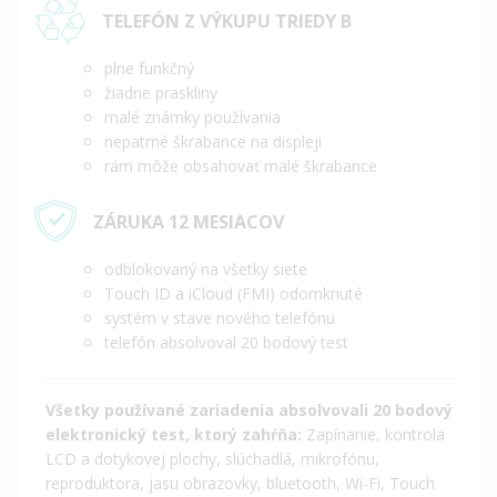
TELEFÓN Z VÝKUPU TRIEDY B
plne funkčný
žiadne praskliny
malé známky používania
nepatrné škrabance na displeji
rám môže obsahovať malé škrabance
ZÁRUKA 12 MESIACOV
odblokovaný na všetky siete
Touch ID a iCloud (FMI) odomknuté
systém v stave nového telefónu
telefón absolvoval 20 bodový test
Všetky používané zariadenia absolvovali 20 bodový
elektronický test, ktorý zahŕňa:
Zapínanie, kontrola
LCD a dotykovej plochy, slúchadlá, mikrofónu,
reproduktora, jasu obrazovky, bluetooth, Wi-Fi, Touch