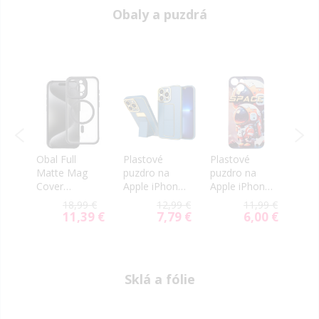
Obaly a puzdrá
Obal Full
Plastové
Plastové
Sili
Matte Mag
puzdro na
puzdro na
puzd
ne
Cover
Apple iPhone
Apple iPhone
Appl
ling
MagSafe
13 Kickstand
13 Astronaut
13 S
99 €
18,99 €
12,99 €
11,99 €
Apple iPhone
modré
oranžový
Liqui
80 €
11,39 €
7,79 €
6,00 €
ial
Special
Special
Special
13 black
čier
e
Price
Price
Price
Sklá a fólie