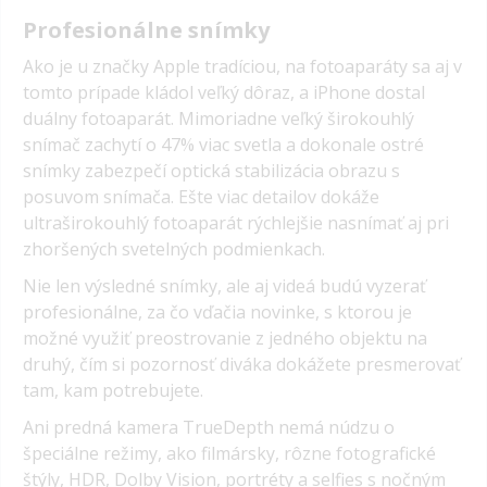
Profesionálne snímky
Ako je u značky Apple tradíciou, na fotoaparáty sa aj v
tomto prípade kládol veľký dôraz, a iPhone dostal
duálny fotoaparát. Mimoriadne veľký širokouhlý
snímač zachytí o 47% viac svetla a dokonale ostré
snímky zabezpečí optická stabilizácia obrazu s
posuvom snímača. Ešte viac detailov dokáže
ultraširokouhlý fotoaparát rýchlejšie nasnímať aj pri
zhoršených svetelných podmienkach.
Nie len výsledné snímky, ale aj videá budú vyzerať
profesionálne, za čo vďačia novinke, s ktorou je
možné využiť preostrovanie z jedného objektu na
druhý, čím si pozornosť diváka dokážete presmerovať
tam, kam potrebujete.
Ani predná kamera TrueDepth nemá núdzu o
špeciálne režimy, ako filmársky, rôzne fotografické
štýly, HDR, Dolby Vision, portréty a selfies s nočným