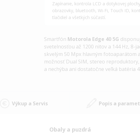
Zapínanie, kontrola LCD a dotykovej plochy
obrazovky, bluetooth, Wi-Fi, Touch ID, kon
tlačidiel a všetkých súčastí.
Smartfón
Motorola Edge 40 5G
disponuj
svetelnosťou až 1200 nitov a 144 Hz, 8
skvelým 50 Mpx hlavným fotoaparátom a
možnosť Dual SIM, stereo reproduktory, 
a nechýba ani dostatočne veľká batéria 
Výkup a Servis
Popis a paramet
Obaly a puzdrá