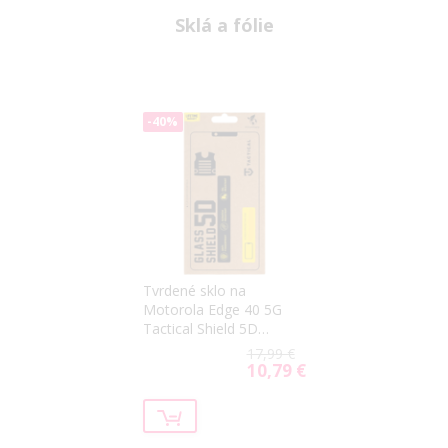
Sklá a fólie
-40%
Tvrdené sklo na
Motorola Edge 40 5G
Tactical Shield 5D
celotvárové čierne
17,99 €
10,79 €
Special
Price