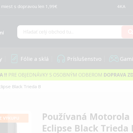
 miest s dopravou len 1,99€
4KA
ní
Hľadať
y
Fólie a sklá
Príslušenstvo
Gami
IA
!!
PRE OBJEDNÁVKY S OSOBNÝM ODBEROM
DOPRAVA Z
ipse Black Trieda B
Používaná Motorola
Z VÝKUPU
Eclipse Black Trieda 