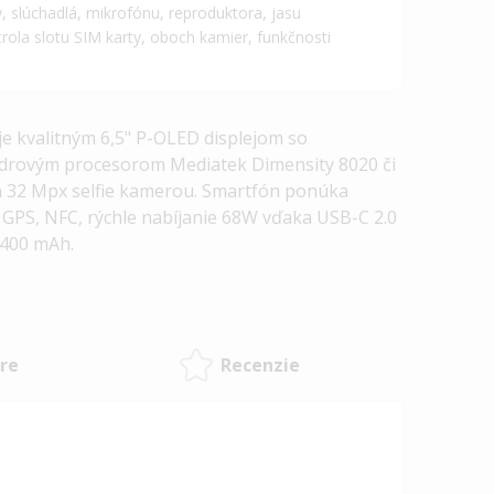
, slúchadlá, mikrofónu, reproduktora, jasu
trola slotu SIM karty, oboch kamier, funkčnosti
e kvalitným 6,5" P-OLED displejom so
-jadrovým procesorom
Mediatek Dimensity 8020
či
 32 Mpx selfie kamerou. Smartfón ponúka
GPS, NFC, rýchle nabíjanie 68W vďaka USB-C 2.0
4400 mAh.
re
Recenzie