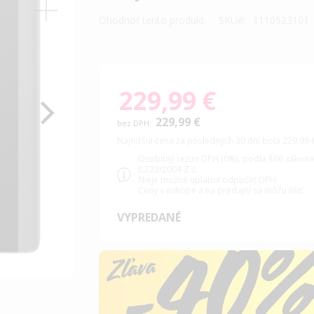
Ohodnoť tento produkt
SKU
1110523101
229,99 €
229,99 €
Najnižšia cena za posledných 30 dní bola 229,99 
Osobitný režim DPH (0%). podľa §66 zákon
č.222/2004 Z.z.
Nieje možné uplatniť odpočet DPH
Ceny v eshope a na predajni sa môžu líšiť
VYPREDANÉ