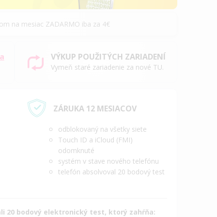
álom na mesiac ZADARMO iba za 4€
sa
VÝKUP POUŽITÝCH ZARIADENÍ
Vymeň staré zariadenie za nové TU.
ZÁRUKA 12 MESIACOV
odblokovaný na všetky siete
Touch ID a iCloud (FMI)
odomknuté
systém v stave nového telefónu
telefón absolvoval 20 bodový test
i 20 bodový elektronický test, ktorý zahŕňa: