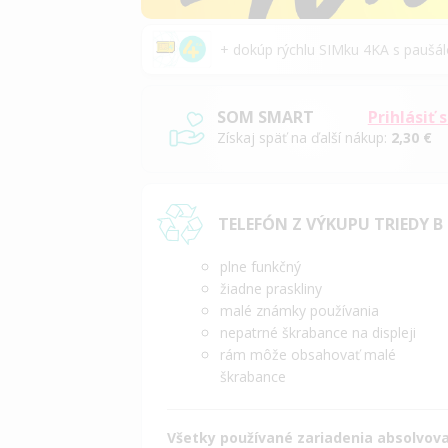
+ dokúp rýchlu SIMku 4KA s pauš
SOM SMART
Prihlásiť 
Získaj späť na ďalší nákup:
2,30 €
TELEFÓN Z VÝKUPU TRIEDY B
plne funkčný
žiadne praskliny
malé známky používania
nepatrné škrabance na displeji
rám môže obsahovať malé
škrabance
Všetky používané zariadenia absolvoval