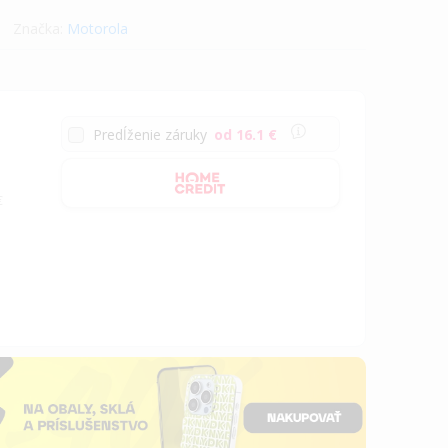
Značka:
Motorola
Predĺženie záruky
od 16.1 €
€
a