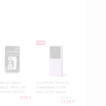
-10%
COLORUM CPB10-09,
tér pre Nano
powerbanka 10 000
Micro, Micro Sim
mAh 22,5W, fialová
no/Sim (NOOSY 3
8,99 €
19,99 €
17,99 €
Special
Price