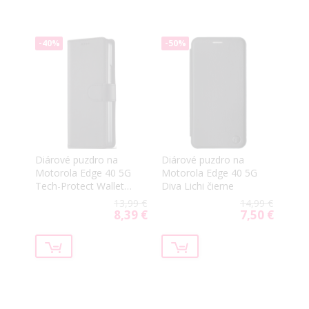
-40%
-50%
Diárové puzdro na
Diárové puzdro na
Motorola Edge 40 5G
Motorola Edge 40 5G
Tech-Protect Wallet
Diva Lichi čierne
čierne
13,99 €
14,99 €
8,39 €
7,50 €
Special
Special
Price
Price