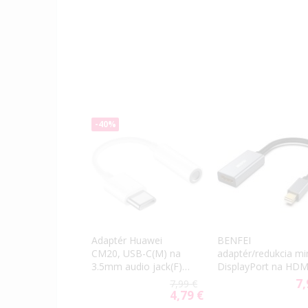
-40%
Adaptér Huawei
BENFEI
CM20, USB-C(M) na
adaptér/redukcia mi
3.5mm audio jack(F),
DisplayPort na HDM
biely (Bulk)
sivá
7,
7,99 €
4,79 €
Special
Price