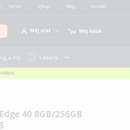
|
Servis
|
Výkup
|
Blog
|
Kontakt
Môj účet
Hľadať
Môj účet
Môj košík
Tablety
ng a hry
DARMA.
 Edge 40 8GB/256GB
B