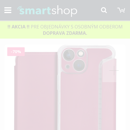
M
Hľadať
!! AKCIA
!!
PRE OBJEDNÁVKY S OSOBNÝM ODBEROM
DOPRAVA ZDARMA.
Preskočiť
-70%
na
koniec
galérie
obrázkov