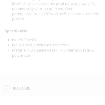
ktoré chránia zariadenie pred nárazmi, zatiaľ čo
geometrický vzor na gumenej časti
podopierajúcej telefón zvýrazňuje estetiku celého
puzdra
Špecifikácia:
model: PIANO
typ: diárové puzdro na smartfón
materiál: PU (umelá koža), TPU (termoplastický
polyuretán)
RECENZIE