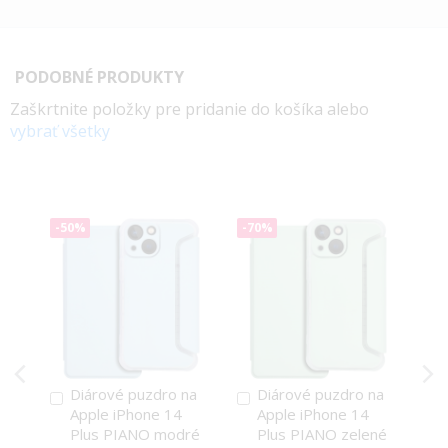
PODOBNÉ PRODUKTY
Zaškrtnite položky pre pridanie do košíka alebo
vybrať všetky
-50%
-70%
Diárové puzdro na
Diárové puzdro na
Pridať
Pridať
Apple iPhone 14
Apple iPhone 14
do
do
Plus PIANO modré
Plus PIANO zelené
košíka
košíka