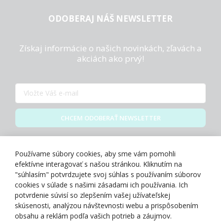
ODOBERAJ NÁŠ NEWSLETTER
Získaj informácie o našich novinkách, zľavách a
akciách ako prvý!
CHCEM ODOBERAŤ NEWSLETTER
Zásady spracovania osobných údajov
Používame súbory cookies, aby sme vám pomohli
efektívne interagovať s našou stránkou. Kliknutím na
"súhlasím" potvrdzujete svoj súhlas s používaním súborov
cookies v súlade s našimi zásadami ich používania. Ich
potvrdenie súvisí so zlepšením vašej užívateľskej
O NÁS
skúsenosti, analýzou návštevnosti webu a prispôsobením
obsahu a reklám podľa vašich potrieb a záujmov.