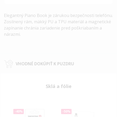
Elegantný Piano Book je zárukou bezpečnosti telefónu.
Zosilnený rám, mäkký PU a TPU materiál a magnetické
zapínanie chránia zariadenie pred poškriabaním a
nárazmi.
VHODNÉ DOKÚPIŤ K PUZDRU
Sklá a fólie
-40%
-50%
-50