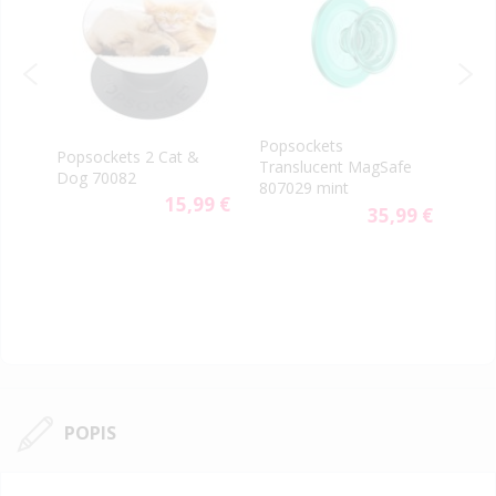
Popsockets
Pops
Popsockets 2 Cat &
Translucent MagSafe
Pop
Dog 70082
807029 mint
803
9 €
15,99 €
35,99 €
POPIS