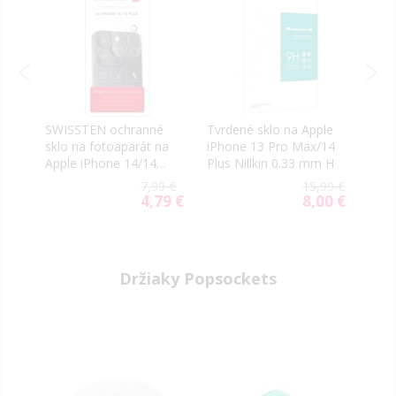
le
SWISSTEN ochranné
Tvrdené sklo na Apple
Tvrd
14
sklo na fotoaparát na
iPhone 13 Pro Max/14
iPho
Apple iPhone 14/14
Plus Nillkin 0.33 mm H
Plus
Plus
Full
99 €
7,99 €
15,99 €
čier
39 €
4,79 €
8,00 €
ial
Special
Special
e
Price
Price
Držiaky Popsockets