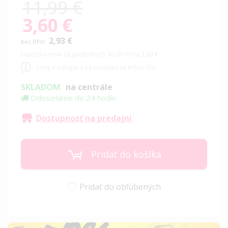
11,99 €
3,60 €
Special
Price
2,93 €
Najnižšia cena za posledných 30 dní bola 3,60 €
Ceny v eshope a na predajni sa môžu líšiť
SKLADOM
na centrále
Odosielame do 24 hodín
Dostupnosť na predajni
Pridať do košíka
Pridať do obľúbených