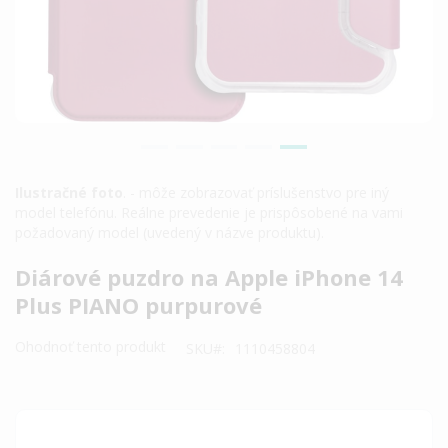
Ilustračné foto
. - môže zobrazovať príslušenstvo pre iný
model telefónu. Reálne prevedenie je prispôsobené na vami
požadovaný model (uvedený v názve produktu).
Preskočiť
Diárové puzdro na Apple iPhone 14
na
Plus PIANO purpurové
začiatok
galérie
Ohodnoť tento produkt
SKU
1110458804
obrázkov