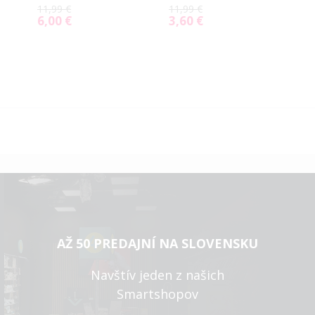
11,99 €
11,99 €
6,00 €
3,60 €
Special
Special
Price
Price
AŽ 50 PREDAJNÍ NA SLOVENSKU
Navštív jeden z našich
Smartshopov