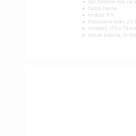
typ: tvrdené sklo na
farba: čierna
tvrdosť: 9 H
frézovanie hrán: 2.5 
rozmery: 159 x 74 m
obsah balenia: 2x skl