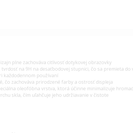
zajn plne zachováva citlivosť dotykovej obrazovky
 tvrdosť na 9H na desaťbodovej stupnici, čo sa premieta do
pri každodennom používaní
sté, čo zachováva prirodzené farby a ostrosť displeja
eciálna oleofóbna vrstva, ktorá účinne minimalizuje hromad
rchu skla, čím uľahčuje jeho udržiavanie v čistote