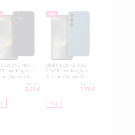
%
-40%
l SILICONE MAG
Obal SILICONE MAG
ER case MagSafe
COVER case MagSafe
ung Galaxy A56
Samsung Galaxy A56
566 black
5G A566 blue
14,99 €
12,99 €
8,99 €
7,79 €
Special
Special
Price
Price