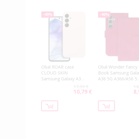
-40%
-40%
Obal ROAR case
Obal Wonder Fancy
CLOUD SKIN
Book Samsung Gala
Samsung Galaxy A36
A36 5G A366/A56 5
5G A366 ružový
A566 ružový
17,99 €
14
10,79 €
8,
Special
Spe
Price
Pri