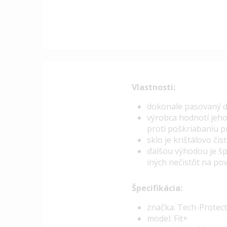
Vlastnosti:
dokonale pasovaný di
výrobca hodnotí jeho
proti poškriabaniu 
sklo je krištáľovo či
ďalšou výhodou je šp
iných nečistôt na pov
Špecifikácia:
značka: Tech-Protect
model: Fit+