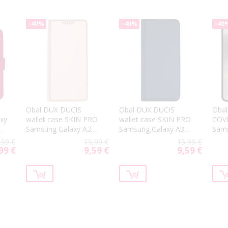
-40%
-40%
-40
Obal DUX DUCIS
Obal DUX DUCIS
Oba
xy
wallet case SKIN PRO
wallet case SKIN PRO
COV
G
Samsung Galaxy A36
Samsung Galaxy A36
Sams
5G A366/56 5G A566
5G A366/56 5G A566
5G A
,99 €
15,99 €
15,99 €
rose
blue
99 €
9,59 €
9,59 €
cial
Special
Special
ce
Price
Price