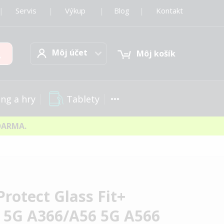
|
Servis
|
Výkup
|
Blog
|
Kontakt
Môj účet
Hľadať
Môj účet
Môj košík
Tablety
ng a hry
DARMA.
rotect Glass Fit+
 5G A366/A56 5G A566