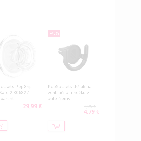
-40%
PopSockets držiak na
ockets PopGrip
ventilačnú mriežku v
afe 2 806827
aute čierny
sparent
29,99 €
7,99 €
4,79 €
Special
Price