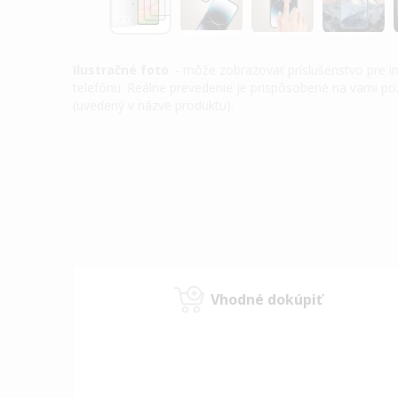
Ilustračné foto
. - môže zobrazovať príslušenstvo pre 
telefónu. Reálne prevedenie je prispôsobené na vami 
(uvedený v názve produktu).
Preskočiť
na
začiatok
galérie
obrázkov
Vhodné dokúpiť