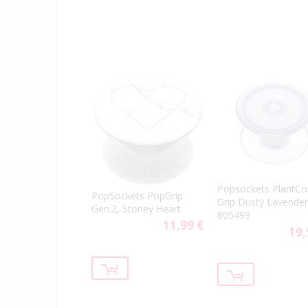
Popsockets PlantCo
PopSockets PopGrip
Grip Dusty Lavender
Gen.2, Stoney Heart
805499
11,99 €
19,