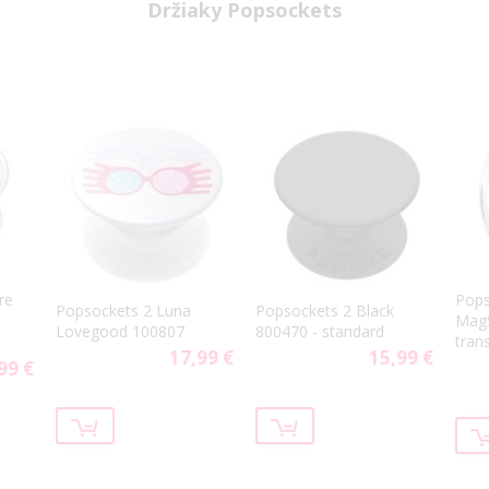
Držiaky Popsockets
re
Pops
Popsockets 2 Luna
Popsockets 2 Black
MagS
Lovegood 100807
800470 - standard
tran
17,99 €
15,99 €
99 €