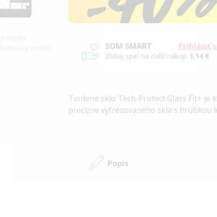
iný model
SOM SMART
Prihlásiť 
požadovaný model
Získaj späť na ďalší nákup:
1,14 €
Tvrdené sklo Tech-Protect Glass Fit+ je
precízne vyfrézovaného skla s hrúbkou l
Popis