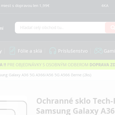
 miest s dopravou len 1,99€
4KA
ní
Hľadať
y
Fólie a sklá
Príslušenstvo
Gami
IA
!!
PRE OBJEDNÁVKY S OSOBNÝM ODBEROM
DOPRAVA Z
msung Galaxy A36 5G A366/A56 5G A566 čierne (2ks)
Ochranné sklo Tech-P
Samsung Galaxy A36