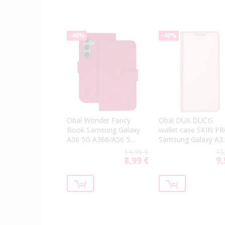
-40%
-40%
Obal Wonder Fancy
Obal DUX DUCIS
Book Samsung Galaxy
wallet case SKIN P
A36 5G A366/A56 5G
Samsung Galaxy A3
A566 ružový
5G A366/56 5G A56
14,99 €
15
rose
8,99 €
9,
Special
Spe
Price
Pri