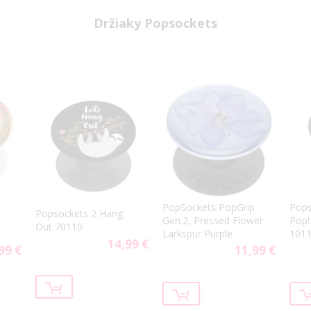
Držiaky Popsockets
PopSockets PopGrip
Pops
Popsockets 2 Hang
Gen.2, Pressed Flower
Pop!
Out 70110
Larkspur Purple
101
14,99 €
99 €
11,99 €