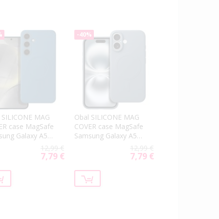
%
-40%
l SILICONE MAG
Obal SILICONE MAG
ER case MagSafe
COVER case MagSafe
ung Galaxy A56
Samsung Galaxy A56
566 blue
5G A566 light blue
12,99 €
12,99 €
7,79 €
7,79 €
Special
Special
Price
Price