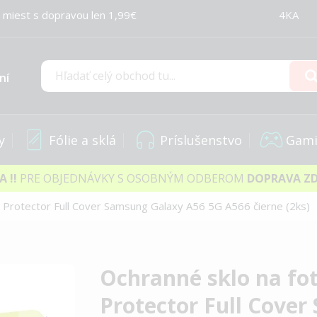
 miest s dopravou len 1,99€
4KA
ní
Hľadať
y
Fólie a sklá
Príslušenstvo
Gami
IA
!!
PRE OBJEDNÁVKY S OSOBNÝM ODBEROM
DOPRAVA Z
 Protector Full Cover Samsung Galaxy A56 5G A566 čierne (2ks)
Ochranné sklo na fo
Protector Full Cove