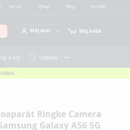
|
Servis
|
Výkup
|
Blog
|
Kontakt
Môj účet
Hľadať
Môj účet
Môj košík
Tablety
ng a hry
DARMA.
toaparát Ringke Camera
r Samsung Galaxy A56 5G