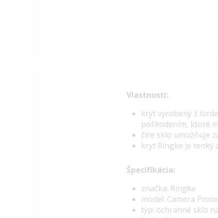
Vlastnosti:
kryt vyrobený z tvrd
poškodením, ktoré m
číre sklo umožňuje 
kryt Ringke je tenký
Špecifikácia:
značka: Ringke
model: Camera Protec
typ: ochranné sklo n