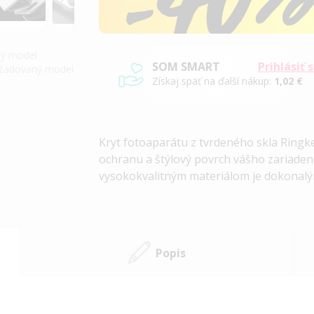
iný model
SOM SMART
Prihlásiť 
požadovaný model
Získaj späť na ďalší nákup:
1,02 €
Kryt fotoaparátu z tvrdeného skla Ringke
ochranu a štýlový povrch vášho zariaden
vysokokvalitným materiálom je dokonal
Popis