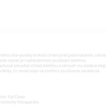
eného skla vysokej tvrdosti chráni pred poškriabaním, nár
ôže nastať pri každodennom používaní telefónu
zachovať pôvodný vzhľad telefónu a zároveň mu dodáva ele
 a ľahký, čo nemá vplyv na komfort používania zariadenia
tor Full Cover
a šošovky fotoaparátu