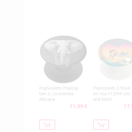
PopSockets PopGrip
Popsockets 2 Stuck
Gen.2, Loxodonta
on You 112359 Lilo
Africana
and Stitch
11,99 €
17,