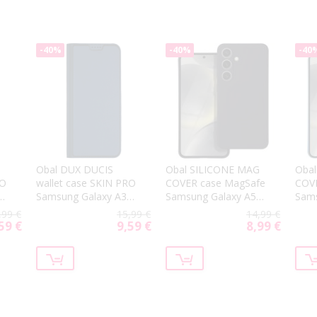
-40%
-40%
-40
Obal DUX DUCIS
Obal SILICONE MAG
Oba
RO
wallet case SKIN PRO
COVER case MagSafe
COV
6
Samsung Galaxy A36
Samsung Galaxy A56
Sams
6
5G A366/56 5G A566
5G A566 black
5G A
,99 €
15,99 €
14,99 €
blue
59 €
9,59 €
8,99 €
cial
Special
Special
ce
Price
Price