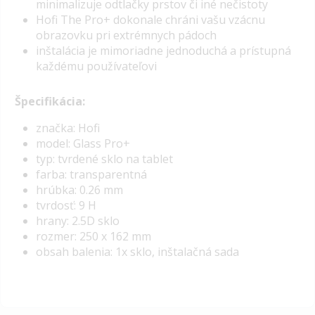
minimalizuje odtlačky prstov či iné nečistoty
Hofi The Pro+ dokonale chráni vašu vzácnu
obrazovku pri extrémnych pádoch
inštalácia je mimoriadne jednoduchá a prístupná
každému používateľovi
Špecifikácia:
značka: Hofi
model: Glass Pro+
typ: tvrdené sklo na tablet
farba: transparentná
hrúbka: 0.26 mm
tvrdosť: 9 H
hrany: 2.5D sklo
rozmer: 250 x 162 mm
obsah balenia: 1x sklo, inštalačná sada