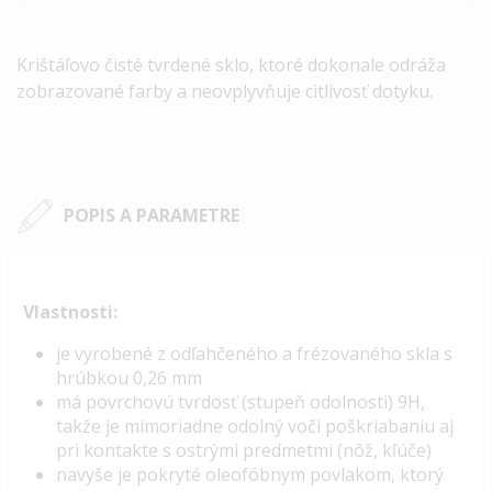
Krištáľovo čisté tvrdené sklo, ktoré dokonale odráža
zobrazované farby a neovplyvňuje citlivosť dotyku.
POPIS A PARAMETRE
Vlastnosti:
je vyrobené z odľahčeného a frézovaného skla s
hrúbkou 0,26 mm
má povrchovú tvrdosť (stupeň odolnosti) 9H,
takže je mimoriadne odolný voči poškriabaniu aj
pri kontakte s ostrými predmetmi (nôž, kľúče)
navyše je pokryté oleofóbnym povlakom, ktorý