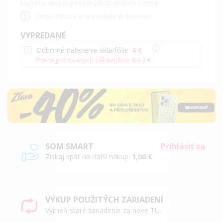
Najnižšia cena za posledných 30 dní bola 10,00 €
Ceny v eshope a na predajni sa môžu líšiť
VYPREDANÉ
Odborné nalepenie skla/fólie
4 €
Pre registrovaných zákazníkov iba
2 €
SOM SMART
Prihlásiť sa
Získaj späť na ďalší nákup:
1,00 €
VÝKUP POUŽITÝCH ZARIADENÍ
Vymeň staré zariadenie za nové TU.