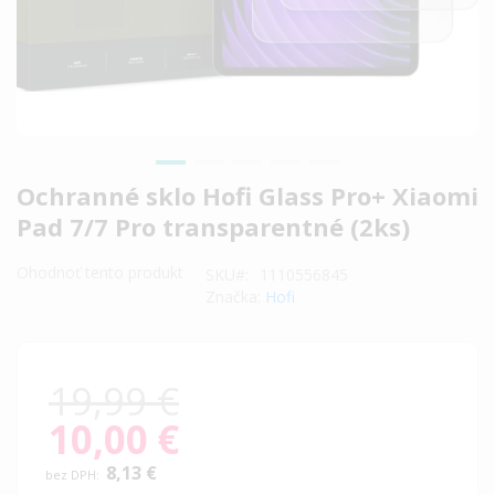
Preskočiť
Ochranné sklo Hofi Glass Pro+ Xiaomi
na
Pad 7/7 Pro transparentné (2ks)
začiatok
galérie
Ohodnoť tento produkt
SKU
1110556845
obrázkov
Značka:
Hofi
19,99 €
10,00 €
Special
Price
8,13 €