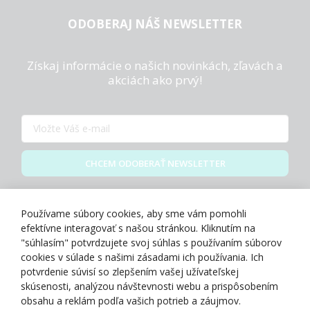
ODOBERAJ NÁŠ NEWSLETTER
Získaj informácie o našich novinkách, zľavách a
akciách ako prvý!
CHCEM ODOBERAŤ NEWSLETTER
Zásady spracovania osobných údajov
Používame súbory cookies, aby sme vám pomohli
efektívne interagovať s našou stránkou. Kliknutím na
"súhlasím" potvrdzujete svoj súhlas s používaním súborov
cookies v súlade s našimi zásadami ich používania. Ich
potvrdenie súvisí so zlepšením vašej užívateľskej
O NÁS
skúsenosti, analýzou návštevnosti webu a prispôsobením
obsahu a reklám podľa vašich potrieb a záujmov.