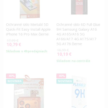
Ochranné sklo Mietubl 5D
Ochranné sklo 6D Full Glue
Quick-Fit Easy Install Apple
9H Samsung Galaxy A16
iPhone 16 Pro Max čierne
4G A165/A16 5G
A166/A17 4G A175/A17
17,99 €
5G A176 čierne
10,79 €
Special
Price
16,99 €
Skladom
v 49 predajniach
10,19 €
Special
Price
Skladom
na centrále
-40%
-40%
NOVINKA
NOVINKA