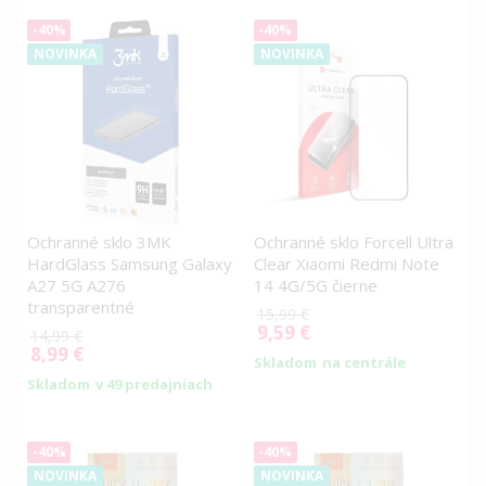
-40%
-40%
NOVINKA
NOVINKA
Ochranné sklo 3MK
Ochranné sklo Forcell Ultra
HardGlass Samsung Galaxy
Clear Xiaomi Redmi Note
A27 5G A276
14 4G/5G čierne
transparentné
15,99 €
9,59 €
Special
14,99 €
8,99 €
Price
Special
Skladom
na centrále
Price
Skladom
v 49 predajniach
-40%
-40%
NOVINKA
NOVINKA