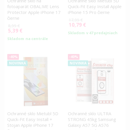
Ochranné sklo na
Ochranné sklo Mietubl 5D
fotoaparát OBAL:ME Lens
Quick-Fit Easy Install Apple
Protector Apple iPhone 17
iPhone 15 Pro čierne
čierne
17,99 €
10,79 €
Special
8,99 €
5,39 €
Price
Special
Skladom
v 47 predajniach
Price
Skladom
na centrále
-40%
-40%
NOVINKA
NOVINKA
Ochranné sklo Mietubl 5D
Ochranné sklo ULTRA
Quick-Fit Easy Install +
STRONG 45kg Samsung
Stojan Apple iPhone 17
Galaxy A57 5G A576