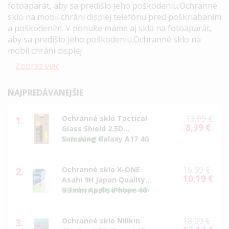
fotoaparát, aby sa predišlo jeho poškodeniu.Ochranné
sklo na mobil chráni displej telefónu pred poškriabaním
a poškodením. V ponuke máme aj sklá na fotoaparát,
aby sa predišlo jeho poškodeniu.Ochranné sklo na
mobil chráni displej
Zobraz viac
NAJPREDÁVANEJŠIE
13,99 €
1.
Ochranné sklo Tactical
8,39 €
Special
Glass Shield 2.5D
Price
Samsung Galaxy A17 4G
U dodávateľa
A175/A17 5G A176
transparentné
16,99 €
2.
Ochranné sklo X-ONE
10,19 €
Special
Asahi 9H Japan Quality
Price
0.3mm Apple iPhone 16
Skladom
v 43 predajniach
Pro/17/17 Pro
transparentné
18,99 €
3.
Ochranné sklo Nillkin