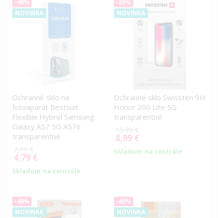
-40%
-25%
NOVINKA
NOVINKA
Ochranné sklo na
Ochranné sklo Swissten 9H
fotoaparát Bestsuit
Honor 200 Lite 5G
Flexible Hybrid Samsung
transparentné
Galaxy A57 5G A576
11,99 €
transparentné
8,99 €
Special
Price
7,99 €
Skladom
na centrále
4,79 €
Special
Price
Skladom
na centrále
-40%
-40%
NOVINKA
NOVINKA