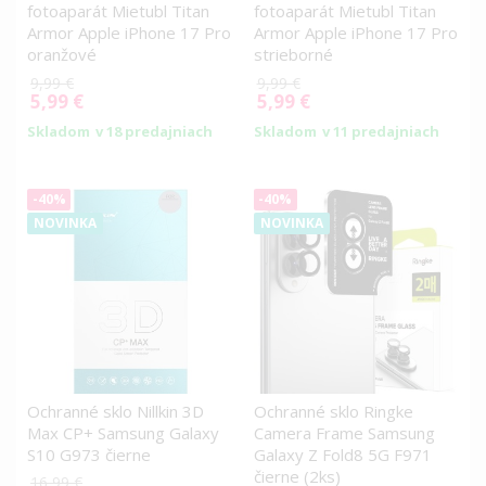
fotoaparát Mietubl Titan
fotoaparát Mietubl Titan
Armor Apple iPhone 17 Pro
Armor Apple iPhone 17 Pro
oranžové
strieborné
9,99 €
9,99 €
5,99 €
5,99 €
Special
Special
Price
Price
Skladom
v 18 predajniach
Skladom
v 11 predajniach
-40%
-40%
NOVINKA
NOVINKA
Ochranné sklo Nillkin 3D
Ochranné sklo Ringke
Max CP+ Samsung Galaxy
Camera Frame Samsung
S10 G973 čierne
Galaxy Z Fold8 5G F971
čierne (2ks)
16,99 €