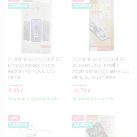
NOVINKA
NOVINKA
Ochranné sklo Mietubl 5D
Ochranné sklo Mietubl 5D
Privacy/Antispy Xiaomi
Quick-Fit Easy Install +
Redmi 14C/POCO C75
Stojan Samsung Galaxy S25
čierne
Ultra 5G S938 čierne
14,99 €
17,99 €
8,99 €
10,79 €
Special
Special
Price
Price
Skladom
v 7 predajniach
Skladom
na centrále
-40%
-40%
NOVINKA
NOVINKA