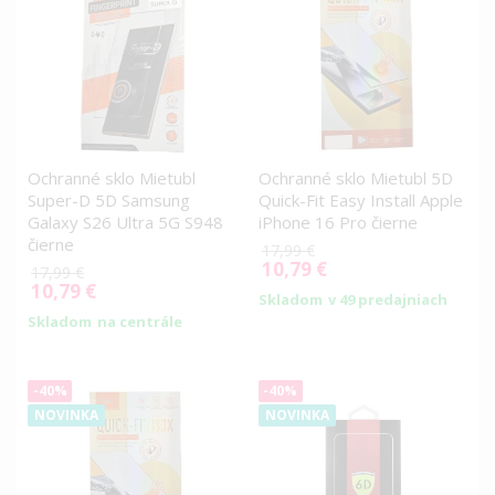
Ochranné sklo Mietubl
Ochranné sklo Mietubl 5D
Super-D 5D Samsung
Quick-Fit Easy Install Apple
Galaxy S26 Ultra 5G S948
iPhone 16 Pro čierne
čierne
17,99 €
10,79 €
Special
17,99 €
10,79 €
Price
Special
Skladom
v 49 predajniach
Price
Skladom
na centrále
-40%
-40%
NOVINKA
NOVINKA