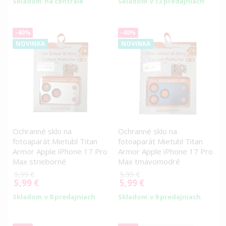
Skladom
na centrále
Skladom
v 13 predajniach
-40%
-40%
NOVINKA
NOVINKA
Ochranné sklo na
Ochranné sklo na
fotoaparát Mietubl Titan
fotoaparát Mietubl Titan
Armor Apple iPhone 17 Pro
Armor Apple iPhone 17 Pro
Max strieborné
Max tmavomodré
9,99 €
9,99 €
5,99 €
5,99 €
Special
Special
Price
Price
Skladom
v 8 predajniach
Skladom
v 9 predajniach