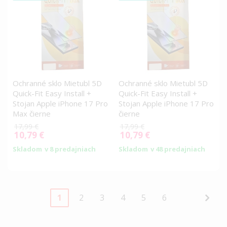
Ochranné sklo Mietubl 5D
Ochranné sklo Mietubl 5D
Quick-Fit Easy Install +
Quick-Fit Easy Install +
Stojan Apple iPhone 17 Pro
Stojan Apple iPhone 17 Pro
Max čierne
čierne
17,99 €
17,99 €
10,79 €
10,79 €
Special
Special
Price
Price
Skladom
v 8 predajniach
Skladom
v 48 predajniach
Page
You're
Page
Page
Page
Page
Page
Pag
Nasl
1
2
3
4
5
6
currently