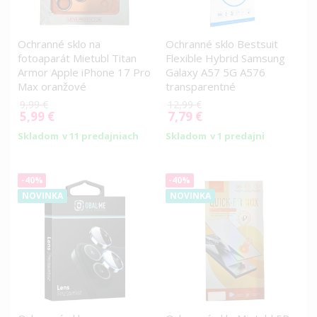
Ochranné sklo na
Ochranné sklo Bestsuit
fotoaparát Mietubl Titan
Flexible Hybrid Samsung
Armor Apple iPhone 17 Pro
Galaxy A57 5G A576
Max oranžové
transparentné
9,99 €
12,99 €
5,99 €
7,79 €
Special
Special
Price
Price
Skladom
v 11 predajniach
Skladom
v 1 predajni
-40%
-40%
NOVINKA
NOVINKA