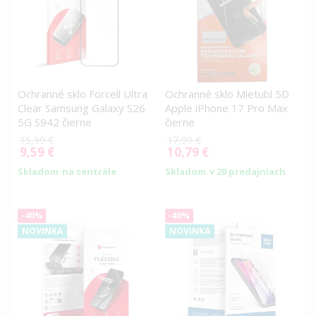
Ochranné sklo Forcell Ultra
Ochranné sklo Mietubl 5D
Clear Samsung Galaxy S26
Apple iPhone 17 Pro Max
5G S942 čierne
čierne
15,99 €
17,99 €
9,59 €
10,79 €
Special
Special
Price
Price
Skladom
na centrále
Skladom
v 20 predajniach
-40%
-40%
NOVINKA
NOVINKA