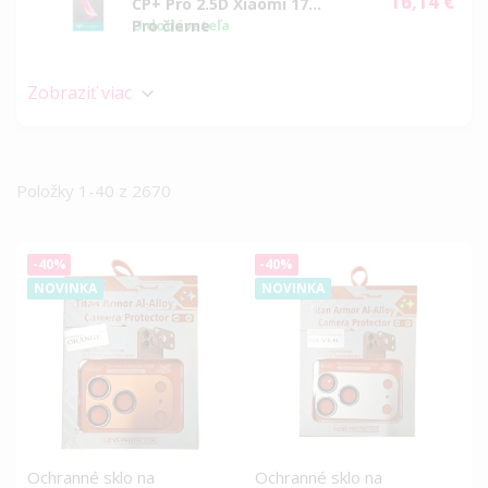
16,14 €
Special
CP+ Pro 2.5D Xiaomi 17T
Price
Pro čierne
U dodávateľa
Zobraziť viac
Položky
1
-
40
z
2670
-40%
-40%
NOVINKA
NOVINKA
Ochranné sklo na
Ochranné sklo na