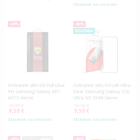
Price
Skladom
na centrále
-40%
-40%
NOVINKA
Ochranné sklo 6D Full Glue
Ochranné sklo Forcell Ultra
9H Samsung Galaxy A07
Clear Samsung Galaxy S26
A075 čierne
Ultra 5G S948 čierne
15,99 €
15,99 €
9,59 €
9,59 €
Special
Special
Price
Price
Skladom
na centrále
Skladom
na centrále
-40%
-40%