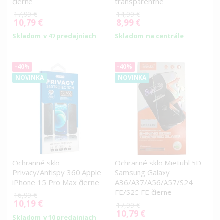
čierne
transparentné
17,99 €
14,99 €
10,79 €
8,99 €
Special
Special
Price
Price
Skladom
v 47 predajniach
Skladom
na centrále
-40%
-40%
NOVINKA
NOVINKA
Ochranné sklo
Ochranné sklo Mietubl 5D
Privacy/Antispy 360 Apple
Samsung Galaxy
iPhone 15 Pro Max čierne
A36/A37/A56/A57/S24
FE/S25 FE čierne
16,99 €
10,19 €
Special
17,99 €
Price
10,79 €
Special
Skladom
v 10 predajniach