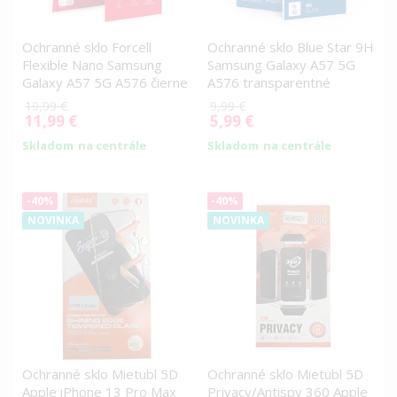
Ochranné sklo Forcell
Ochranné sklo Blue Star 9H
Flexible Nano Samsung
Samsung Galaxy A57 5G
Galaxy A57 5G A576 čierne
A576 transparentné
19,99 €
9,99 €
11,99 €
5,99 €
Special
Special
Price
Price
Skladom
na centrále
Skladom
na centrále
-40%
-40%
NOVINKA
NOVINKA
Ochranné sklo Mietubl 5D
Ochranné sklo Mietubl 5D
Apple iPhone 13 Pro Max
Privacy/Antispy 360 Apple