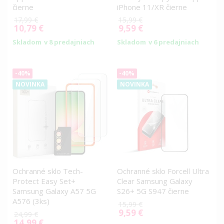
čierne
iPhone 11/XR čierne
17,99 €
15,99 €
10,79 €
9,59 €
Special
Special
Price
Price
Skladom
v 8 predajniach
Skladom
v 6 predajniach
-40%
-40%
NOVINKA
NOVINKA
Ochranné sklo Tech-
Ochranné sklo Forcell Ultra
Protect Easy Set+
Clear Samsung Galaxy
Samsung Galaxy A57 5G
S26+ 5G S947 čierne
A576 (3ks)
15,99 €
9,59 €
Special
24,99 €
14,99 €
Price
Special