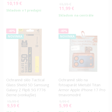
10,19 €
Special
19,99 €
Price
11,99 €
Special
Skladom
v 1 predajni
Price
Skladom
na centrále
-40%
-40%
NOVINKA
NOVINKA
Ochranné sklo Tactical
Ochranné sklo na
Glass Shield 5D Samsung
fotoaparát Mietubl Titan
Galaxy Z Flip8 5G F776
Armor Apple iPhone 17 Pro
čierne (vonkajšie)
tmavomodré
15,99 €
9,99 €
9,59 €
5,99 €
Special
Special
Price
Price