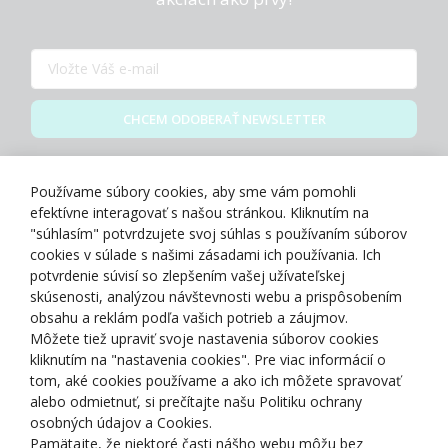
CHCEM ODOBERAŤ NEWSLETTER
Zásady spracovania osobných údajov
Používame súbory cookies, aby sme vám pomohli
efektívne interagovať s našou stránkou. Kliknutím na
"súhlasím" potvrdzujete svoj súhlas s používaním súborov
cookies v súlade s našimi zásadami ich používania. Ich
potvrdenie súvisí so zlepšením vašej užívateľskej
O NÁS
skúsenosti, analýzou návštevnosti webu a prispôsobením
obsahu a reklám podľa vašich potrieb a záujmov.
Môžete tiež upraviť svoje nastavenia súborov cookies
NAKUPOVANIE
kliknutím na "nastavenia cookies". Pre viac informácií o
tom, aké cookies používame a ako ich môžete spravovať
ZÁKAZNÍCKA ZÓNA
alebo odmietnuť, si prečítajte našu Politiku ochrany
osobných údajov a Cookies.
Pamätajte, že niektoré časti nášho webu môžu bez