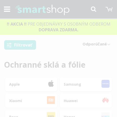
M
Hľadať
!! AKCIA
!!
PRE OBJEDNÁVKY S OSOBNÝM ODBEROM
DOPRAVA ZDARMA.
Filtrovať
Ochranné sklá a fólie
Apple
Samsung
Xiaomi
Huawei
Poco
Honor