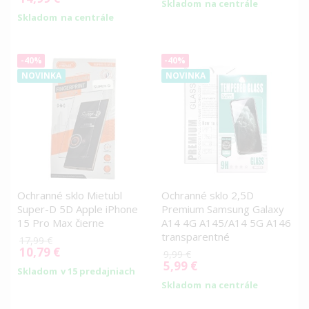
Skladom
na centrále
Price
Skladom
na centrále
-40%
-40%
NOVINKA
NOVINKA
Ochranné sklo Mietubl
Ochranné sklo 2,5D
Super-D 5D Apple iPhone
Premium Samsung Galaxy
15 Pro Max čierne
A14 4G A145/A14 5G A146
transparentné
17,99 €
10,79 €
Special
9,99 €
Price
5,99 €
Special
Skladom
v 15 predajniach
Price
Skladom
na centrále