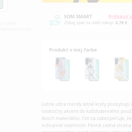
SOM SMART
Prihlásiť 
Získaj späť na ďalší nákup:
0,78 €
iný model
požadovaný model
Produkt v inej farbe
Letné ultra trendy letné kryty poskytuj
sviatočný akcent do každodenného použ
dvoch materiálov, čím sa zabezpečuje, ž
ochranné vlastnosti. Pevná zadná strana