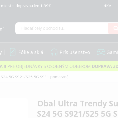
 miest s dopravou len 1,99€
4KA
ní
Hľadať
y
Fólie a sklá
Príslušenstvo
Gami
IA
!!
PRE OBJEDNÁVKY S OSOBNÝM ODBEROM
DOPRAVA Z
y S24 5G S921/S25 5G S931 pomaranč
Obal Ultra Trendy 
S24 5G S921/S25 5G 