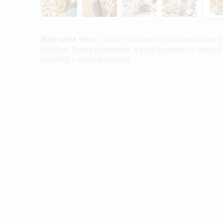
Ilustračné foto
. - môže zobrazovať príslušenstvo pre 
telefónu. Reálne prevedenie je prispôsobené na vami 
(uvedený v názve produktu).
Preskočiť
na
začiatok
galérie
obrázkov