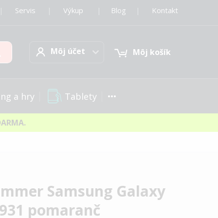
|
Servis
|
Výkup
|
Blog
|
Kontakt
Môj účet
Hľadať
Môj účet
Môj košík
Tablety
ng a hry
DARMA.
Summer Samsung Galaxy
S931 pomaranč