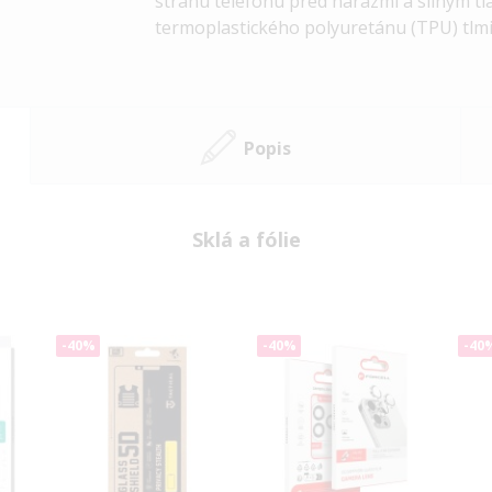
stranu telefónu
pred nárazmi a silným tla
termoplastického polyuretánu (TPU)
tlmi
Popis
Sklá a fólie
-40%
-40%
-40