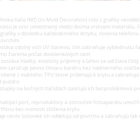
chnika tlače IMD
(In-Mold Decoration) robí z grafiky neoddel
cesu je vzor
umiestnený medzi dvoma vrstvami materiálu
, 
grafiky v dôsledku každodenného dotyku, nosenia telefónu 
povrchmi
ostáva
odolný voči UV žiareniu
, čím zabraňuje vyblednutiu fa
ho žiarenia počas dovolenkových ciest
zostáva hladký, esteticky príjemný a ľahko sa udržiava čist
mm zaručuje pevnú tlmiacu bariéru bez nadmerného zväčše
robené z mäkkého TPU tesne priliehajú k krytu a zabraňujú
d puzdro
tupky na bočných tlačidlách zaisťujú ich bezproblémovú pr
 nabíjací port, reproduktory a ostrovček fotoaparátu umožň
rtfónu bez nutnosti zloženia krytu
je okolo šošoviek ich oddeľujú od povrchu a zabraňujú tak 