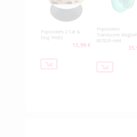
Popsockets
Popsockets 2 Cat &
Translucent MagSaf
Dog 70082
807029 mint
15,99 €
35,