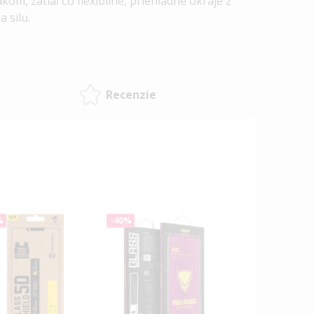
kom, zatiaľ čo flexibilné, priehľadné okraje z
a silu.
Recenzie
%
-40%