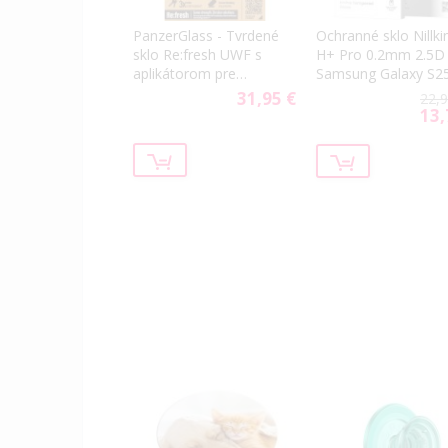
Ochranné sklo Nillki
PanzerGlass - Tvrdené
H+ Pro 0.2mm 2.5D
sklo Re:fresh UWF s
Samsung Galaxy S2
aplikátorom pre
5G S931 (s
Samsung Galaxy S24
31,95 €
22,9
aplikátorom)
5G S921/S25 5G S931,
13,
Spec
číra
Price