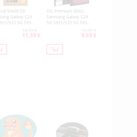
ical Shield 5D
OG Premium Glass
ung Galaxy S24
Samsung Galaxy S24
921/S25 5G S931
5G S921/S25 5G S931
k
black
18,99 €
15,99 €
11,39 €
9,59 €
Special
Special
Price
Price