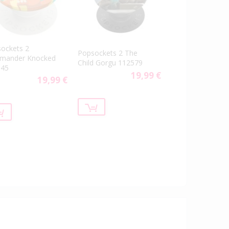
ockets 2
Popsockets 2 The
rmander Knocked
Child Gorgu 112579
045
19,99 €
19,99 €