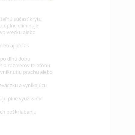
iteľnú súčasť krytu
čo úplne eliminuje
vo vrecku alebo
rieb aj počas
ý po dlhú dobu
nia rozmerov telefónu
 vniknutiu prachu alebo
evádzku a vynikajúcu
ujú plné využívanie
ich poškriabaniu