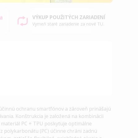
sa
VÝKUP POUŽITÝCH ZARIADENÍ
Vymeň staré zariadenie za nové TU.
ú účinnú ochranu smartfónov a zároveň prinášajú
ívania.
Konštrukcia je založená na kombinácii
e materiál
PC + TPU
poskytuje optimálne
 z polykarbonátu (PC) účinne
chráni zadnú