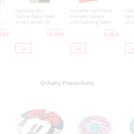
n
Ochranné sklo
Ochranné sklo Forcell
Tact
Tactical Glass Shield
Premium Camera
Sams
5
Privacy Stealth 5D
Lens Samsung Galaxy
5G S
Samsung Galaxy S24
S25 5G S931 modré
blac
9 €
17,99 €
9,99 €
5G S921/S25 5G S931
(Icy Blue)
79 €
10,79 €
5,99 €
ial
Special
Special
čierne
Price
Price
Držiaky Popsockets