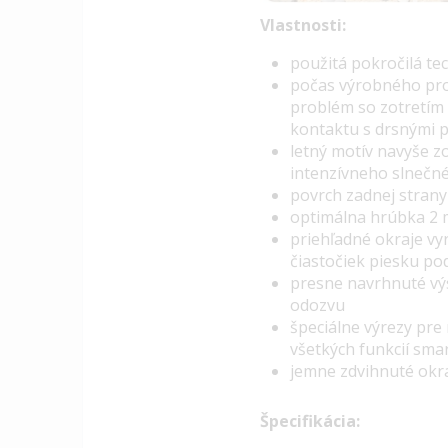
Vlastnosti:
p
oužitá pokročilá
te
počas výrobného pro
problém so zotretím 
kontaktu s drsnými 
letný motív navyše z
intenzívneho slnečné
povrch zadnej strany 
optimálna hrúbka 2 
priehľadné okraje vy
čiastočiek piesku po
presne navrhnuté výs
odozvu
špeciálne výrezy pre
všetkých funkcií sma
jemne zdvihnuté okra
Špecifikácia: