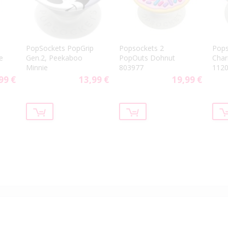
PopSockets PopGrip
Popsockets 2
Pops
e
Gen.2, Peekaboo
PopOuts Dohnut
Cha
Minnie
803977
112
99 €
13,99 €
19,99 €