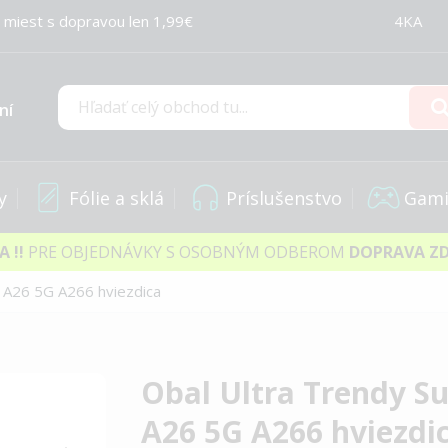
 miest s dopravou len 1,99€
4KA
ní
Hľadať
y
Fólie a sklá
Príslušenstvo
Gami
IA
!!
PRE OBJEDNÁVKY S OSOBNÝM ODBEROM
DOPRAVA Z
 A26 5G A266 hviezdica
Obal Ultra Trendy 
A26 5G A266 hviezdi