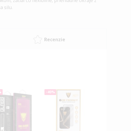
kom, zatiaľ čo flexibilné, priehľadné okraje z
a silu.
Recenzie
%
-40%