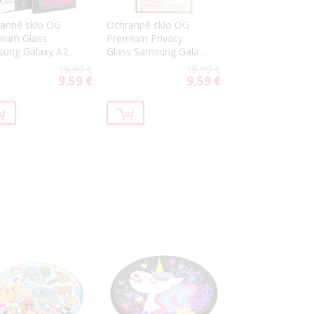
anné sklo OG
Ochranné sklo OG
ium Glass
Premium Privacy
ung Galaxy A26
Glass Samsung Galaxy
266 čierne
A26 5G A266 čierne
15,99 €
15,99 €
9,59 €
9,59 €
Special
Special
Price
Price