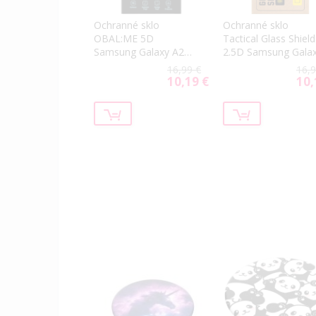
Ochranné sklo
Ochranné sklo
OBAL:ME 5D
Tactical Glass Shield
Samsung Galaxy A26
2.5D Samsung Gala
5G A266 čierne
A16 4G/5G/A26 5G
16,99 €
16,9
transparentné
10,19 €
10,
Special
Spec
Price
Price