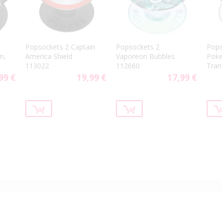
p
Popsockets 2 Captain
Popsockets 2
Pops
m,
America Shield
Vaporeon Bubbles
Poke
113022
112660
Tran
99 €
19,99 €
17,99 €