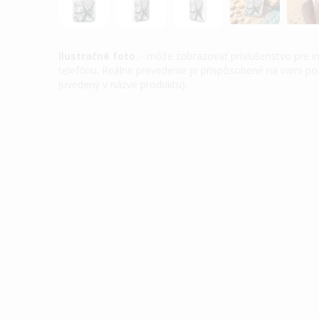
Ilustračné foto
. - môže zobrazovať príslušenstvo pre 
telefónu. Reálne prevedenie je prispôsobené na vami 
(uvedený v názve produktu).
Preskočiť
na
začiatok
galérie
obrázkov