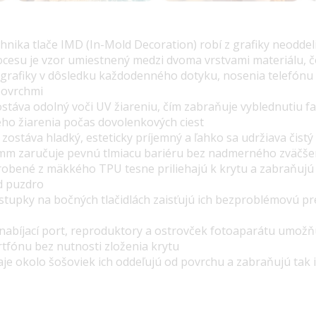
chnika tlače IMD
(In-Mold Decoration) robí z grafiky neoddel
cesu je vzor
umiestnený medzi dvoma vrstvami materiálu
, 
grafiky v dôsledku každodenného dotyku, nosenia telefónu 
povrchmi
ostáva
odolný voči UV žiareniu
, čím zabraňuje vyblednutiu fa
ho žiarenia počas dovolenkových ciest
zostáva hladký, esteticky príjemný a ľahko sa udržiava čist
mm zaručuje pevnú tlmiacu bariéru bez nadmerného zväčše
robené z mäkkého TPU tesne priliehajú k krytu a zabraňujú
d puzdro
tupky na bočných tlačidlách zaisťujú ich bezproblémovú pr
 nabíjací port, reproduktory a ostrovček fotoaparátu umožň
rtfónu bez nutnosti zloženia krytu
je okolo šošoviek ich oddeľujú od povrchu a zabraňujú tak 