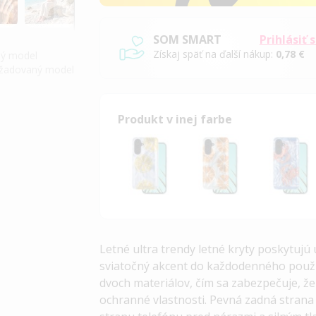
SOM SMART
Prihlásiť 
Získaj späť na ďalší nákup:
0,78 €
iný model
požadovaný model
Produkt v inej farbe
Letné ultra trendy letné kryty poskytuj
sviatočný akcent do každodenného použ
dvoch materiálov, čím sa zabezpečuje, ž
ochranné vlastnosti. Pevná zadná strana