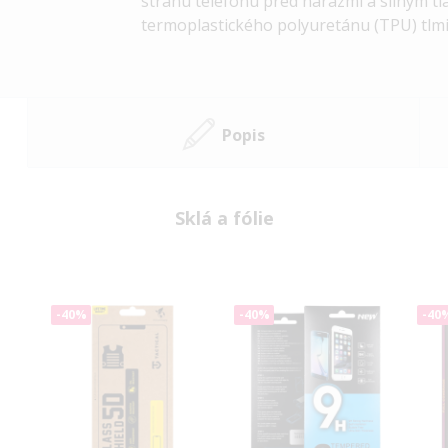
stranu telefónu
pred nárazmi a silným tla
termoplastického polyuretánu (TPU)
tlmi
Popis
Sklá a fólie
-40%
-40%
-40