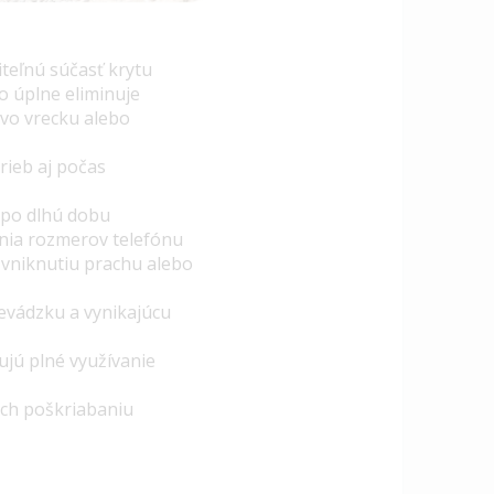
iteľnú súčasť krytu
čo úplne eliminuje
vo vrecku alebo
rieb aj počas
ý po dlhú dobu
nia rozmerov telefónu
 vniknutiu prachu alebo
evádzku a vynikajúcu
ujú plné využívanie
ich poškriabaniu