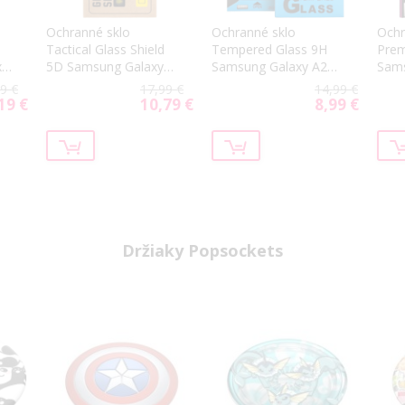
Ochranné sklo
Ochranné sklo
Ochr
Tactical Glass Shield
Tempered Glass 9H
Prem
xy
5D Samsung Galaxy
Samsung Galaxy A26
Sams
A16 4G/5G/A26 5G
5G A266
5G A
9 €
17,99 €
14,99 €
čierne
transparentné
19 €
10,79 €
8,99 €
ial
Special
Special
Price
Price
Držiaky Popsockets