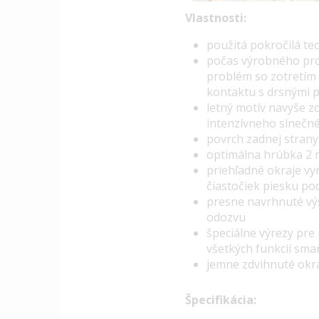
Vlastnosti:
p
oužitá pokročilá
te
počas výrobného pro
problém so zotretím 
kontaktu s drsnými 
letný motív navyše z
intenzívneho slnečné
povrch zadnej strany 
optimálna hrúbka 2 
priehľadné okraje vy
čiastočiek piesku po
presne navrhnuté výs
odozvu
špeciálne výrezy pre
všetkých funkcií sma
jemne zdvihnuté okra
Špecifikácia: