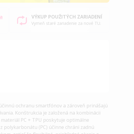
sa
VÝKUP POUŽITÝCH ZARIADENÍ
Vymeň staré zariadenie za nové TU.
ú účinnú ochranu smartfónov a zároveň prinášajú
ívania.
Konštrukcia je založená na kombinácii
e materiál
PC + TPU
poskytuje optimálne
 z polykarbonátu (PC) účinne
chráni zadnú