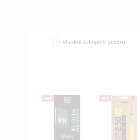
Vhodné dokúpiť k puzdru
-40%
-40%