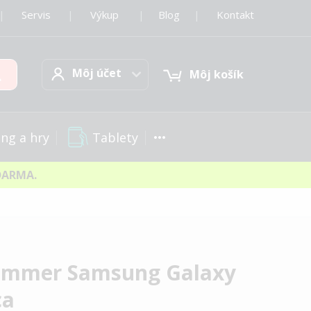
|
Servis
|
Výkup
|
Blog
|
Kontakt
Môj účet
Hľadať
Môj účet
Môj košík
Tablety
ng a hry
DARMA.
Summer Samsung Galaxy
ca